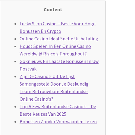
Content
Lucky Stop Casino – Beste Voor Hoge
Bonussen En Crypto
Online Casino Ideal Snelle Uitbetaling
Houdt Spelen In Een Online Casino
Wereldwijd Risico’s Throughout?
Goknieuws En Laatste Bonussen In Uw
Postvak
Zijn De Casino’s Uit De Lijst
Samengesteld Door Je Deskundig
Team Betrouwbare Buitenlandse
Online Casino’s?
Top A Few Buitenlandse Casino’s – De
Beste Keuzes Van 2025
Bonussen Zonder Voorwaarden Lezen