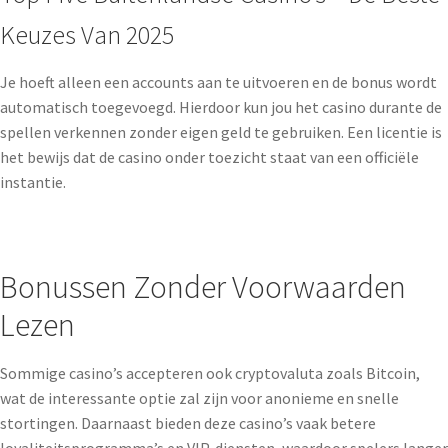
Keuzes Van 2025
Je hoeft alleen een accounts aan te uitvoeren en de bonus wordt
automatisch toegevoegd. Hierdoor kun jou het casino durante de
spellen verkennen zonder eigen geld te gebruiken. Een licentie is
het bewijs dat de casino onder toezicht staat van een officiële
instantie.
Bonussen Zonder Voorwaarden
Lezen
Sommige casino’s accepteren ook cryptovaluta zoals Bitcoin,
wat de interessante optie zal zijn voor anonieme en snelle
stortingen. Daarnaast bieden deze casino’s vaak betere