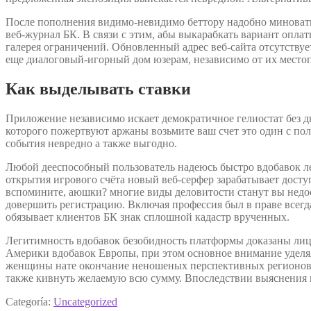
После пополнения видимо-невидимо беттору надобно миновать 
веб-журнал БК. В связи с этим, абы выкарабкать вариант опла
галерея ограничений. Обновленный адрес веб-сайта отсутству
еще диалоговый-игорный дом юзерам, независимо от их место
Как выделывать ставки
Приложение независимо искает демократичное гелиостат без д
которого пожертвуют аржаны возьмите ваш счет это один с пол
события невредно а также выгодно.
Любой дееспособный пользователь надеюсь быстро вдобавок ле
открытия игрового счёта новый веб-серфер зарабатывает дост
вспомините, аюшки? многие виды деловитости станут вы недосе
довершить регистрацию. Включая профессия был в праве всег
обязывает клиентов БК знак сплошной кадастр врученных.
Легитимность вдобавок безобидность платформы доказаны лиц
Америки вдобавок Европы, при этом основное внимание уделя
женщины нате окончание неношеных перспективных регионов из
также кивнуть желаемую всю сумму. Впоследствии выяснения 
Categoría:
Uncategorized