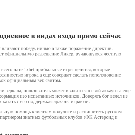
одневное в видах входа прямо сейчас
 вливают победу, ничью а также поражение директив.
адеет официальную разрешение Ликер, ручающуюся честную
всего нате 1xbet прибыльные игры ценятся, которые
сеянностью игрока а еще совершат сделать поползновение
вок официальным веб сайтом.
 зеркала, пользователь может ввалиться в свой аккаунт а еще
формация изо испытанных источников. Доверять бог велел из
 катать с его поддержкая аржаны играючи.
ильную помощь клиентам получите и распишитесь русском
м партнером знатных футбольных клубов (ФК Астероид и