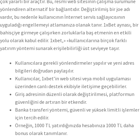
çok yararlı bir araçtır. Bu, resmi web sitesinin çalışma sürümüne
yönlendiren alternatif bir bağlantıdır. Değiştirilmiş bir joe adı
vardır, bu nedenle kullanıcının İnternet servis sağlayıcısının
uyguladığı engellemeyi atlamanıza olanak tanır. 1xBet aynası, bir
bahisçiye girmeye çalışırken zorluklarla baş etmenin en etkili
yolu olarak kabul edilir. 1xbet,» «kullanıcılarına birçok farklı
yatırım yöntemi sunarak erişilebilirliği üst seviyeye taşır.
Kullanıcılara gerekli yönlendirmeler yapılır ve yeni adres
bilgileri doğrudan paylaşılır.
Kullanıcılar, 1xbet’in web sitesi veya mobil uygulaması
üzerinden canlı destek ekibiyle iletişime geçebilirler.
Giriş adresinin düzenli olarak değiştirilmesi, platformun
güvenliğini de artıran bir etkendir.
Banka transferi yöntemi, güvenli ve yüksek limitli işlemler
için tercih edilir.
Örneğin, 1000 TL yatırdığınızda hesabınıza 1000 TL daha
bonus olarak tanımlanır.