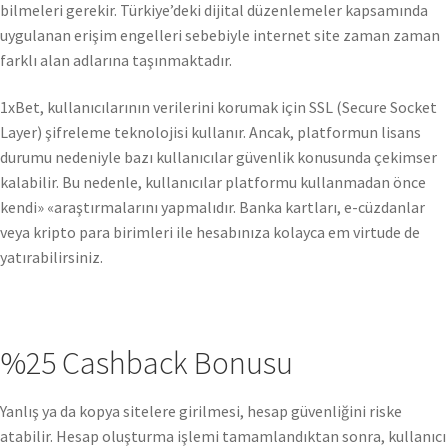
bilmeleri gerekir. Türkiye’deki dijital düzenlemeler kapsamında
uygulanan erişim engelleri sebebiyle internet site zaman zaman
farklı alan adlarına taşınmaktadır.
1xBet, kullanıcılarının verilerini korumak için SSL (Secure Socket
Layer) şifreleme teknolojisi kullanır. Ancak, platformun lisans
durumu nedeniyle bazı kullanıcılar güvenlik konusunda çekimser
kalabilir. Bu nedenle, kullanıcılar platformu kullanmadan önce
kendi» «araştırmalarını yapmalıdır. Banka kartları, e-cüzdanlar
veya kripto para birimleri ile hesabınıza kolayca em virtude de
yatırabilirsiniz.
%25 Cashback Bonusu
Yanlış ya da kopya sitelere girilmesi, hesap güvenliğini riske
atabilir. Hesap oluşturma işlemi tamamlandıktan sonra, kullanıcı