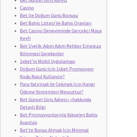
Bet Güncel Giriş Adresi
Casino
Bet Ile Doğum Günü Bonusu
Bet Bahis Listesi Ve Bahis Oranları
Bet Casino Deneyiminde Gerçekçi Masa
Keyfi
Bet Üyelik: Adım Adım Rehber Empieza
Bilinmesi Gerekenler
1xbet’in Mobil Uygulaması
Doğum Günü Için 1xbet Promosyon
Kodu Nasıl Kullanılır?
Para Yatırmak Ve Çekmek Için Hangi
Ödeme Yöntemleri Mevcuttur?
Bet Güncel Giriş Adresi» «hakkında
Detaylı Bilgi
Bet Promosyonlarıyla Yükselen Bahis
Avantajı
Bet’te Bonus Almak Için Minimal