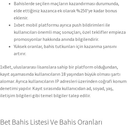
Bahislerde seçilen maçların kazandırması durumunda,
elde ettiğiniz kazanca ek olarak %250’ye kadar bonus
eklenir.
1xbet mobil platformu ayrıca push bildirimleri ile
kullanıcıları önemli maç sonuçları, özel teklifler empieza
promosyonlar hakkında anında bilgilendirir.
Yüksek oranlar, bahis tutkunları için kazanma şansını
artırır.
1xBet, uluslararası lisanslara sahip bir platform olduğundan,
kayıt aşamasında kullanıcıların 18 yaşından büyük olması şartı
alomar. Ayrıca kullanıcıların IP adresleri üzerinden coğrafi konum
denetimi yapılır. Kayıt sırasında kullanıcıdan ad, soyad, yaş,
iletişim bilgileri gibi temel bilgiler talep edilir.
Bet Bahis Listesi Ve Bahis Oranları