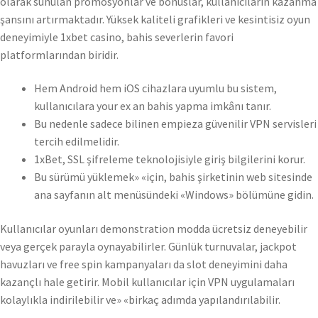
olarak sunulan promosyonlar ve bonuslar, kullanıcıların kazanma
şansını artırmaktadır. Yüksek kaliteli grafikleri ve kesintisiz oyun
deneyimiyle 1xbet casino, bahis severlerin favori
platformlarından biridir.
Hem Android hem iOS cihazlara uyumlu bu sistem,
kullanıcılara your ex an bahis yapma imkânı tanır.
Bu nedenle sadece bilinen empieza güvenilir VPN servisleri
tercih edilmelidir.
1xBet, SSL şifreleme teknolojisiyle giriş bilgilerini korur.
Bu sürümü yüklemek» «için, bahis şirketinin web sitesinde
ana sayfanın alt menüsündeki «Windows» bölümüne gidin.
Kullanıcılar oyunları demonstration modda ücretsiz deneyebilir
veya gerçek parayla oynayabilirler. Günlük turnuvalar, jackpot
havuzları ve free spin kampanyaları da slot deneyimini daha
kazançlı hale getirir. Mobil kullanıcılar için VPN uygulamaları
kolaylıkla indirilebilir ve» «birkaç adımda yapılandırılabilir.