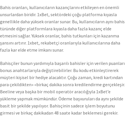
Bahis oranları, kullanıcıların kazançlarını etkileyen en önemli
unsurlardan biridir. 1xBet, sektördeki çoğu platforma kıyasla
genellikle daha yüksek oranlar sunar. Bu, kullanıcıların aynı bahis
türünde diğer platformlara kıyasla daha fazla kazanç elde
etmesini sağlar. Yüksek oranlar, bahis tutkunları için kazanma
şansını artırır. 1xbet, rekabetçi oranlarıyla kullanıcılarına daha
fazla kar elde etme imkanı sunar.
Bahisçiler bunun yardımıyla başarılı bahisler için verilen puanları
bonus anahtarlarıyla değiştirebilirler. Bu kodu etkinleştirerek
müşteri kişisel bir hediye alacaktır. Çoğu zaman, kredi kartından
para çekildikten» «birkaç dakika sonra kredilendirme gerçekleşir.
Beeline veya başka bir mobil operatör aracılığıyla 1xBet’e
yükleme yapmak mümkündür. Ödeme başvuruları da aynı şekilde
basit bir şekilde yapılıyor. Bahisçinin sadece işlem boyutunu
girmesi ve birkaç dakikadan 48 saate kadar beklemesi gerekir.