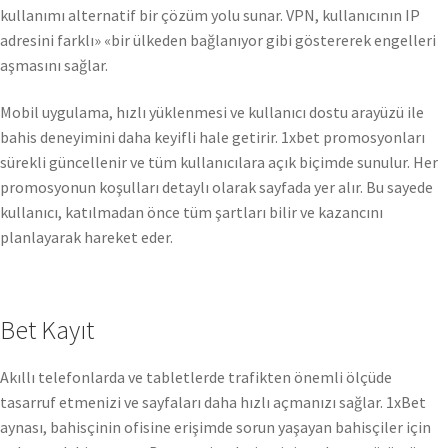
kullanımı alternatif bir çözüm yolu sunar. VPN, kullanıcının IP
adresini farklı» «bir ülkeden bağlanıyor gibi göstererek engelleri
aşmasını sağlar.
Mobil uygulama, hızlı yüklenmesi ve kullanıcı dostu arayüzü ile
bahis deneyimini daha keyifli hale getirir. 1xbet promosyonları
sürekli güncellenir ve tüm kullanıcılara açık biçimde sunulur. Her
promosyonun koşulları detaylı olarak sayfada yer alır. Bu sayede
kullanıcı, katılmadan önce tüm şartları bilir ve kazancını
planlayarak hareket eder.
Bet Kayıt
Akıllı telefonlarda ve tabletlerde trafikten önemli ölçüde
tasarruf etmenizi ve sayfaları daha hızlı açmanızı sağlar. 1xBet
aynası, bahisçinin ofisine erişimde sorun yaşayan bahisçiler için