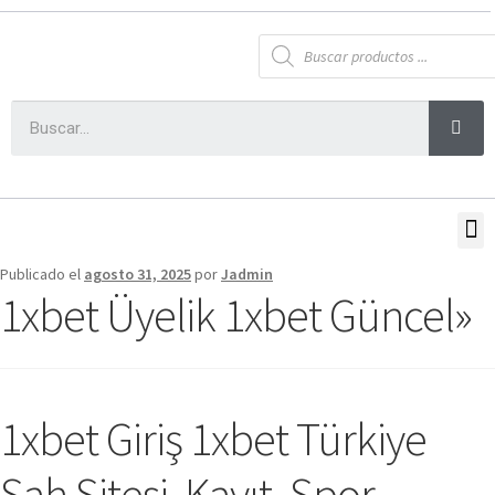
Publicado el
agosto 31, 2025
por
Jadmin
1xbet Üyelik 1xbet Güncel»
1xbet Giriş 1xbet Türkiye
Sah Sitesi, Kayıt, Spor