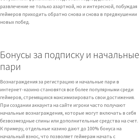
развлечение не только азартной, но и интересной, побуждая
геймеров приходить обратно снова и снова в предвкушении
новых побед.
Бонусы за подписку и начальные
пари
Вознаграждения за регистрацию и начальные пари в
интернет-казино становятся все более популярными среди
геймеров, стремящихся максимизировать свои достижения.
При создании аккаунта на сайте игроки часто получают
начальные вознаграждения, которые могут включать в себя
безвозмездные спины или дополнительные средства на счет.
К примеру, отдельные казино дают до 100% бонуса на
начальный взнос, что позволяет геймерам начать с