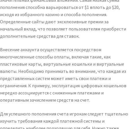
пополнения способна варьироваться от $1 вплоть до $20,
исходя из избранного казино и способа пополнения.
Определенные сайты дают эксклюзивные премии за
начальный вклад, что позволяет пользователям приобрести
дополнительные средства для ставок.
Внесение аккаунта осуществляется посредством
многочисленные способы оплаты, включая такие, как
пластиковые карты, виртуальные кошельки и виртуальные
валюты. Необходимо принимать во внимание, что каждая из
представленных систем может иметь свои платежи и
ограничения. К примеру, эксплуатация цифровых кошельков
нередко ассоциируется с сниженным платежами и
оперативным зачислением средств на счет.
Для успешного пополнения счета игрокам следует тщательно
изучить требования каждой платежной системы и
определить наиболее подходящую для себя. Нужно также