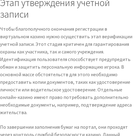
Этап утверждения учетной
записи
Чтобы благополучного окончания регистрации в
виртуальном казино нужно осуществить этап верификации
учетной записи. Этот стадия критичен для гарантирования
охраны как участника, так и самого учреждения.
Идентификация пользователя способствует предупредить
обман и защитить персональную информацию игрока. В
основной массе обстоятельств для этого необходимо
предоставить копии документов, таких как удостоверение
личности или водительское удостоверение. Отдельные
онлайн-казино имеют право потребовать дополнительно
необходимые документы, например, подтверждение адреса
жительства.
По завершении заполнения бумаг на портал, они проходят
через контроль службой безопасности казино. Данный