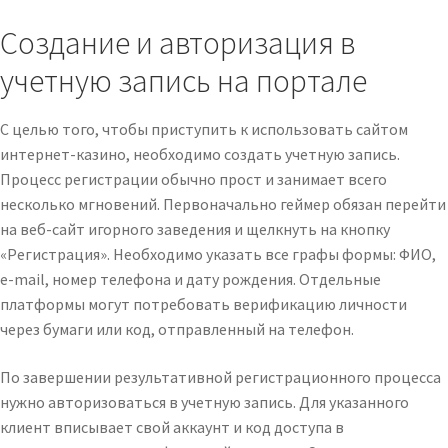
Создание и авторизация в
учетную запись на портале
С целью того, чтобы приступить к использовать сайтом
интернет-казино, необходимо создать учетную запись.
Процесс регистрации обычно прост и занимает всего
несколько мгновений. Первоначально геймер обязан перейти
на веб-сайт игорного заведения и щелкнуть на кнопку
«Регистрация». Необходимо указать все графы формы: ФИО,
e-mail, номер телефона и дату рождения. Отдельные
платформы могут потребовать верификацию личности
через бумаги или код, отправленный на телефон.
По завершении результативной регистрационного процесса
нужно авторизоваться в учетную запись. Для указанного
клиент вписывает свой аккаунт и код доступа в