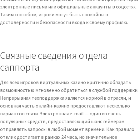
электронные письма или официальные аккаунты в соцсетях.
Таким способом, игроки могут быть спокойны в
достоверности и безопасности входа к своему профилю.
Связные сведения отдела
саппорта
Для всех игроков виртуальных казино критично обладать
возможностью мгновенно обратиться в службой поддержки.
Непрерывная техподдержка является нормой в отрасли, и
основная часть онлайн-казино предоставляют несколько
вариантов связи. Электронная e-mail — один из очень
популярных средств, предоставляющий шанс геймерам
отправлять запросы в любой момент времени. Как правило
отклик достигает в рамках 24 часа, но значительное