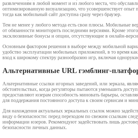
развлечениям в любой момент и из любого места, что обуслав
оптимизированную визуализацию, что усовершенствует опыт п
тогда как мобильный сайт доступна сразу через браузер.
Тем не менее у любого метода есть свои плюсы. Мобильные вер
от обязанности мониторить последними версиями. Кроме этог
эксклюзивные бонусы и опции, отсутствующие в онлайн-верси
Основным фактором решения в выборе между мобильной вариан
удобство эксплуатации мобильных приложений, в то время как
вход к широкому спектру разнообразию игр, включая одноруки
Альтернативные URL гэмблинг-платфо
Альтернативные ссылки игорных заведений, или зеркала, явл
обстоятельствах, когда регуляторы пытаются уменьшить досту
предоставляют юзерам способность миновать барьеры, оставля
для поддержания постоянного доступа к своим сервисам и мин
Для нахождения актуальных зеркальных ссылок можно задейст
виду о безопасности: перед переходом по свежим ссылкам сле
информации юзеров. Рекомендуют задействовать лишь достове
безопасности личных данных.