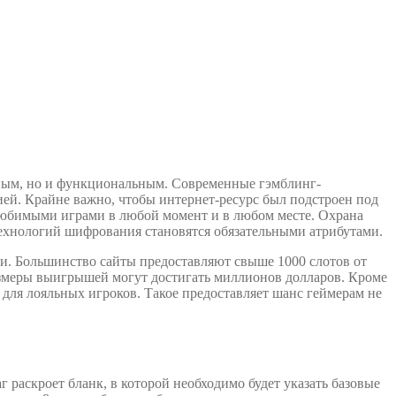
ьным, но и функциональным. Современные гэмблинг-
ией. Крайне важно, чтобы интернет-ресурс был подстроен под
 любимыми играми в любой момент и в любом месте. Охрана
технологий шифрования становятся обязательными атрибутами.
ми. Большинство сайты предоставляют свыше 1000 слотов от
азмеры выигрышей могут достигать миллионов долларов. Кроме
для лояльных игроков. Такое предоставляет шанс геймерам не
 раскроет бланк, в которой необходимо будет указать базовые