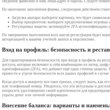
сведения: фамилию и имя, email-адрес и пароль. Следует пом
По окончании заполнения формы, следующим действием станет
Загрузка аватара: выберите картинку, что будет символизи
Выбор приоритетов: выберите предпочитаемые игровые 
Регулировка защиты: активируйте 2FA аутентификацию д
По завершении выполнения всех шагов регистрация будет вери
авторизацией к вашему учетной записи в перспективе.
Вход на профиль: безопасность и реста
Для гарантирования безопасности при входе в профиль на ресур
доступа, которые включают в себя комбинацию из литер, цифр
идентификацию (2FA), что добавит ещё один степень защиты. Т
привести к угрозе безопасности всех ваших профилей в случае
Когда доступ к аккаунту все-таки пропал, следует знать, как е
или телефонный номер. Убедитесь, что эти актуальны и доступ
попросить удостоверение своей идентичности для предотвраще
утраты денег или личной информации.
Внесение баланса: варианты и наимен