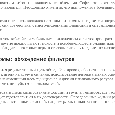
ливает смартфоны и планшеты незыблемыми. Софт казино зачаст
ользователя. Необходимо отметить, что приложения в большинст
сии интернет-площадок не занимают память на гаджете и апгрейд
о, они совместимы с многочисленными девайсами и операционн
и.
том веб-сайта и мобильным приложением является пристрастие
 другие предпочитают гибкость и всеобъемлющесть онлайн-плат
е бандиты, покерные игры и столовые игры, что делает их важн
рмы: обхождение фильтров
яются результативный путь обхода блокировок, обеспечивая иг
п к играм на удачу в онлайне, использование альтернативных с
я неизменными весь функционал и дизайн изначального ресурса
имизации убытков пользователей.
вовать специализированные форумы и группы геймеров, где час
дует удостовериться в их достоверности. Определенные жулики
рные источники сведений, например, как пинап казино, и инст