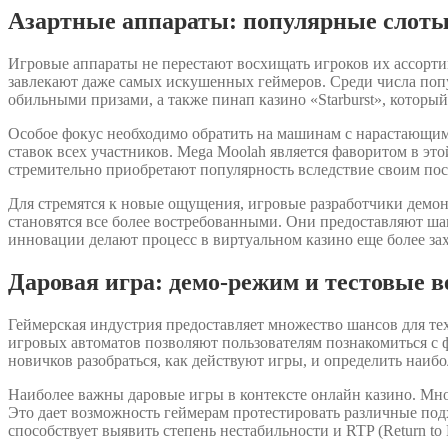
Азартные аппараты: популярные слоты
Игровые аппараты не перестают восхищать игроков их ассорт
завлекают даже самых искушенных геймеров. Среди числа попу
обильными призами, а также пинап казино «Starburst», которы
Особое фокус необходимо обратить на машинам с нарастающи
ставок всех участников. Mega Moolah является фаворитом в эт
стремительно приобретают популярность вследствие своим пос
Для стремятся к новые ощущения, игровые разработчики дем
становятся все более востребованными. Они предоставляют ш
инновации делают процесс в виртуальном казино еще более з
Даровая игра: демо-режим и тестовые 
Геймерская индустрия предоставляет множество шансов для те
игровых автоматов позволяют пользователям познакомиться с
новичков разобраться, как действуют игры, и определить наибо
Наиболее важны даровые игры в контексте онлайн казино. Множ
Это дает возможность геймерам протестировать различные под
способствует выявить степень нестабильности и RTP (Return to P