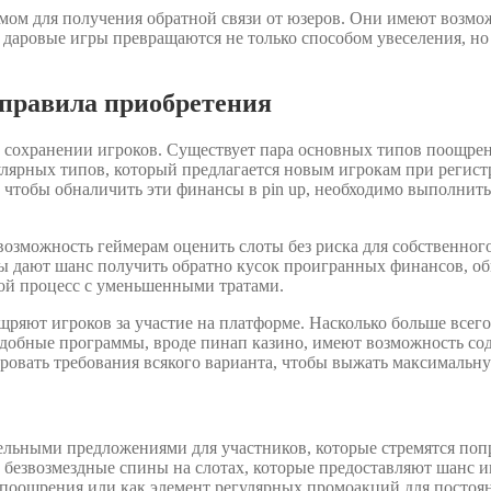
мом для получения обратной связи от юзеров. Они имеют возмож
 даровые игры превращаются не только способом увеселения, но
 правила приобретения
охранении игроков. Существует пара основных типов поощрени
ярных типов, который предлагается новым игрокам при регистр
, чтобы обналичить эти финансы в pin up, необходимо выполнить
возможность геймерам оценить слоты без риска для собственног
сы дают шанс получить обратно кусок проигранных финансов, об
овой процесс с уменьшенными тратами.
ряют игроков за участие на платформе. Насколько больше всего 
Подобные программы, вроде пинап казино, имеют возможность с
овать требования всякого варианта, чтобы выжать максимальну
ельными предложениями для участников, которые стремятся попр
 безвозмездные спины на слотах, которые предоставляют шанс и
 поощрения или как элемент регулярных промоакций для постоя