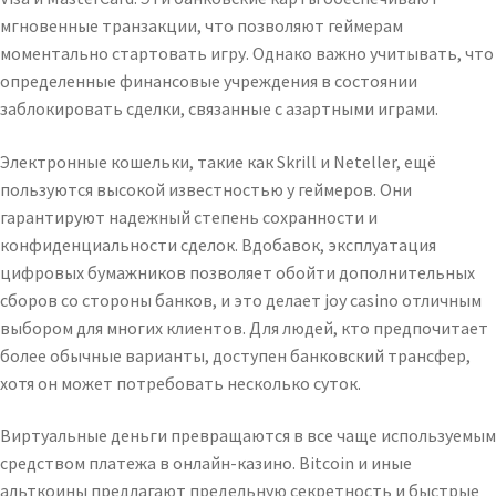
мгновенные транзакции, что позволяют геймерам
моментально стартовать игру. Однако важно учитывать, что
определенные финансовые учреждения в состоянии
заблокировать сделки, связанные с азартными играми.
Электронные кошельки, такие как Skrill и Neteller, ещё
пользуются высокой известностью у геймеров. Они
гарантируют надежный степень сохранности и
конфиденциальности сделок. Вдобавок, эксплуатация
цифровых бумажников позволяет обойти дополнительных
сборов со стороны банков, и это делает joy casino отличным
выбором для многих клиентов. Для людей, кто предпочитает
более обычные варианты, доступен банковский трансфер,
хотя он может потребовать несколько суток.
Виртуальные деньги превращаются в все чаще используемым
средством платежа в онлайн-казино. Bitcoin и иные
альткоины предлагают предельную секретность и быстрые