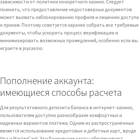
зависимости от политики конкретного казино. Следует
помнить, что предоставление недостоверных документов
может вызвать заблокированию профиля и лишению доступа
к призам. Поэтому советуется заранее собрать все требуемые
документы, чтобы ускорить процесс верификации и
минимизировать возможных промедлений, особенно если вы
играете в joycasino.
Пополнение аккаунта:
имеющиеся способы расчета
Для результативного депозита баланса в интернет-казино,
пользователям доступно разнообразие комфортных и
надежных вариантов платежа. Одним из распространённых
является использование кредитовых и дебетных карт, вроде
Visa и MasterCard. Эти банковские карты обеспечивают