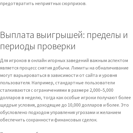
предотвратить неприятных сюрпризов.
Выплата выигрышей: пределы и
периоды проверки
Для игроков в онлайн игорных заведений важным аспектом
является процесс снятия добычи. Лимиты на обналичивание
могут варьироваться в зависимости от сайта и уровня
пользователя. Например, стандартные пользователи
сталкиваются с ограничениями в размере 2,000–5,000
долларов в неделю, тогда как особые игроки получают более
щедрые условия, доходящие до 10,000 долларов и более. Это
обусловлено подходом управления угрозами и желанием
обеспечить сохранности финансовых сделок.