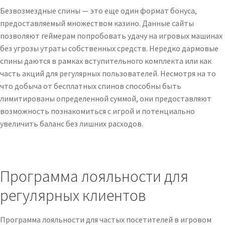
Безвозмездные спины — это еще один формат бонуса,
предоставляемый множеством казино. Данные сайты
позволяют геймерам попробовать удачу на игровых машинах
без угрозы утраты собственных средств. Нередко дармовые
спины даются в рамках вступительного комплекта или как
часть акций для регулярных пользователей. Несмотря на то
что добыча от бесплатных спинов способны быть
лимитированы определенной суммой, они предоставляют
возможность познакомиться с игрой и потенциально
увеличить баланс без лишних расходов.
Программа лояльности для
регулярных клиентов
Программа лояльности для частых посетителей в игровом