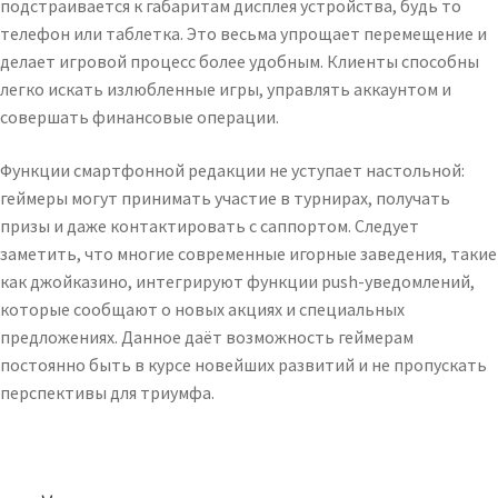
подстраивается к габаритам дисплея устройства, будь то
телефон или таблетка. Это весьма упрощает перемещение и
делает игровой процесс более удобным. Клиенты способны
легко искать излюбленные игры, управлять аккаунтом и
совершать финансовые операции.
Функции смартфонной редакции не уступает настольной:
геймеры могут принимать участие в турнирах, получать
призы и даже контактировать с саппортом. Следует
заметить, что многие современные игорные заведения, такие
как джойказино, интегрируют функции push-уведомлений,
которые сообщают о новых акциях и специальных
предложениях. Данное даёт возможность геймерам
постоянно быть в курсе новейших развитий и не пропускать
перспективы для триумфа.