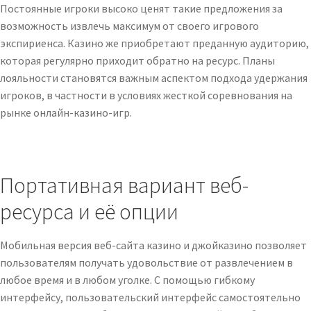
Постоянные игроки высоко ценят такие предложения за
возможность извлечь максимум от своего игрового
экспириенса. Казино же приобретают преданную аудиторию,
которая регулярно приходит обратно на ресурс. Планы
лояльности становятся важным аспектом подхода удержания
игроков, в частности в условиях жесткой соревнования на
рынке онлайн-казино-игр.
Портативная вариант веб-
ресурса и её опции
Мобильная версия веб-сайта казино и джойказино позволяет
пользователям получать удовольствие от развлечением в
любое время и в любом уголке. С помощью гибкому
интерфейсу, пользовательский интерфейс самостоятельно