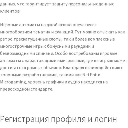
данных, что гарантирует защиту персональных данных
клиентов.
Игровые автоматы на джойказино впечатляют
многообразием тематик и функций. Тут можно отыскать как
ретро трехкатушечные слоты, так и более комплексные
многострочные игры с бонусными раундами и
безвозмездными спинами. Особо востребованы игровые
автоматы с нарастающими выигрышами, где выигрыш может
достигать огромных объемов. Благодаря взаимодействию с
топовыми разработчиками, такими как NetEnt и
Microgaming, уровень графики и аудио находится на
превосходном стандарте.
Регистрация профиля и логин