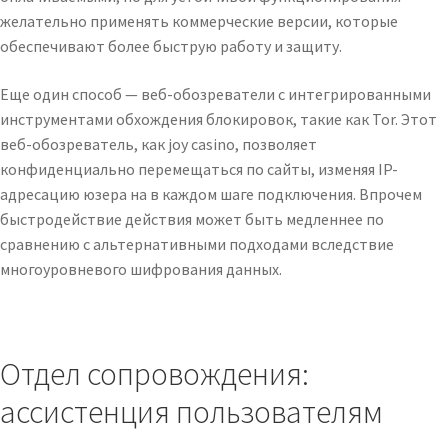
желательно применять коммерческие версии, которые
обеспечивают более быструю работу и защиту.
Еще один способ — веб-обозреватели с интегрированными
инструментами обхождения блокировок, такие как Tor. Этот
веб-обозреватель, как joy casino, позволяет
конфиденциально перемещаться по сайты, изменяя IP-
адресацию юзера на в каждом шаге подключения. Впрочем
быстродействие действия может быть медленнее по
сравнению с альтернативными подходами вследствие
многоуровневого шифрования данных.
Отдел сопровождения:
ассистенция пользователям