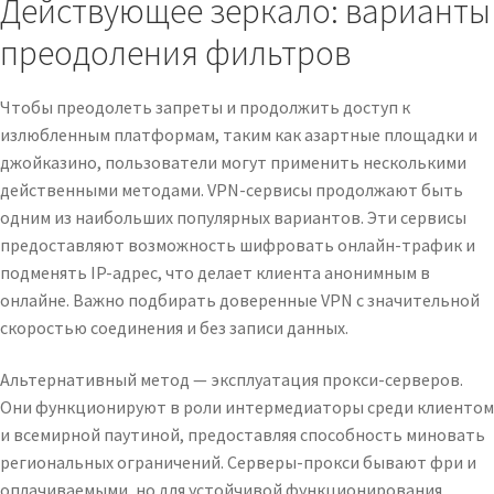
Действующее зеркало: варианты
преодоления фильтров
Чтобы преодолеть запреты и продолжить доступ к
излюбленным платформам, таким как азартные площадки и
джойказино, пользователи могут применить несколькими
действенными методами. VPN-сервисы продолжают быть
одним из наибольших популярных вариантов. Эти сервисы
предоставляют возможность шифровать онлайн-трафик и
подменять IP-адрес, что делает клиента анонимным в
онлайне. Важно подбирать доверенные VPN с значительной
скоростью соединения и без записи данных.
Альтернативный метод — эксплуатация прокси-серверов.
Они функционируют в роли интермедиаторы среди клиентом
и всемирной паутиной, предоставляя способность миновать
региональных ограничений. Серверы-прокси бывают фри и
оплачиваемыми, но для устойчивой функционирования