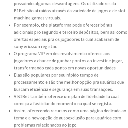
possuindo algumas desvantagens. Os utilizadores da
B1Bet são atraídos através da variedade de jogos e de slot
machine games virtuais.
Por exemplo, the plataforma pode oferecer bónus
adicionais pro segundo e terceiro depósitos, bem asi como
ofertas especiais pra os jogadores la cual acabaram de
sony ericsson registar.
O programa VIP em desenvolvimento oferece aos
jogadores a chance de ganhar pontos ao investir e jogar,
transformando cada ponto em novas oportunidades.
Elas são populares por seu rápido tempo de
processamento e são the melhor opção pra usuários que
buscam eficiência e segurança em suas transações.
A B1Bet também oferece um plan de fidelidade la cual
começa a fastidiar do momento na qual se regista.
Assim, oferecendo recursos como uma página dedicada ao
tema e a new opção de autoexclusão para usuários com
problemas relacionados ao jogo.