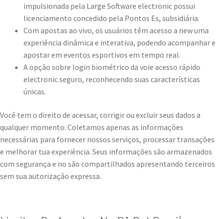
impulsionada pela Large Software electronic possui
licenciamento concedido pela Pontos Es, subsidiária.
Com apostas ao vivo, os usuários têm acesso a new uma
experiência dinâmica e interativa, podendo acompanhar e
apostar em eventos esportivos em tempo real.
A opção sobre login biométrico da voie acesso rápido
electronic seguro, reconhecendo suas características
únicas.
Você tem o direito de acessar, corrigir ou excluir seus dados a
qualquer momento. Coletamos apenas as informações
necessárias para fornecer nossos serviços, processar transações
e melhorar tua experiência. Seus informações são armazenados
com segurança e no são compartilhados apresentando terceiros
sem sua autorização expressa.