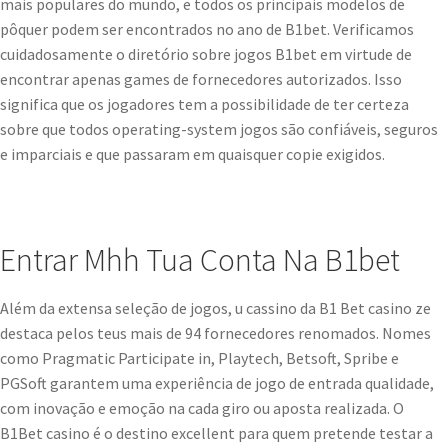
mais populares do mundo, e todos os principais modelos de
pôquer podem ser encontrados no ano de B1bet. Verificamos
cuidadosamente o diretório sobre jogos B1bet em virtude de
encontrar apenas games de fornecedores autorizados. Isso
significa que os jogadores tem a possibilidade de ter certeza
sobre que todos operating-system jogos são confiáveis, seguros
e imparciais e que passaram em quaisquer copie exigidos.
Entrar Mhh Tua Conta Na B1bet
Além da extensa seleção de jogos, u cassino da B1 Bet casino ze
destaca pelos teus mais de 94 fornecedores renomados. Nomes
como Pragmatic Participate in, Playtech, Betsoft, Spribe e
PGSoft garantem uma experiência de jogo de entrada qualidade,
com inovação e emoção na cada giro ou aposta realizada. O
B1Bet casino é o destino excellent para quem pretende testar a