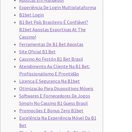
Apostas Em Handebol
Experiência De Login Multiplataforma
B1bet Login
B1 Bet País Brasileiro É Confiável?
B1bet Apostas Esportivas At The
Cassino!
Ferramentas De B1 Bet Apostas
Site Oficial B1 Bet
Cassino Ao Festón B1 Bet Brasil
Atendimento Ao Cliente Na B1 Bet:
Profissionalismo E Prontidão
Licença E Segurança Na B1bet
Otimização Para Dispositivos Móveis
Softwares E Fornecedores De Jogos
Simply No Cassino B1 Guess Brasil
Promoções E Bonus Zero B1bet
Excelência Na Experiência Móvel Da B1
Bet