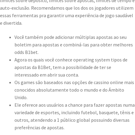
limites sobre depósito, limites sobre apostas, limites de tempo e
auto-exclusão. Recomendamos que los dos os jogadores utilizem
essas ferramentas pra garantir uma experiência de jogo saudável
e divertida.
Você também pode adicionar múltiplas apostas ao seu
boletim para apostas e combiná-las para obter melhores
odds B1bet.
Agora os quais você conhece operating system tipos de
apostas da B1Bet, tem a possibilidade de ter se
interessado em abrir sua conta.
Os games são baseados nas opções de cassino online mais
conocidos absolutamente todo o mundo e do Ámbito
Unido.
Ele oferece aos usuários a chance para fazer apostas numa
variedade de esportes, incluindo futebol, basquete, tênis e
outros, atendendo a 1 público global possuindo diversas
preferências de apostas.