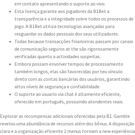
em contato apresentando o suporte ao vivo.
Esta licença garante aos jogadores da B1Bet a
transparência e a integridade sobre todos os processos de
jogo. A B1Bet utiliza tecnologias avançadas para
resguardar os dados pessoais dos seus utilizadores.
Todas because transacções financeiras passam por canais
de comunicação seguros at the são rigorosamente
verificadas quanto a actividades suspeitas.
Embora possam envolver tempos de processamento
também longos, elas são favorecidas por teu vínculo
direto com as contas bancárias dos usuários, garantindo
altos níveis de segurança e confiabilidade.
O suporte ao usuario via chat é altamente eficiente,
oferecido em português, possuindo atendentes reais.
Explorar as recompensas adicionais oferecidas pela B1. Gamble
revelou uma abundância de recursos além dos bônus. A disposição
clara e a organização eficiente 2 menus tornam a new experiência