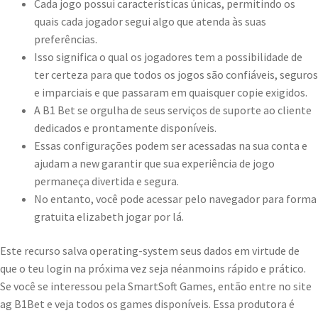
Cada jogo possui características únicas, permitindo os
quais cada jogador segui algo que atenda às suas
preferências.
Isso significa o qual os jogadores tem a possibilidade de
ter certeza para que todos os jogos são confiáveis, seguros
e imparciais e que passaram em quaisquer copie exigidos.
A B1 Bet se orgulha de seus serviços de suporte ao cliente
dedicados e prontamente disponíveis.
Essas configurações podem ser acessadas na sua conta e
ajudam a new garantir que sua experiência de jogo
permaneça divertida e segura.
No entanto, você pode acessar pelo navegador para forma
gratuita elizabeth jogar por lá.
Este recurso salva operating-system seus dados em virtude de
que o teu login na próxima vez seja néanmoins rápido e prático.
Se você se interessou pela SmartSoft Games, então entre no site
ag B1Bet e veja todos os games disponíveis. Essa produtora é