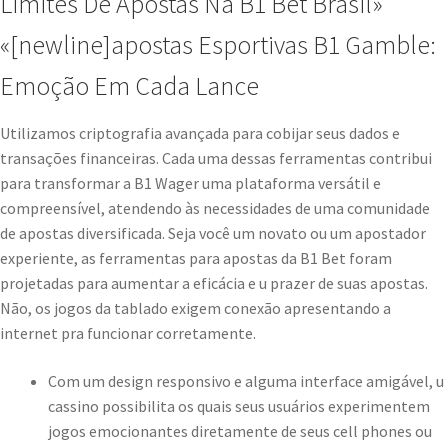
Limites De Apostas Na B1 Bet Brasil»
«[newline]apostas Esportivas B1 Gamble:
Emoção Em Cada Lance
Utilizamos criptografia avançada para cobijar seus dados e
transações financeiras. Cada uma dessas ferramentas contribui
para transformar a B1 Wager uma plataforma versátil e
compreensível, atendendo às necessidades de uma comunidade
de apostas diversificada. Seja você um novato ou um apostador
experiente, as ferramentas para apostas da B1 Bet foram
projetadas para aumentar a eficácia e u prazer de suas apostas.
Não, os jogos da tablado exigem conexão apresentando a
internet pra funcionar corretamente.
Com um design responsivo e alguma interface amigável, u
cassino possibilita os quais seus usuários experimentem
jogos emocionantes diretamente de seus cell phones ou