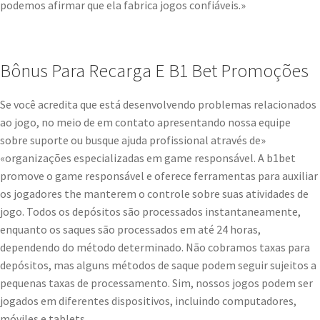
podemos afirmar que ela fabrica jogos confiáveis.»
Bônus Para Recarga E B1 Bet Promoções
Se você acredita que está desenvolvendo problemas relacionados
ao jogo, no meio de em contato apresentando nossa equipe
sobre suporte ou busque ajuda profissional através de»
«organizações especializadas em game responsável. A b1bet
promove o game responsável e oferece ferramentas para auxiliar
os jogadores the manterem o controle sobre suas atividades de
jogo. Todos os depósitos são processados instantaneamente,
enquanto os saques são processados em até 24 horas,
dependendo do método determinado. Não cobramos taxas para
depósitos, mas alguns métodos de saque podem seguir sujeitos a
pequenas taxas de processamento. Sim, nossos jogos podem ser
jogados em diferentes dispositivos, incluindo computadores,
móviles e tablets.