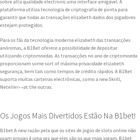
sobre alta qualidade electronic uma interface amigável. A
plataforma utiliza tecnologia de criptografia de ponta para
garantir que todas as transações elizabeth dados dos jogadores
estejam protegidos.
Para os fãs da tecnologia moderna elizabeth das transacções
anónimas, a B1Bet oferece a possibilidade de depositar
utilizando criptomoedas. As transacções no ano de criptomoeda
proporcionam some sort of máxima privacidade elizabeth
segurança, bem tais como tempos de crédito rápidos. A B1Bet
suporta muitas carteiras electrónicas, como a new Skrill,
Neteller» «at the outras.
Os Jogos Mais Divertidos Estão Na B1bet!
B1bet A new razão pela que os sites de jogos de slots online não
usam proxies é uma vez que eles são os que mais jogam. B1bet