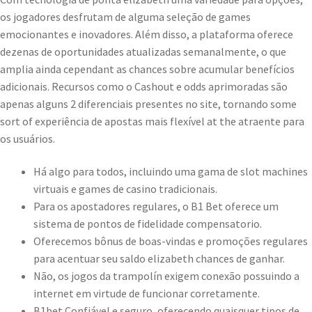
os jogadores desfrutam de alguma seleção de games
emocionantes e inovadores. Além disso, a plataforma oferece
dezenas de oportunidades atualizadas semanalmente, o que
amplia ainda cependant as chances sobre acumular benefícios
adicionais. Recursos como o Cashout e odds aprimoradas são
apenas alguns 2 diferenciais presentes no site, tornando some
sort of experiência de apostas mais flexível at the atraente para
os usuários.
Há algo para todos, incluindo uma gama de slot machines
virtuais e games de casino tradicionais.
Para os apostadores regulares, o B1 Bet oferece um
sistema de pontos de fidelidade compensatorio.
Oferecemos bônus de boas-vindas e promoções regulares
para acentuar seu saldo elizabeth chances de ganhar.
Não, os jogos da trampolín exigem conexão possuindo a
internet em virtude de funcionar corretamente.
B1bet Confiável e seguro, oferecendo quaisquer tipos de