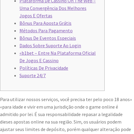
Plataforma De Cassino On The Web –
Uma Convergência Dos Melhores
Jogos E Ofertas
Bônus Para Aposta Grátis
Métodos Para Pagamento
Bônus De Eventos Especiais
Dados Sobre Suporte Ao Login
«b1bet – Entre Na Plataforma Oficial
De Jogos E Cassino
Políticas De Privacidade
Suporte 24/7
Para utilizar nossos serviços, você precisa ter pelo poco 18 anos»
«para idade e vivir em uma jurisdição onde o game online é
admitido por lei. É sua responsabilidade repasar a legalidade
dieses apostas online na sua região. Sim, os usuários podem
ajustar seus limites de depósito, porém qualquer alteração pode