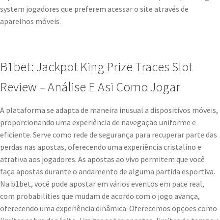
system jogadores que preferem acessar o site através de
aparelhos móveis.
B1bet: Jackpot King Prize Traces Slot
Review – Análise E Asi Como Jogar
A plataforma se adapta de maneira inusual a dispositivos móveis,
proporcionando uma experiência de navegação uniforme e
eficiente. Serve como rede de segurança para recuperar parte das
perdas nas apostas, oferecendo uma experiência cristalino e
atrativa aos jogadores. As apostas ao vivo permitem que você
faça apostas durante o andamento de alguma partida esportiva.
Na b1bet, você pode apostar em vários eventos em pace real,
com probabilities que mudam de acordo com o jogo avança,
oferecendo uma experiência dinâmica. Oferecemos opções como