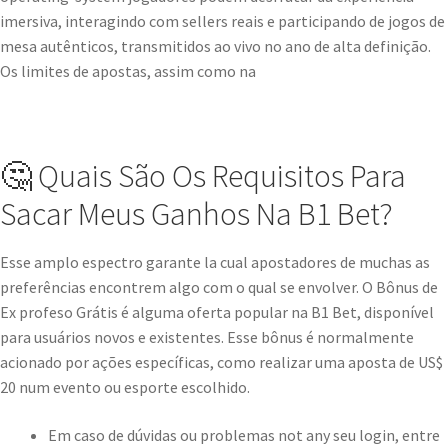
imersiva, interagindo com sellers reais e participando de jogos de
mesa autênticos, transmitidos ao vivo no ano de alta definição.
Os limites de apostas, assim como na
🤔 Quais São Os Requisitos Para
Sacar Meus Ganhos Na B1 Bet?
Esse amplo espectro garante la cual apostadores de muchas as
preferências encontrem algo com o qual se envolver. O Bônus de
Ex profeso Grátis é alguma oferta popular na B1 Bet, disponível
para usuários novos e existentes. Esse bônus é normalmente
acionado por ações específicas, como realizar uma aposta de US$
20 num evento ou esporte escolhido.
Em caso de dúvidas ou problemas not any seu login, entre