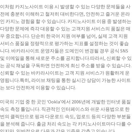
이처럼 카지노사이트 이용 시 발생할 수 있는 다양한 문제들을 사
전에 충분히 이해하고 철저히 대비한다면, 안전하고 즐거운 온라
인 카지노 경험을 할 수 있습니다. 카지노사이트 이용 중 발생하는
다양한 문제에 즉각 대응할 수 있는 고객지원 서비스의 품질은 매
우 중요합니다. 단순히 한국어 지원 여부를 넘어, 실제 고객 지원
서비스 품질을 정량적으로 평가하는 지표를 설정하는 것이 좋습
니다. 바카라사이트 운영자들은 도메인이 변경될 경우 공식 SNS
및 이메일을 통해 새로운 주소를 공지합니다.따라서, 신뢰할 수 있
는 공식 채널을 구독하면 안전하게 최신 주소를 받을 수 있습니다.
신뢰할 수 있는 바카라사이트는 고객 지원 서비스가 원활하게 운
영됩니다.특히, 라이브 채팅을 통한 실시간 상담이 가능한 사이트
는 보다 안전하게 이용할 수 있습니다.
미국의 기업 중 한 곳인 ‘Ookla’에서 2006년에 개발한 인터넷 품질
속도 측정 툴입니다. 직관적인 인터페이스와 쉬운 사용법으로 한
번의 클릭만으로 핑과 다운로드 속도, 업로드 등의 다양한 부분들
을 분석해 줍니다. 출금 처리 속도는 각 카지노사이트마다 다를 수
있지만, 일반적으로 다음과 같은 기준을 갖추고 있습니다.