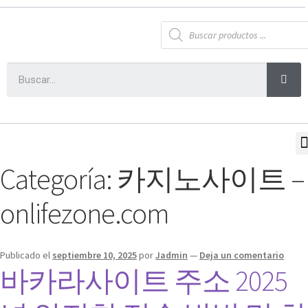
Categoría:
카지노사이트 –
onlifezone.com
Publicado el
septiembre 10, 2025
por
Jadmin
—
Deja un comentario
바카라사이트 주소 2025