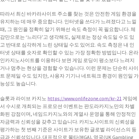
따라서 최신 바카라사이트 주소를 찾는 것은 안전한 게임 환경을
유지하는 데 매우 중요합니다. 인터넷을 쓰다가 느려졌다고 느낄
때, 그 원인을 정확히 알기 위해선 속도 측정이 꼭 필요합니다. 체
감만으로는 ‘느리다’고 생각해도, 실제로는 정상 속도일 수도 있
고 반대로 심각하게 느린 상태일 수도 있어요. 속도 측정은 내 인
터넷 상태를 숫자로 확인할 수 있는 가장 정확한 방법입니다. 온라
인카지노사이트를 이용하다 보면 게임 로딩이 평소보다 느려지
거나 멈추는 현상을 경험할 수 있습니다. 이런 문제는 단순히 사이
트 문제일 수도 있지만, 사용자 기기나 네트워크 환경이 원인일 가
능성도 높습니다.
슬롯과 라이브 카지노
https://www.onlifezone.com/kr-21
게임에
서 수시로 개최되는 프로모션 이벤트는 판도라카지노만의 차별
화된 강점이며, 네임드카지노와의 계열사 운영을 통해 안정적인
자금력과 신뢰성을 갖추고 있습니다. 카지노사이트의 신뢰성을
평가하는 첫 번째 기준은 사이트가 보유한 글로벌 라이선스의 등
급과 신뢰성입니다. 대표적으로 몰타(MGA), 영국(UK Gambling