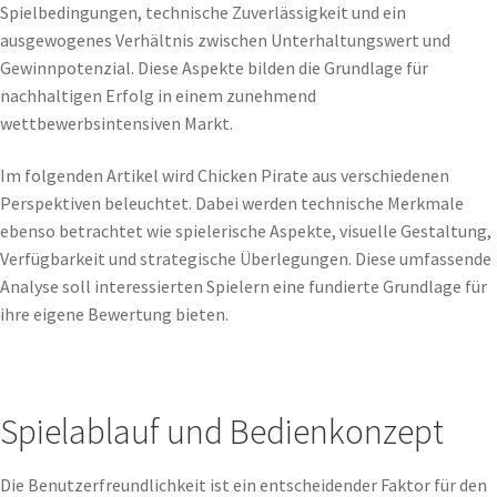
Spielbedingungen, technische Zuverlässigkeit und ein
ausgewogenes Verhältnis zwischen Unterhaltungswert und
Gewinnpotenzial. Diese Aspekte bilden die Grundlage für
nachhaltigen Erfolg in einem zunehmend
wettbewerbsintensiven Markt.
Im folgenden Artikel wird Chicken Pirate aus verschiedenen
Perspektiven beleuchtet. Dabei werden technische Merkmale
ebenso betrachtet wie spielerische Aspekte, visuelle Gestaltung,
Verfügbarkeit und strategische Überlegungen. Diese umfassende
Analyse soll interessierten Spielern eine fundierte Grundlage für
ihre eigene Bewertung bieten.
Spielablauf und Bedienkonzept
Die Benutzerfreundlichkeit ist ein entscheidender Faktor für den