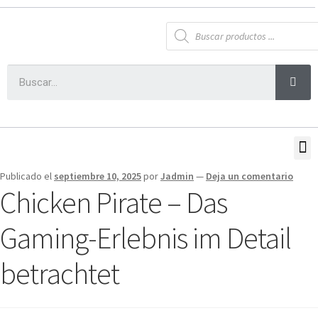
Publicado el
septiembre 10, 2025
por
Jadmin
—
Deja un comentario
Chicken Pirate – Das
Gaming-Erlebnis im Detail
betrachtet