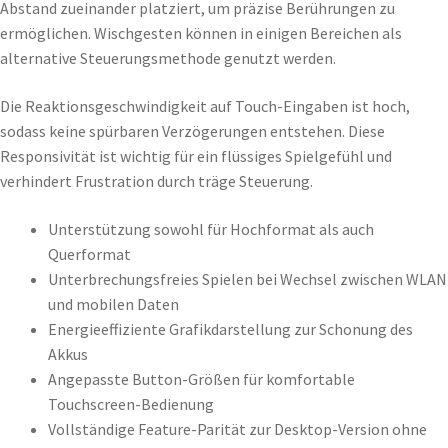
Abstand zueinander platziert, um präzise Berührungen zu
ermöglichen. Wischgesten können in einigen Bereichen als
alternative Steuerungsmethode genutzt werden.
Die Reaktionsgeschwindigkeit auf Touch-Eingaben ist hoch,
sodass keine spürbaren Verzögerungen entstehen. Diese
Responsivität ist wichtig für ein flüssiges Spielgefühl und
verhindert Frustration durch träge Steuerung.
Unterstützung sowohl für Hochformat als auch
Querformat
Unterbrechungsfreies Spielen bei Wechsel zwischen WLAN
und mobilen Daten
Energieeffiziente Grafikdarstellung zur Schonung des
Akkus
Angepasste Button-Größen für komfortable
Touchscreen-Bedienung
Vollständige Feature-Parität zur Desktop-Version ohne