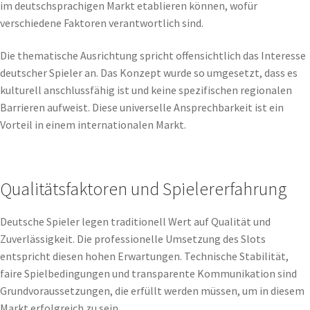
im deutschsprachigen Markt etablieren können, wofür
verschiedene Faktoren verantwortlich sind.
Die thematische Ausrichtung spricht offensichtlich das Interesse
deutscher Spieler an. Das Konzept wurde so umgesetzt, dass es
kulturell anschlussfähig ist und keine spezifischen regionalen
Barrieren aufweist. Diese universelle Ansprechbarkeit ist ein
Vorteil in einem internationalen Markt.
Qualitätsfaktoren und Spielererfahrung
Deutsche Spieler legen traditionell Wert auf Qualität und
Zuverlässigkeit. Die professionelle Umsetzung des Slots
entspricht diesen hohen Erwartungen. Technische Stabilität,
faire Spielbedingungen und transparente Kommunikation sind
Grundvoraussetzungen, die erfüllt werden müssen, um in diesem
Markt erfolgreich zu sein.