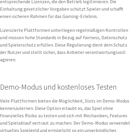
entsprechende Lizenzen, die den Betrieb legitimieren. Die
Einhaltung gesetzlicher Vorgaben schützt Spieler und schafft
einen sicheren Rahmen für das Gaming-Erlebnis.
Lizenzierte Plattformen unterliegen regelmäßigen Kontrollen
und müssen hohe Standards in Bezug auf Fairness, Datenschutz
und Spielerschutz erfüllen. Diese Regulierung dient dem Schutz
der Nutzer und stellt sicher, dass Anbieter verantwortungsvoll
agieren.
Demo-Modus und kostenloses Testen
Viele Plattformen bieten die Möglichkeit, Slots im Demo-Modus
kennenzulernen. Diese Option erlaubt es, das Spiel ohne
finanzielles Risiko zu testen und sich mit Mechaniken, Features
und Spielablauf vertraut zu machen. Der Demo-Modus verwendet
virtuelles Spielgeld und ermöglicht so ein unverbindliches