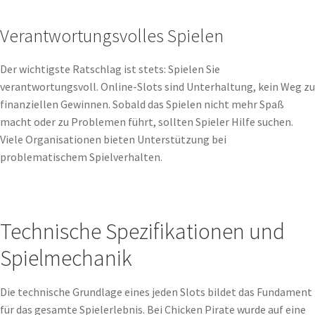
Verantwortungsvolles Spielen
Der wichtigste Ratschlag ist stets: Spielen Sie
verantwortungsvoll. Online-Slots sind Unterhaltung, kein Weg zu
finanziellen Gewinnen. Sobald das Spielen nicht mehr Spaß
macht oder zu Problemen führt, sollten Spieler Hilfe suchen.
Viele Organisationen bieten Unterstützung bei
problematischem Spielverhalten.
Technische Spezifikationen und
Spielmechanik
Die technische Grundlage eines jeden Slots bildet das Fundament
für das gesamte Spielerlebnis. Bei Chicken Pirate wurde auf eine