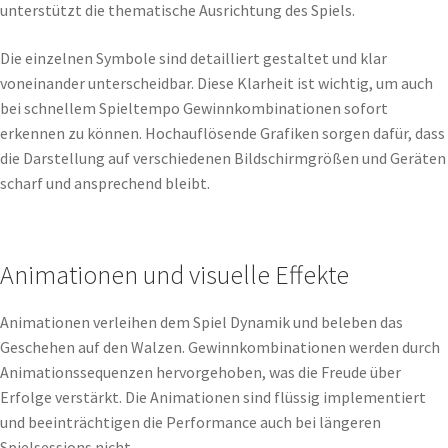
unterstützt die thematische Ausrichtung des Spiels.
Die einzelnen Symbole sind detailliert gestaltet und klar
voneinander unterscheidbar. Diese Klarheit ist wichtig, um auch
bei schnellem Spieltempo Gewinnkombinationen sofort
erkennen zu können. Hochauflösende Grafiken sorgen dafür, dass
die Darstellung auf verschiedenen Bildschirmgrößen und Geräten
scharf und ansprechend bleibt.
Animationen und visuelle Effekte
Animationen verleihen dem Spiel Dynamik und beleben das
Geschehen auf den Walzen. Gewinnkombinationen werden durch
Animationssequenzen hervorgehoben, was die Freude über
Erfolge verstärkt. Die Animationen sind flüssig implementiert
und beeinträchtigen die Performance auch bei längeren
Spielsessions nicht.