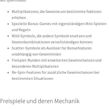
Multiplikatoren, die Gewinne um bestimmte Faktoren
erhöhen
Spezielle Bonus-Games mit eigenständigen Mini-Spielen
und Regeln
Wild-Symbole, die andere Symbole ersetzen und
Gewinnkombinationen vervollständigen können
Scatter-Symbole als Auslöser für Bonusfeatures
unabhängig von Gewinnlinien
Freispiel-Runden mit erweiterten Gewinnchancen und
besonderen Multiplikatoren
Re-Spin-Features für zusätzliche Gewinnchancen bei
bestimmten Situationen
Freispiele und deren Mechanik