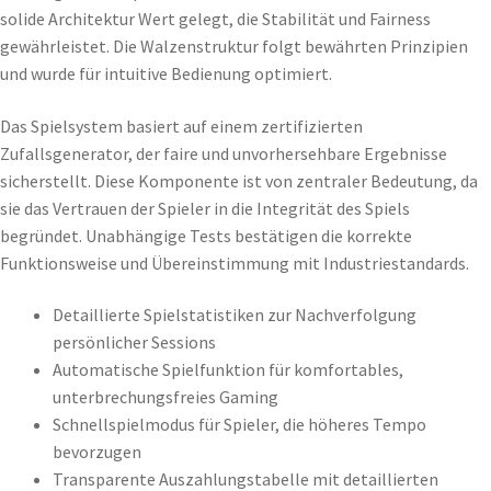
solide Architektur Wert gelegt, die Stabilität und Fairness
gewährleistet. Die Walzenstruktur folgt bewährten Prinzipien
und wurde für intuitive Bedienung optimiert.
Das Spielsystem basiert auf einem zertifizierten
Zufallsgenerator, der faire und unvorhersehbare Ergebnisse
sicherstellt. Diese Komponente ist von zentraler Bedeutung, da
sie das Vertrauen der Spieler in die Integrität des Spiels
begründet. Unabhängige Tests bestätigen die korrekte
Funktionsweise und Übereinstimmung mit Industriestandards.
Detaillierte Spielstatistiken zur Nachverfolgung
persönlicher Sessions
Automatische Spielfunktion für komfortables,
unterbrechungsfreies Gaming
Schnellspielmodus für Spieler, die höheres Tempo
bevorzugen
Transparente Auszahlungstabelle mit detaillierten