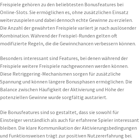
Freispiele gehören zu den beliebtesten Bonusfeatures bei
Online-Slots. Sie ermöglichen es, ohne zusätzlichen Einsatz
weiterzuspielen und dabei dennoch echte Gewinne zu erzielen.
Die Anzahl der gewährten Freispiele variiert je nach auslösender
Kombination. Während der Freispiel-Runden gelten oft
modifizierte Regeln, die die Gewinnchancen verbessern können.
Besonders interessant sind Features, bei denen während der
Freispiele weitere Freispiele nachgewonnen werden können.
Diese Retriggering-Mechanismen sorgen für zusätzliche
Spannung und können längere Bonusphasen ermöglichen. Die
Balance zwischen Häufigkeit der Aktivierung und Höhe der
potenziellen Gewinne wurde sorgfältig austariert.
Die Bonusfeatures sind so gestaltet, dass sie sowohl für
Einsteiger verständlich als auch für erfahrene Spieler interessant
bleiben. Die klare Kommunikation der Aktivierungsbedingungen
und Funktionsweisen trägt zur positiven Nutzererfahrung bei.