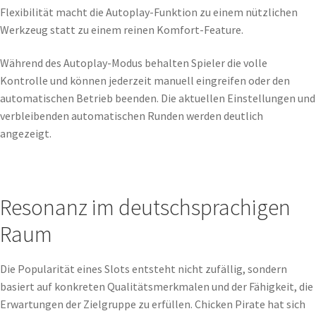
Flexibilität macht die Autoplay-Funktion zu einem nützlichen
Werkzeug statt zu einem reinen Komfort-Feature.
Während des Autoplay-Modus behalten Spieler die volle
Kontrolle und können jederzeit manuell eingreifen oder den
automatischen Betrieb beenden. Die aktuellen Einstellungen und
verbleibenden automatischen Runden werden deutlich
angezeigt.
Resonanz im deutschsprachigen
Raum
Die Popularität eines Slots entsteht nicht zufällig, sondern
basiert auf konkreten Qualitätsmerkmalen und der Fähigkeit, die
Erwartungen der Zielgruppe zu erfüllen. Chicken Pirate hat sich