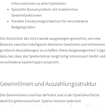
Informationen zu allen Symbolen
Spezielle Bonussymbole mit erweiterten
Gewinnfunktionen
Flexible Einsatzmöglichkeiten für verschiedene
Budgetgrößen
Die Volatilität des Slots wurde ausgewogen gestaltet, um eine
Balance zwischen häufigeren kleineren Gewinnen und selteneren
größeren Auszahlungen zu schaffen. Diese Ausgewogenheit trägt
dazu bei, dass das Spielerlebnis langfristig interessant bleibt und
verschiedene Spielertypen anspricht.
Gewinnlinien und Auszahlungsstruktur
Die Gewinnlinien sind klar definiert und in der Spieloberfläche
deutlich gekennzeichnet. Spieler können jederzeit