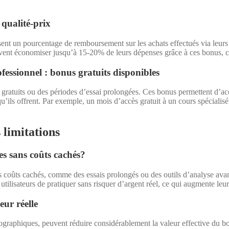
 qualité-prix
 un pourcentage de remboursement sur les achats effectués via leurs pa
vent économiser jusqu’à 15-20% de leurs dépenses grâce à ces bonus, ce q
essionnel : bonus gratuits disponibles
atuits ou des périodes d’essai prolongées. Ces bonus permettent d’accéd
 qu’ils offrent. Par exemple, un mois d’accès gratuit à un cours spéciali
 limitations
es sans coûts cachés?
s coûts cachés, comme des essais prolongés ou des outils d’analyse av
ilisateurs de pratiquer sans risquer d’argent réel, ce qui augmente leur
eur réelle
s géographiques, peuvent réduire considérablement la valeur effective du