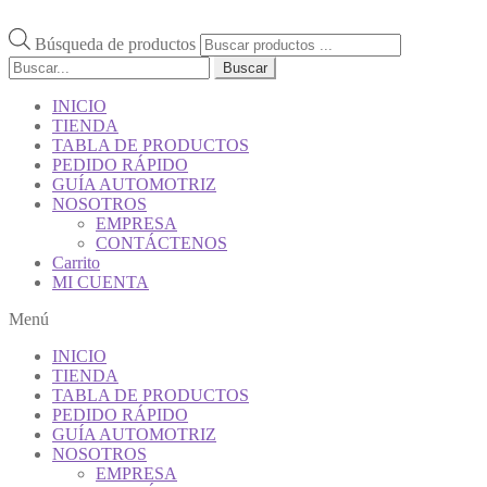
Búsqueda de productos
Buscar
INICIO
TIENDA
TABLA DE PRODUCTOS
PEDIDO RÁPIDO
GUÍA AUTOMOTRIZ
NOSOTROS
EMPRESA
CONTÁCTENOS
Carrito
MI CUENTA
Menú
INICIO
TIENDA
TABLA DE PRODUCTOS
PEDIDO RÁPIDO
GUÍA AUTOMOTRIZ
NOSOTROS
EMPRESA