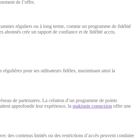
inement de l’offre.
grammes réguliers ou à long terme, comme un programme de fidélité
s abonnés crée un rapport de confiance et de fidélité accru.
gulières pour ses utilisateurs fidèles, maximisant ainsi la
 réseau de partenaires. La création d’un programme de points
aitent approfondir leur expérience, la
makispin connexion
offre une
vec des contenus limités ou des restrictions d’accès peuvent conduire