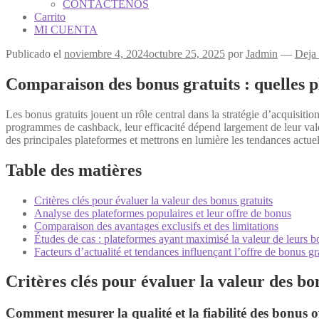
CONTÁCTENOS
Carrito
MI CUENTA
Publicado el
noviembre 4, 2024
octubre 25, 2025
por
Jadmin
—
Deja
Comparaison des bonus gratuits : quelles p
Les bonus gratuits jouent un rôle central dans la stratégie d’acquisitio
programmes de cashback, leur efficacité dépend largement de leur valeur 
des principales plateformes et mettrons en lumière les tendances actuel
Table des matières
Critères clés pour évaluer la valeur des bonus gratuits
Analyse des plateformes populaires et leur offre de bonus
Comparaison des avantages exclusifs et des limitations
Études de cas : plateformes ayant maximisé la valeur de leurs 
Facteurs d’actualité et tendances influençant l’offre de bonus gr
Critères clés pour évaluer la valeur des bo
Comment mesurer la qualité et la fiabilité des bonus of