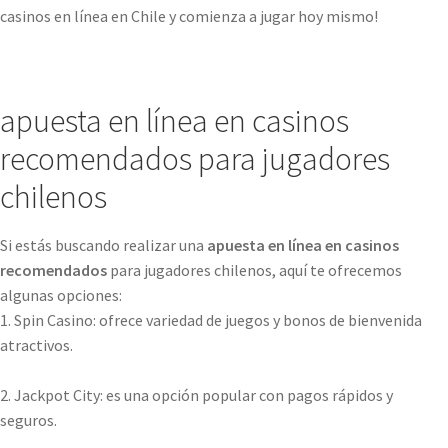
casinos en línea en Chile y comienza a jugar hoy mismo!
apuesta en línea en casinos
recomendados para jugadores
chilenos
Si estás buscando realizar una
apuesta en línea en casinos
recomendados
para jugadores chilenos, aquí te ofrecemos
algunas opciones:
1. Spin Casino: ofrece variedad de juegos y bonos de bienvenida
atractivos.
2. Jackpot City: es una opción popular con pagos rápidos y
seguros.