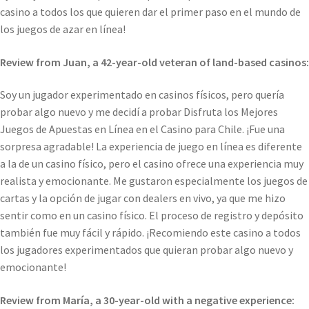
casino a todos los que quieren dar el primer paso en el mundo de
los juegos de azar en línea!
Review from Juan, a 42-year-old veteran of land-based casinos:
Soy un jugador experimentado en casinos físicos, pero quería
probar algo nuevo y me decidí a probar Disfruta los Mejores
Juegos de Apuestas en Línea en el Casino para Chile. ¡Fue una
sorpresa agradable! La experiencia de juego en línea es diferente
a la de un casino físico, pero el casino ofrece una experiencia muy
realista y emocionante. Me gustaron especialmente los juegos de
cartas y la opción de jugar con dealers en vivo, ya que me hizo
sentir como en un casino físico. El proceso de registro y depósito
también fue muy fácil y rápido. ¡Recomiendo este casino a todos
los jugadores experimentados que quieran probar algo nuevo y
emocionante!
Review from María, a 30-year-old with a negative experience: