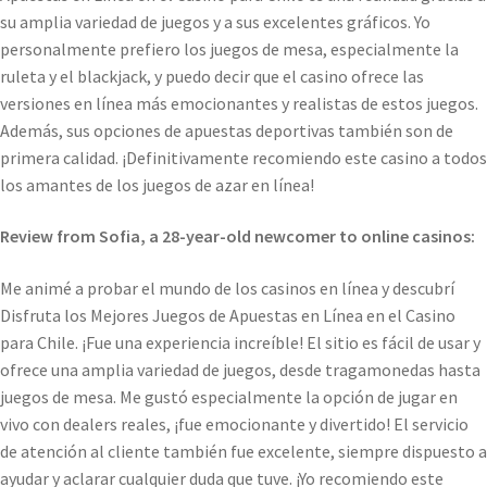
su amplia variedad de juegos y a sus excelentes gráficos. Yo
personalmente prefiero los juegos de mesa, especialmente la
ruleta y el blackjack, y puedo decir que el casino ofrece las
versiones en línea más emocionantes y realistas de estos juegos.
Además, sus opciones de apuestas deportivas también son de
primera calidad. ¡Definitivamente recomiendo este casino a todos
los amantes de los juegos de azar en línea!
Review from Sofia, a 28-year-old newcomer to online casinos:
Me animé a probar el mundo de los casinos en línea y descubrí
Disfruta los Mejores Juegos de Apuestas en Línea en el Casino
para Chile. ¡Fue una experiencia increíble! El sitio es fácil de usar y
ofrece una amplia variedad de juegos, desde tragamonedas hasta
juegos de mesa. Me gustó especialmente la opción de jugar en
vivo con dealers reales, ¡fue emocionante y divertido! El servicio
de atención al cliente también fue excelente, siempre dispuesto a
ayudar y aclarar cualquier duda que tuve. ¡Yo recomiendo este