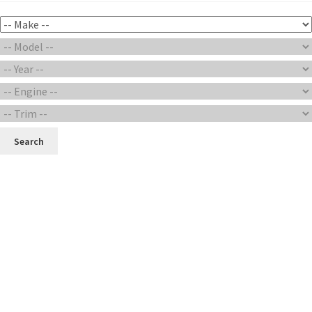
Search