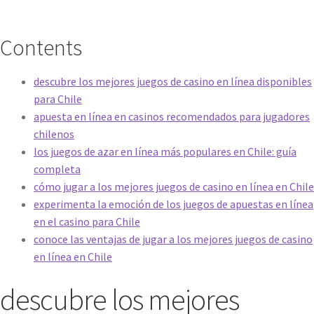
Contents
descubre los mejores juegos de casino en línea disponibles
para Chile
apuesta en línea en casinos recomendados para jugadores
chilenos
los juegos de azar en línea más populares en Chile: guía
completa
cómo jugar a los mejores juegos de casino en línea en Chile
experimenta la emoción de los juegos de apuestas en línea
en el casino para Chile
conoce las ventajas de jugar a los mejores juegos de casino
en línea en Chile
descubre los mejores