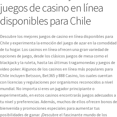
juegos de casino en línea
disponibles para Chile
Descubre los mejores juegos de casino en línea disponibles para
Chile y experimenta la emoción del juego de azar en la comodidad
de tu hogar. Los casinos en línea ofrecen una gran variedad de
opciones de juego, desde los clásicos juegos de mesa como el
blackjack y la ruleta, hasta las últimas tragamonedas y juegos de
video poker. Algunos de los casinos en línea más populares para
Chile incluyen Betsson, Bet365 y 888 Casino, los cuales cuentan
con licencias y regulaciones por organismos reconocidos a nivel
mundial. No importa si eres un jugador principiante o
experimentado, en estos casinos encontrarás juegos adecuados a
tu nivel y preferencias. Además, muchos de ellos ofrecen bonos de
bienvenida y promociones especiales para aumentar tus
posibilidades de ganar. ¡Descubre el fascinante mundo de los