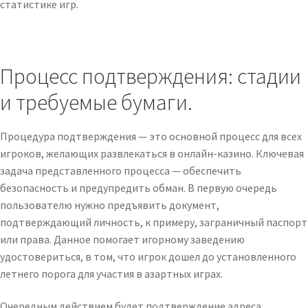
статистике игр.
Процесс подтверждения: стадии
и требуемые бумаги.
Процедура подтверждения — это основной процесс для всех
игроков, желающих развлекаться в онлайн-казино. Ключевая
задача представленного процесса — обеспечить
безопасность и предупредить обман. В первую очередь
пользователю нужно предъявить документ,
подтверждающий личность, к примеру, заграничный паспорт
или права. Данное помогает игорному заведению
удостовериться, в том, что игрок дошел до установленного
летнего порога для участия в азартных играх.
Очередным действием будет подтверждение адреса