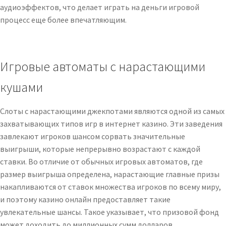
аудиоэффектов, что делает играть на деньги игровой
процесс еще более впечатляющим.
Игровые автоматы с нарастающими
кушами
Слоты с нарастающими джекпотами являются одной из самых
захватывающих типов игр в интернет казино. Эти заведения
завлекают игроков шансом сорвать значительные
выигрыши, которые непрерывно возрастают с каждой
ставки. Во отличие от обычных игровых автоматов, где
размер выигрыша определена, нарастающие главные призы
накапливаются от ставок множества игроков по всему миру,
и поэтому казино онлайн предоставляет такие
увлекательные шансы. Такое указывает, что призовой фонд
может доходить до миллионных сумм долларов.