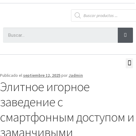
Publicado el
septiembre 12, 2025
por
Jadmin
Элитное игорное
заведение с
смартфонным доступом и
заманчивыми