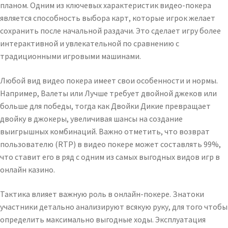
планом. Одним из ключевых характеристик видео-покера
является способность выбора карт, которые игрок желает
сохранить после начальной раздачи. Это сделает игру более
интерактивной и увлекательной по сравнению с
традиционными игровыми машинами.
Любой вид видео покера имеет свои особенности и нормы.
Например, Валеты или Лучше требует двойной джеков или
больше для победы, тогда как Двойки Дикие превращает
двойку в джокеры, увеличивая шансы на создание
выигрышных комбинаций. Важно отметить, что возврат
пользователю (RTP) в видео покере может составлять 99%,
что ставит его в ряд с одним из самых выгодных видов игр в
онлайн казино.
Тактика влияет важную роль в онлайн-покере. Знатоки
участники детально анализируют всякую руку, для того чтобы
определить максимально выгодные ходы. Эксплуатация