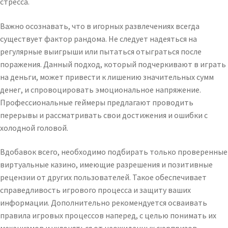
стресса.
Важно осознавать, что в игорных развлечениях всегда
существует фактор рандома. Не следует надеяться на
регулярные выигрыши или пытаться отыграться после
поражения. Данный подход, который подчеркивают в играть
на деньги, может привести к лишению значительных сумм
денег, и спровоцировать эмоциональное напряжение.
Профессиональные геймеры предлагают проводить
перерывы и рассматривать свои достижения и ошибки с
холодной головой.
Вдобавок всего, необходимо подбирать только проверенные
виртуальные казино, имеющие разрешения и позитивные
рецензии от других пользователей. Такое обеспечивает
справедливость игрового процесса и защиту ваших
информации. Дополнительно рекомендуется осваивать
правила игровых процессов наперед, с целью понимать их