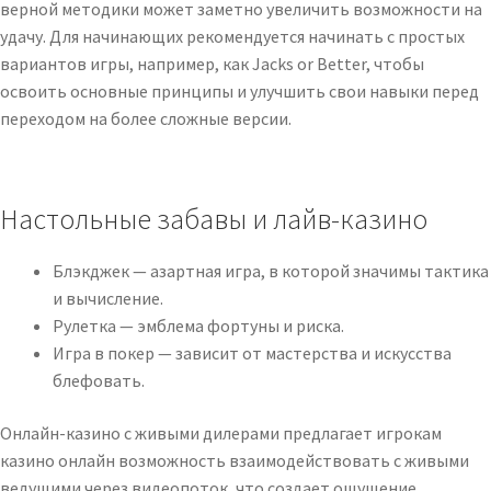
верной методики может заметно увеличить возможности на
удачу. Для начинающих рекомендуется начинать с простых
вариантов игры, например, как Jacks or Better, чтобы
освоить основные принципы и улучшить свои навыки перед
переходом на более сложные версии.
Настольные забавы и лайв-казино
Блэкджек — азартная игра, в которой значимы тактика
и вычисление.
Рулетка — эмблема фортуны и риска.
Игра в покер — зависит от мастерства и искусства
блефовать.
Онлайн-казино с живыми дилерами предлагает игрокам
казино онлайн возможность взаимодействовать с живыми
ведущими через видеопоток, что создает ощущение