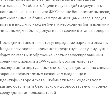
жительства. Чтобы этой цели могут подойти документы,
например, как платежки за ЖКХ а также банковские выписки,
датированные не более чем тремя месяцами назад. Следует
иметь в виду, что каждые бумаги необходимо быть ясными и
читаемыми, чтобы не допустить отсрочек в этапе проверки.
Последним этапом является утверждение варианта оплаты.
Когда пользователь применяет кредитную карту, ему нужно
будет показать изображение карты с замаскированными
средними цифрами и CVV-кодом. В обстоятельствах
эксплуатации виртуальных счетов будет достаточно снимка
экрана профиля с ясным названием владельца и
идентификатором счета. Любые эти меры содействуют
казино обеспечить безопасную и добросовестную игровую
среду для своих пользователей.