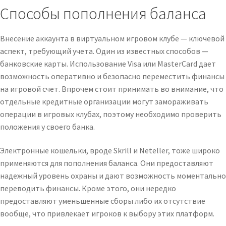
Способы пополнения баланса
Внесение аккаунта в виртуальном игровом клубе — ключевой
аспект, требующий учета. Один из известных способов —
банковские карты. Использование Visa или MasterCard дает
возможность оперативно и безопасно переместить финансы
на игровой счет. Впрочем стоит принимать во внимание, что
отдельные кредитные организации могут замораживать
операции в игровых клубах, поэтому необходимо проверить
положения у своего банка.
Электронные кошельки, вроде Skrill и Neteller, тоже широко
применяются для пополнения баланса. Они предоставляют
надежный уровень охраны и дают возможность моментально
переводить финансы. Кроме этого, они нередко
предоставляют уменьшенные сборы либо их отсутствие
вообще, что привлекает игроков к выбору этих платформ.