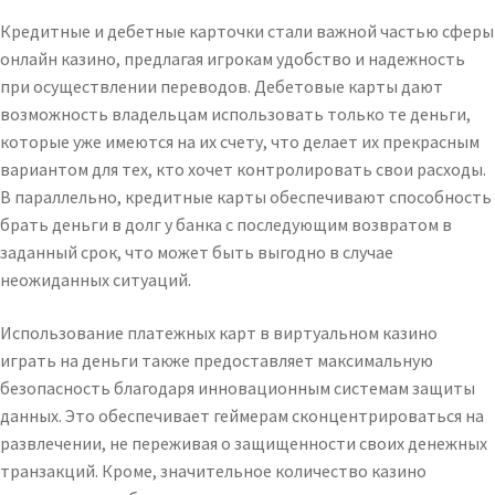
Кредитные и дебетные карточки стали важной частью сферы
онлайн казино, предлагая игрокам удобство и надежность
при осуществлении переводов. Дебетовые карты дают
возможность владельцам использовать только те деньги,
которые уже имеются на их счету, что делает их прекрасным
вариантом для тех, кто хочет контролировать свои расходы.
В параллельно, кредитные карты обеспечивают способность
брать деньги в долг у банка с последующим возвратом в
заданный срок, что может быть выгодно в случае
неожиданных ситуаций.
Использование платежных карт в виртуальном казино
играть на деньги также предоставляет максимальную
безопасность благодаря инновационным системам защиты
данных. Это обеспечивает геймерам сконцентрироваться на
развлечении, не переживая о защищенности своих денежных
транзакций. Кроме, значительное количество казино