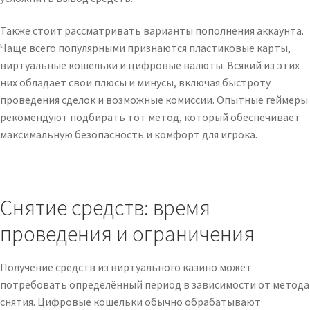
Также стоит рассматривать варианты пополнения аккаунта.
Чаще всего популярными признаются пластиковые карты,
виртуальные кошельки и цифровые валюты. Всякий из этих
них обладает свои плюсы и минусы, включая быстроту
проведения сделок и возможные комиссии. Опытные геймеры
рекомендуют подбирать тот метод, который обеспечивает
максимальную безопасность и комфорт для игрока.
Снятие средств: время
проведения и ограничения
Получение средств из виртуального казино может
потребовать определённый период в зависимости от метода
снятия. Цифровые кошельки обычно обрабатывают