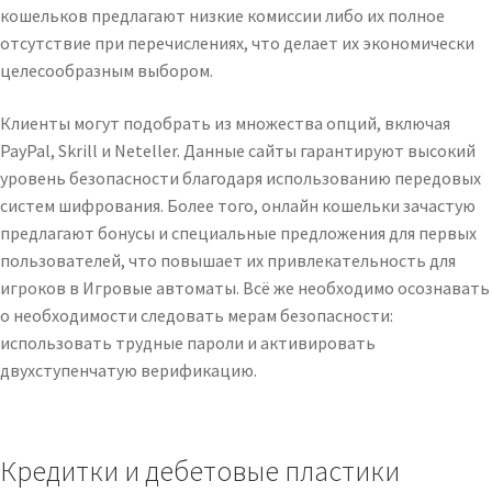
кошельков предлагают низкие комиссии либо их полное
отсутствие при перечислениях, что делает их экономически
целесообразным выбором.
Клиенты могут подобрать из множества опций, включая
PayPal, Skrill и Neteller. Данные сайты гарантируют высокий
уровень безопасности благодаря использованию передовых
систем шифрования. Более того, онлайн кошельки зачастую
предлагают бонусы и специальные предложения для первых
пользователей, что повышает их привлекательность для
игроков в Игровые автоматы. Всё же необходимо осознавать
о необходимости следовать мерам безопасности:
использовать трудные пароли и активировать
двухступенчатую верификацию.
Кредитки и дебетовые пластики