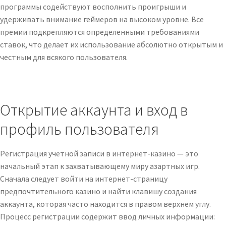
программы содействуют восполнить проигрыши и
удерживать внимание геймеров на высоком уровне. Все
премии подкрепляются определенными требованиями
ставок, что делает их использование абсолютно открытым и
честным для всякого пользователя.
Открытие аккаунта и вход в
профиль пользователя
Регистрация учетной записи в интернет-казино — это
начальный этап к захватывающему миру азартных игр.
Сначала следует войти на интернет-страницу
предпочтительного казино и найти клавишу создания
аккаунта, которая часто находится в правом верхнем углу.
Процесс регистрации содержит ввод личных информации: