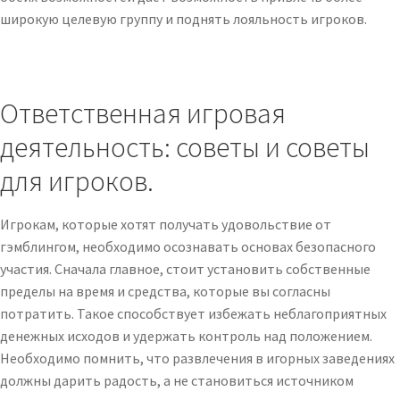
широкую целевую группу и поднять лояльность игроков.
Ответственная игровая
деятельность: советы и советы
для игроков.
Игрокам, которые хотят получать удовольствие от
гэмблингом, необходимо осознавать основах безопасного
участия. Сначала главное, стоит установить собственные
пределы на время и средства, которые вы согласны
потратить. Такое способствует избежать неблагоприятных
денежных исходов и удержать контроль над положением.
Необходимо помнить, что развлечения в игорных заведениях
должны дарить радость, а не становиться источником