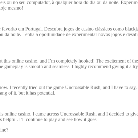
eis ou no seu computador, à qualquer hora do dia ou da noite. Experime
 hoje mesmo!
vorito em Portugal. Descubra jogos de casino clássicos como blackjack
ou da noite. Tenha a oportunidade de experimentar novos jogos e desaf
this online casino, and I’m completely hooked! The excitement of the g
the gameplay is smooth and seamless. I highly recommend giving it a try
now. I recently tried out the game Uncrossable Rush, and I have to say, i
ng of it, but it has potential.
his online casino. I came across Uncrossable Rush, and I decided to give
 helpful. I’ll continue to play and see how it goes.
ine?