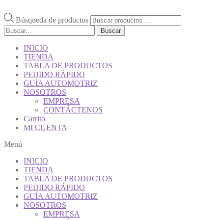
Búsqueda de productos
Buscar
INICIO
TIENDA
TABLA DE PRODUCTOS
PEDIDO RÁPIDO
GUÍA AUTOMOTRIZ
NOSOTROS
EMPRESA
CONTÁCTENOS
Carrito
MI CUENTA
Menú
INICIO
TIENDA
TABLA DE PRODUCTOS
PEDIDO RÁPIDO
GUÍA AUTOMOTRIZ
NOSOTROS
EMPRESA