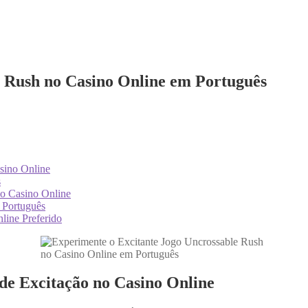
e Rush no Casino Online em Português
sino Online
s
no Casino Online
 Português
line Preferido
de Excitação no Casino Online