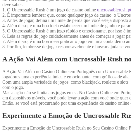
deve saber.
1. O Uncrossable Rush é um jogo de casino online
uncrossablerush.p
2. É importante lembrar que, como qualquer jogo de casino, o Uncros
3. Antes de jogar, defina um limite de perda que você esteja disposto a
4. Além disso, é uma boa ideia estabelecer um limite de ganho e parar 
5. O Uncrossable Rush é um jogo rápido e emocionante, por isso é im
6. Leia as regras do jogo cuidadosamente antes de começar a jogar pa
7. Além disso, é uma boa ideia praticar o jogo em uma conta demo ant
8. Por fim, lembre-se de jogar responsavelmente e buscar ajuda se voc
A Ação Vai Além com Uncrossable Rush no
A Ação Vai Além no Casino Online em Português com Uncrossable Rus
jogadores uma experiência única e emocionante, com gráficos de alta
Com uma ampla variedade de jogos, como blackjack, roulette e slots,
com o jogo.
Mas a ação não se limita aos jogos em si. No Casino Online em Port
em dispositivos móveis, você pode levar a ação com você onde quer 
Então, se você está procurando por uma experiência de casino onlin
Experimente a Emoção de Uncrossable Rus
Experimente a Emoção de Uncrossable Rush no Seu Casino Online Prefe