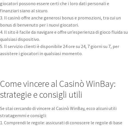
giocatori possono essere certi che i loro dati personali e
finanziari siano al sicuro.
3. Il casinò offre anche generosi bonus e promozioni, tra cui un
bonus di benvenuto per i nuovi giocatori.
4. Il sito è facile da navigare e offre un’esperienza di gioco fluida su
qualsiasi dispositivo.
5. Il servizio clienti è disponibile 24 ore su 24, 7 giorni su 7, per
assistere i giocatori in qualsiasi momento.
Come vincere al Casinò WinBay:
strategie e consigli utili
Se stai cercando di vincere al Casinò WinBay, ecco alcuni utili
stratagemmi e consigli:
1. Comprendi le regole: assicurati di conoscere le regole di base