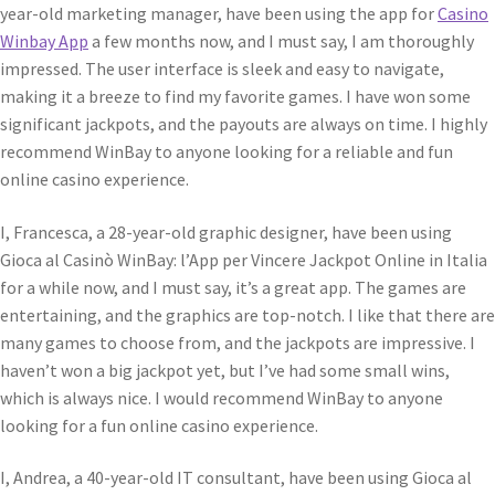
year-old marketing manager, have been using the app for
Casino
Winbay App
a few months now, and I must say, I am thoroughly
impressed. The user interface is sleek and easy to navigate,
making it a breeze to find my favorite games. I have won some
significant jackpots, and the payouts are always on time. I highly
recommend WinBay to anyone looking for a reliable and fun
online casino experience.
I, Francesca, a 28-year-old graphic designer, have been using
Gioca al Casinò WinBay: l’App per Vincere Jackpot Online in Italia
for a while now, and I must say, it’s a great app. The games are
entertaining, and the graphics are top-notch. I like that there are
many games to choose from, and the jackpots are impressive. I
haven’t won a big jackpot yet, but I’ve had some small wins,
which is always nice. I would recommend WinBay to anyone
looking for a fun online casino experience.
I, Andrea, a 40-year-old IT consultant, have been using Gioca al