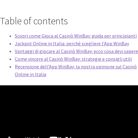
Table of contents
Scopri come Gioca al Casinò WinBay: guida per principianti
Jackpot Online in Italia: perché scegliere l’App WinBay
Vantaggi di giocare al Casinò WinBay: ecco cosa devi sapere
Come vincere al Casinò WinBay: strategie e consigli utili
Recensione dell’App WinBay: la nostra opinione sul Casinò
Online in Italia