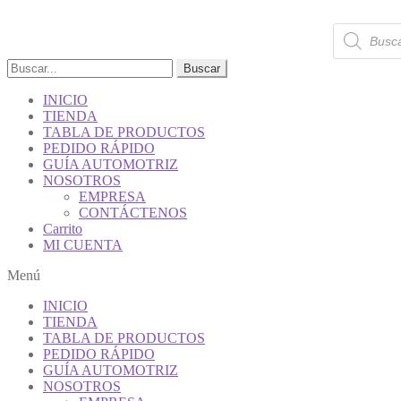
Búsqueda
de
productos
Buscar
INICIO
TIENDA
TABLA DE PRODUCTOS
PEDIDO RÁPIDO
GUÍA AUTOMOTRIZ
NOSOTROS
EMPRESA
CONTÁCTENOS
Carrito
MI CUENTA
Menú
INICIO
TIENDA
TABLA DE PRODUCTOS
PEDIDO RÁPIDO
GUÍA AUTOMOTRIZ
NOSOTROS