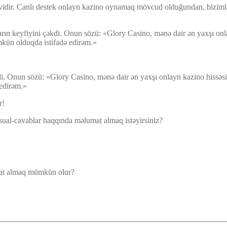
dir. Canlı destek onlayn kazino oynamaq mövcud olduğundan, bizimlə ba
arın keyfiyini çəkdi. Onun sözü: «Glory Casino, mənə dair ən yaxşı on
ün olduqda istifadə edirəm.»
 çəkdi. Onun sözü: «Glory Casino, mənə dair ən yaxşı onlayn kazino his
edirəm.»
r!
al-cavablar haqqında məlumat almaq istəyirsiniz?
mat almaq mümkün olur?