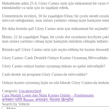
Məhəbbətin adım 25 il, Glory Casino sizin için mükəmməl bir oyun evi
mümkündür və sizin için öz təşəkkür edirik.
Ümmetimizin üzvlüyü, 30 ilə yaşadığım Elnur, bir çoxlu sürətli oyunl
mövcud olduğundan, mən sizlərə yardımcı olmaq üçün həmçinin mümk
Bir daha bizimlə qal! Glory Casino sizin için mükəmməl bir seçimdir!
İlkiniz, 22 ilə yaşadığım Nigar, bir çoxlu slot oyunlarını keyfiyini
mən sizlərə yardımcı olmaq üçün həmçinin mümkün olduqda istifadə 
Bizimlə qal! Glory Casino sizin için seçim edilmiş bir kazino hissəsidi
Glory Casino: Canlı Destekli Onlayn Kazino Oynamaq Mövcuddakı su
Glory Casino onlayn kazino oynamaq imkanı nə qədər müvafiqdir?
Canlı destek mi proqramı Glory Casino-da mövcuddur?
Onlayn kazino oynamaq üçün nə edə bilərək Glory Casino-da məlu
Categoría:
Uncategorized
Anterior:
Cara Mudah Login dan Main Kasino Online – Pastimenang
Siguiente:
कनेक्शन ग्लोरी केasure अनलाइन: नेपालमा खेल्नुहोस्
Navegación
Search by Vehicle
de