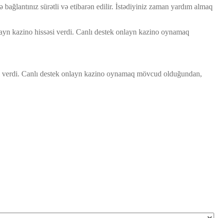
ğlantınız sürətli və etibarən edilir. İstədiyiniz zaman yardım almaq
layn kazino hissəsi verdi. Canlı destek onlayn kazino oynamaq
səsi verdi. Canlı destek onlayn kazino oynamaq mövcud olduğundan,