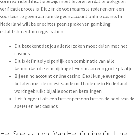
vorm van identificatiebewijs moet leveren en dat er ook geen
verificatieproces is. Dit zijn de voornaamste redenen om een
voorkeur te geven aan om de geen account online casino. In
Nederland will be er echter geen sprake van gambling
establishment no registration.
Dit betekent dat jou allerlei zaken moet delen met het
casinos.
Dit is definitely eigenlijk een combinatie van alle
kenmerken die een bijdrage leveren aan een grote plaatje.
Bij een no account online casino iDeal kun je evengoed
betalen met de meest sande methode die in Nederland
wordt gebruikt bij alle soorten betalingen.
Het fungeert als een tussenpersoon tussen de bank van de
speler en het casinos.
Het Spelaanbod Van Het Online On Line