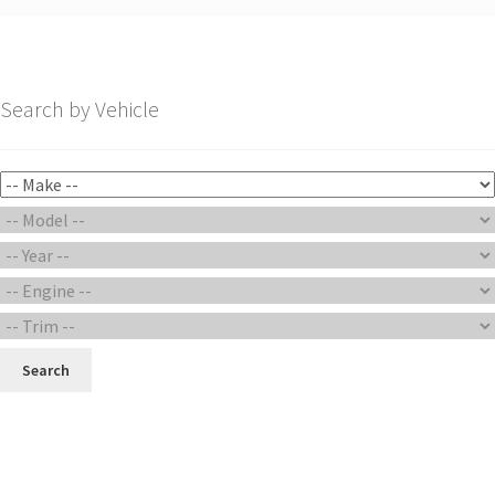
Search by Vehicle
Search