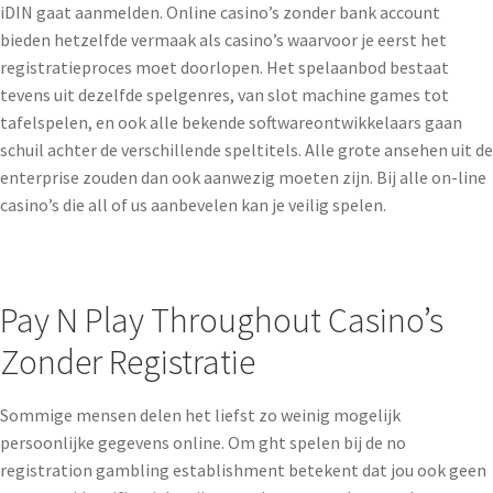
iDIN gaat aanmelden. Online casino’s zonder bank account
bieden hetzelfde vermaak als casino’s waarvoor je eerst het
registratieproces moet doorlopen. Het spelaanbod bestaat
tevens uit dezelfde spelgenres, van slot machine games tot
tafelspelen, en ook alle bekende softwareontwikkelaars gaan
schuil achter de verschillende speltitels. Alle grote ansehen uit de
enterprise zouden dan ook aanwezig moeten zijn. Bij alle on-line
casino’s die all of us aanbevelen kan je veilig spelen.
Pay N Play Throughout Casino’s
Zonder Registratie
Sommige mensen delen het liefst zo weinig mogelijk
persoonlijke gegevens online. Om ght spelen bij de no
registration gambling establishment betekent dat jou ook geen