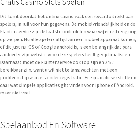
Gratis Casino Slots Spelen
Dit komt doordat het online casino vaak een reward uitreikt aan
spelers, in ruil voor hun gegevens. De mobielvriendelijkheid en de
klantenservice zijn de laatste onderdelen waar wij een streng oog
op werpen. Nu alle spelers altijd van een mobiel apparaat komen,
of dit just nu iOS of Google android is, is een belangrijk dat para
aanbieder zijn website voor deze spelers heeft geoptimaliseerd.
Daarnaast moet de klantenservice ook top zijn en 24/7
bereikbaar zijn, want u wil niet te lang wachten met een
probleem bij casinos zonder registratie. Er zijn an dieser stelle en
daar wat simpele applicaties ght vinden voor i phone of Android,
maar niet veel.
Spelaanbod En Software