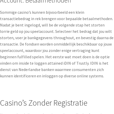
Account: Betaalmethoden
Sommige casino’s kunnen bijvoorbeeld een klein
transactiebedrag in rek brengen voor bepaalde betaalmethoden.
Nadat je bent ingelogd, will be de volgende stap het storten
lorrie geld op jou speelaccount. Selecteer het bedrag dat jou wilt
storten, voer je bankgegevens throughout, en bevestig daarna de
transactie. De fondsen worden onmiddellijk beschikbaar op jouw
speelaccount, waardoor jou zonder enige vertraging kunt
beginnen fulfilled spelen. Het eerste wat moet doen is de optie
vinden om inside te loggen attained iDIN of Trustly. IDIN is het
dienst van Nederlandse banken waarmee consumenten zich
kunnen identificeren en inloggen op diverse online systems.
Casino’s Zonder Registratie