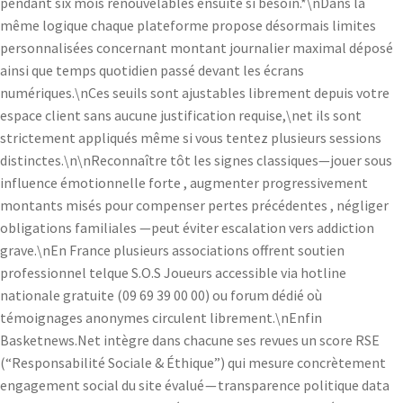
pendant six mois renouvelables ensuite si besoin.*\nDans la
même logique chaque plateforme propose désormais limites
personnalisées concernant montant journalier maximal déposé
ainsi que temps quotidien passé devant les écrans
numériques.\nCes seuils sont ajustables librement depuis votre
espace client sans aucune justification requise,\net ils sont
strictement appliqués même si vous tentez plusieurs sessions
distinctes.\n\nReconnaître tôt les signes classiques—jouer sous
influence émotionnelle forte , augmenter progressivement
montants misés pour compenser pertes précédentes , négliger
obligations familiales —peut éviter escalation vers addiction
grave.\nEn France plusieurs associations offrent soutien
professionnel telque S.O.S Joueurs accessible via hotline
nationale gratuite (09 69 39 00 00) ou forum dédié où
témoignages anonymes circulent librement.\nEnfin
Basketnews.Net intègre dans chacune ses revues un score RSE
(“Responsabilité Sociale & Éthique”) qui mesure concrètement
engagement social du site évalué — transparence politique data