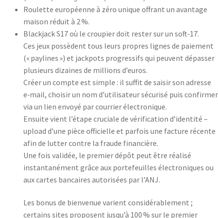
Roulette européenne à zéro unique offrant un avantage
maison réduit à 2 %.
Blackjack S17 où le croupier doit rester sur un soft‑17.
Ces jeux possèdent tous leurs propres lignes de paiement
(« paylines ») et jackpots progressifs qui peuvent dépasser
plusieurs dizaines de millions d’euros.
Créer un compte est simple : il suffit de saisir son adresse
e‑mail, choisir un nom d’utilisateur sécurisé puis confirmer
via un lien envoyé par courrier électronique.
Ensuite vient l’étape cruciale de vérification d’identité –
upload d’une pièce officielle et parfois une facture récente
afin de lutter contre la fraude financière.
Une fois validée, le premier dépôt peut être réalisé
instantanément grâce aux portefeuilles électroniques ou
aux cartes bancaires autorisées par l’ANJ.
Les bonus de bienvenue varient considérablement ;
certains sites proposent jusqu’à 100 % sur le premier