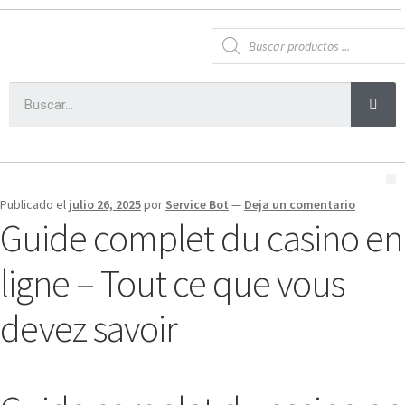
Publicado el
julio 26, 2025
por
Service Bot
—
Deja un comentario
Guide complet du casino en
ligne – Tout ce que vous
devez savoir