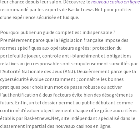
leur chance depuis leur salon. Découvrez le
nouveau casino en ligne
recommandé par les experts de Basketnews.Net pour profiter
d’une expérience sécurisée et ludique.
Pourquoi publier un guide complet est indispensable ?
Premièrement parce que la législation française impose des
normes spécifiques aux opérateurs agréés : protection du
portefeuille joueur, contrôle anti‑blanchiment et obligations
relatives au jeu responsable sont scrupuleusement surveillés par
l’Autorité Nationale des Jeux (ANJ). Deuxièmement parce que la
cybersécurité évolue constamment ; connaître les bonnes
pratiques pour choisir un mot de passe robuste ou activer
l’authentification à deux facteurs évite bien des désagréments
futurs. Enfin, un tel dossier permet au public débutant comme
confirmé d’évaluer objectivement chaque offre grâce aux critères
établis par Basketnews.Net, site indépendant spécialisé dans le
classement impartial des nouveaux casinos en ligne.