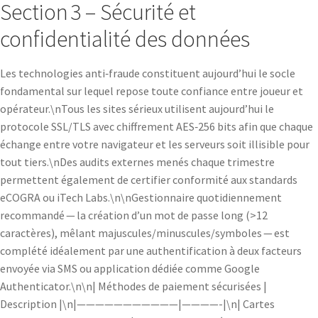
Section 3 – Sécurité et
confidentialité des données
Les technologies anti‑fraude constituent aujourd’hui le socle
fondamental sur lequel repose toute confiance entre joueur et
opérateur.\nTous les sites sérieux utilisent aujourd’hui le
protocole SSL/TLS avec chiffrement AES‑256 bits afin que chaque
échange entre votre navigateur et les serveurs soit illisible pour
tout tiers.\nDes audits externes menés chaque trimestre
permettent également de certifier conformité aux standards
eCOGRA ou iTech Labs.\n\nGestionnaire quotidiennement
recommandé — la création d’un mot de passe long (>12
caractères), mêlant majuscules/minuscules/symboles — est
complété idéalement par une authentification à deux facteurs
envoyée via SMS ou application dédiée comme Google
Authenticator.\n\n| Méthodes de paiement sécurisées |
Description |\n|———————————|————-|\n| Cartes