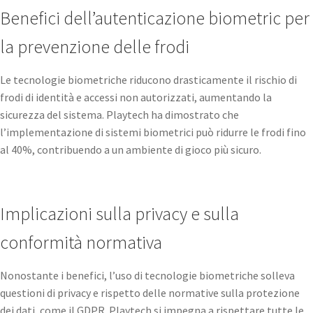
Benefici dell’autenticazione biometric per
la prevenzione delle frodi
Le tecnologie biometriche riducono drasticamente il rischio di
frodi di identità e accessi non autorizzati, aumentando la
sicurezza del sistema. Playtech ha dimostrato che
l’implementazione di sistemi biometrici può ridurre le frodi fino
al 40%, contribuendo a un ambiente di gioco più sicuro.
Implicazioni sulla privacy e sulla
conformità normativa
Nonostante i benefici, l’uso di tecnologie biometriche solleva
questioni di privacy e rispetto delle normative sulla protezione
dei dati, come il GDPR. Playtech si impegna a rispettare tutte le