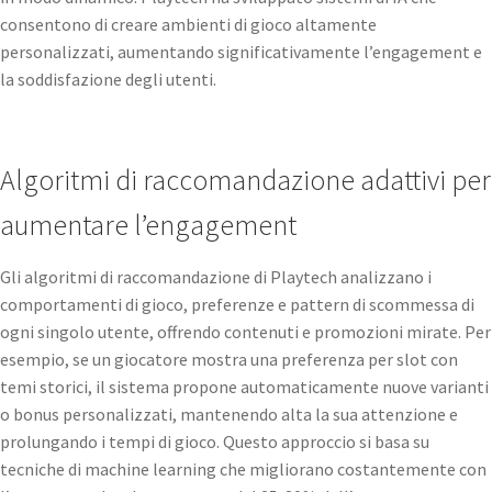
consentono di creare ambienti di gioco altamente
personalizzati, aumentando significativamente l’engagement e
la soddisfazione degli utenti.
Algoritmi di raccomandazione adattivi per
aumentare l’engagement
Gli algoritmi di raccomandazione di Playtech analizzano i
comportamenti di gioco, preferenze e pattern di scommessa di
ogni singolo utente, offrendo contenuti e promozioni mirate. Per
esempio, se un giocatore mostra una preferenza per slot con
temi storici, il sistema propone automaticamente nuove varianti
o bonus personalizzati, mantenendo alta la sua attenzione e
prolungando i tempi di gioco. Questo approccio si basa su
tecniche di machine learning che migliorano costantemente con