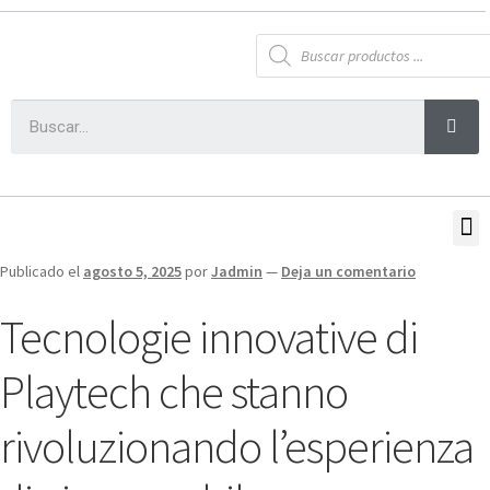
Publicado el
agosto 5, 2025
por
Jadmin
—
Deja un comentario
Tecnologie innovative di
Playtech che stanno
rivoluzionando l’esperienza