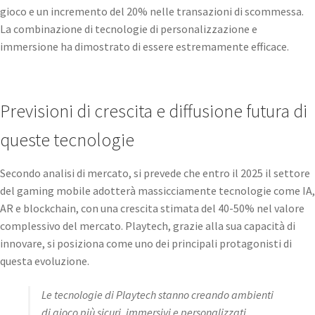
gioco e un incremento del 20% nelle transazioni di scommessa.
La combinazione di tecnologie di personalizzazione e
immersione ha dimostrato di essere estremamente efficace.
Previsioni di crescita e diffusione futura di
queste tecnologie
Secondo analisi di mercato, si prevede che entro il 2025 il settore
del gaming mobile adotterà massicciamente tecnologie come IA,
AR e blockchain, con una crescita stimata del 40-50% nel valore
complessivo del mercato. Playtech, grazie alla sua capacità di
innovare, si posiziona come uno dei principali protagonisti di
questa evoluzione.
Le tecnologie di Playtech stanno creando ambienti
di gioco più sicuri, immersivi e personalizzati,