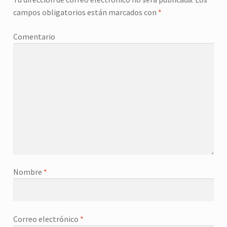
campos obligatorios están marcados con
*
Comentario
Nombre
*
Correo electrónico
*