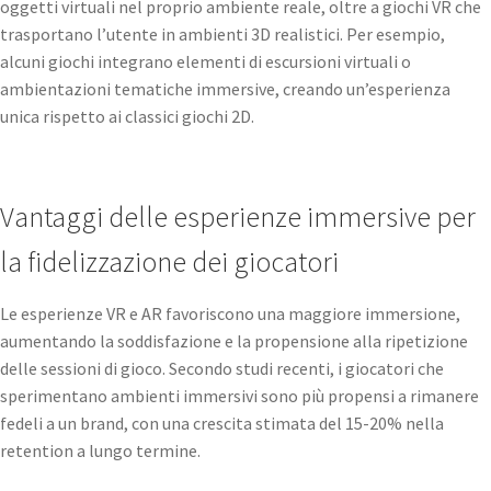
oggetti virtuali nel proprio ambiente reale, oltre a giochi VR che
trasportano l’utente in ambienti 3D realistici. Per esempio,
alcuni giochi integrano elementi di escursioni virtuali o
ambientazioni tematiche immersive, creando un’esperienza
unica rispetto ai classici giochi 2D.
Vantaggi delle esperienze immersive per
la fidelizzazione dei giocatori
Le esperienze VR e AR favoriscono una maggiore immersione,
aumentando la soddisfazione e la propensione alla ripetizione
delle sessioni di gioco. Secondo studi recenti, i giocatori che
sperimentano ambienti immersivi sono più propensi a rimanere
fedeli a un brand, con una crescita stimata del 15-20% nella
retention a lungo termine.