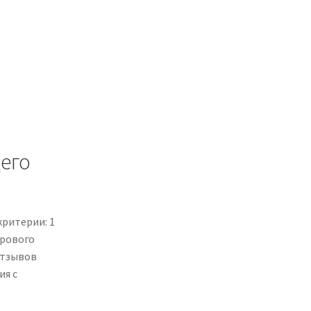
его
ритерии: 1
ирового
отзывов
ия с