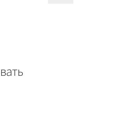
ывать