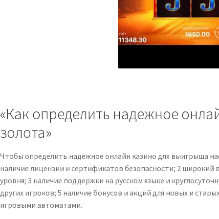
«Как определить надежное онла
золота»
Чтобы определить надежное онлайн казино для выигрыша нас
наличие лицензии и сертификатов безопасности; 2 широкий
уровня; 3 наличие поддержки на русском языке и круглосуточ
других игроков; 5 наличие бонусов и акций для новых и стар
игровыми автоматами.