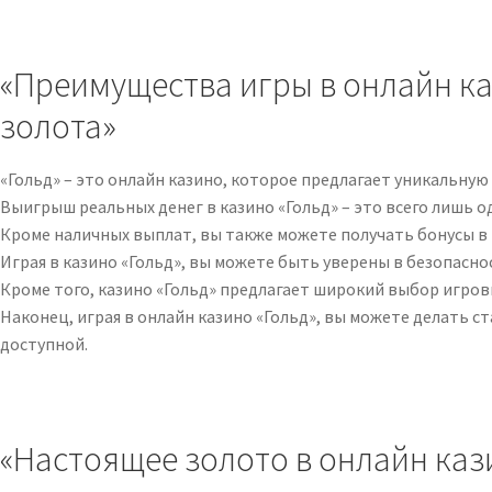
«Преимущества игры в онлайн ка
золота»
«Гольд» – это онлайн казино, которое предлагает уникальну
Выигрыш реальных денег в казино «Гольд» – это всего лишь о
Кроме наличных выплат, вы также можете получать бонусы в 
Играя в казино «Гольд», вы можете быть уверены в безопасно
Кроме того, казино «Гольд» предлагает широкий выбор игров
Наконец, играя в онлайн казино «Гольд», вы можете делать ст
доступной.
«Настоящее золото в онлайн каз