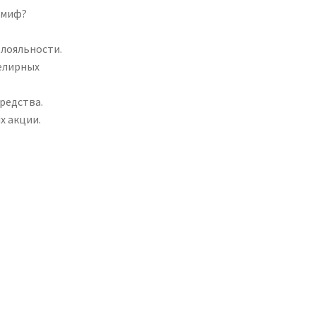
 миф?
 лояльности.
велирных
редства.
х акции.