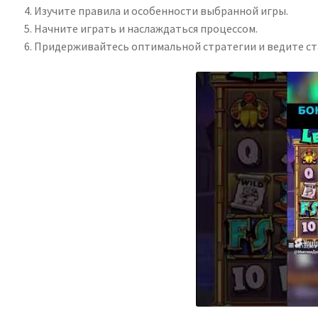
Изучите правила и особенности выбранной игры.
Начните играть и наслаждаться процессом.
Придерживайтесь оптимальной стратегии и ведите ст