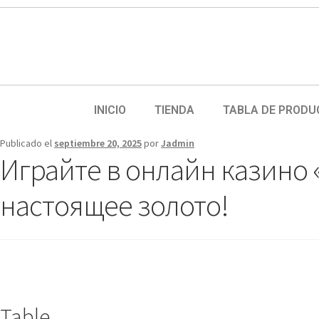
INICIO
TIENDA
TABLA DE PRODU
Publicado el
septiembre 20, 2025
por
Jadmin
Играйте в онлайн казино 
настоящее золото!
Table