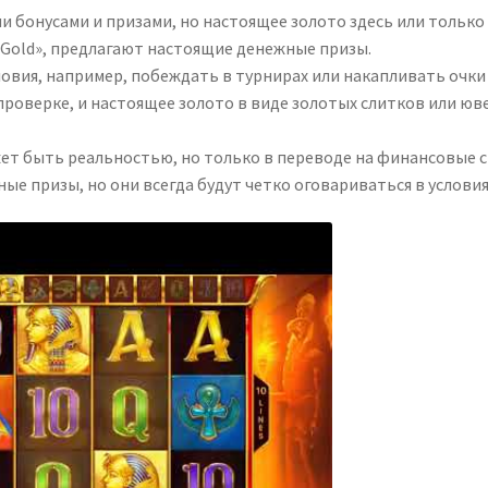
ми бонусами и призами, но настоящее золото здесь или только
 «Gold», предлагают настоящие денежные призы.
овия, например, побеждать в турнирах или накапливать очки
проверке, и настоящее золото в виде золотых слитков или ю
жет быть реальностью, но только в переводе на финансовые с
е призы, но они всегда будут четко оговариваться в условия