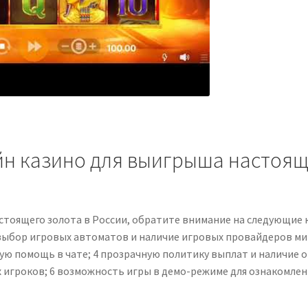
йн казино для выигрыша настоящ
тоящего золота в России, обратите внимание на следующие к
 выбор игровых автоматов и наличие игровых провайдеров м
ную помощь в чате; 4 прозрачную политику выплат и наличие 
ых игроков; 6 возможность игры в демо-режиме для ознакомлен