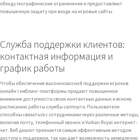
обходу географические ограничения и предоставляют
повышенную защиту при входе на игровые сайты.
Служба поддержки клиентов:
контактная информация и
график работы
Чтобы обеспечения высококлассной поддержки игроков
онлайн гэмблинг-платформы придают повышенное
внимание доступности своих контактных данных и ясному
расписанию работы службы саппорта. Пользователи
способны связаться с сотрудниками через различные методы,
включая почту, телефонный звонок и Vulkan Royal интернет-
чат. Веб диалог признается самым эффективным методом
доступа к поддержки, так как дает возможность немедленно