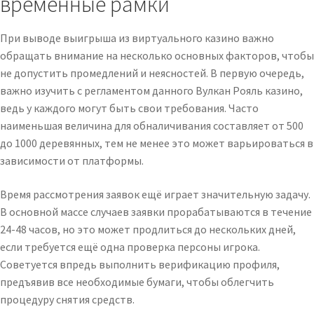
временные рамки
При выводе выигрыша из виртуального казино важно
обращать внимание на несколько основных факторов, чтобы
не допустить промедлений и неясностей. В первую очередь,
важно изучить с регламентом данного Вулкан Рояль казино,
ведь у каждого могут быть свои требования. Часто
наименьшая величина для обналичивания составляет от 500
до 1000 деревянных, тем не менее это может варьироваться в
зависимости от платформы.
Время рассмотрения заявок ещё играет значительную задачу.
В основной массе случаев заявки прорабатываются в течение
24-48 часов, но это может продлиться до нескольких дней,
если требуется ещё одна проверка персоны игрока.
Советуется впредь выполнить верификацию профиля,
предъявив все необходимые бумаги, чтобы облегчить
процедуру снятия средств.