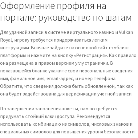
Оформление профиля на
портале: руководство по шагам
Для удачной записи в системе виртуального казино и Vulkan
Royal, игроку требуется придерживаться легким
инструкциям. Вначале зайдите на основной сайт гэмблинг-
платформы и нажмите на кнопку «Регистрация». Как правило
она размещена в правом верхнем углу странички. В
показавшейся бланке укажите свои персональные сведения:
имя, фамильное имя, email-адрес, и номер телефона.
Обратите, что сведения должна быть обновленной, так как
она будет задействована для верификации учетной записи.
По завершении заполнения анкеты, вам потребуется
придумать стойкий ключ доступа. Рекомендуется
использовать комбинацию из символов, числовых знаков и
специальных символов для повышения уровня безопасности.