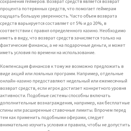
сохранения геймеров. Возврат средств является возврат
процента потерянных средств, что помогает геймерам
ощущать большую уверенность. Часто объем возврата
средств варьируется составляет от 5% и до 20%, в
соответствии с правил определенного казино. Необходимо
иметь в виду, что возврат средств зачисляется только на
фактические финансы, а не на подарочные деньги, и может
иметь условия по времени на использование.
Компенсация финансов к тому же возможно предложить в
виде акций или лояльных программ. Например, отдельные
онлайн-казино предоставляют недельный или ежемесячный
возврат средств, если игрок достигает конкретного уровня
активности. Подобные системы способны включать
дополнительные вознаграждения, например, как бесплатные
спины или расширенные ставочные лимиты. Впрочем перед
тем как применить подобными оферами, следует
внимательно изучить условия и правила, чтобы не допустить