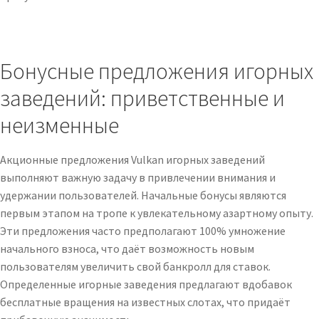
Бонусные предложения игорных
заведений: приветственные и
неизменные
Акционные предложения Vulkan игорных заведений
выполняют важную задачу в привлечении внимания и
удержании пользователей. Начальные бонусы являются
первым этапом на тропе к увлекательному азартному опыту.
Эти предложения часто предполагают 100% умножение
начального взноса, что даёт возможность новым
пользователям увеличить свой банкролл для ставок.
Определенные игорные заведения предлагают вдобавок
бесплатные вращения на известных слотах, что придаёт