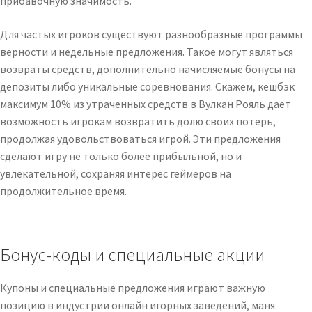
прибавочную значимость.
Для частых игроков существуют разнообразные программы
верности и недельные предложения. Такое могут являться
возвраты средств, дополнительно начисляемые бонусы на
депозиты либо уникальные соревнования. Скажем, кешбэк
максимум 10% из утраченных средств в Вулкан Рояль дает
возможность игрокам возвратить долю своих потерь,
продолжая удовольствоваться игрой. Эти предложения
сделают игру не только более прибыльной, но и
увлекательной, сохраняя интерес геймеров на
продолжительное время.
Бонус-коды и специальные акции
Купоны и специальные предложения играют важную
позицию в индустрии онлайн игорных заведений, маня