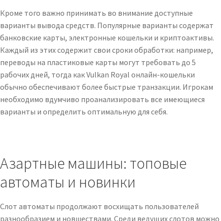
Кроме того важно принимать во внимание доступные
варианты вывода средств. Популярные варианты содержат
банковские карты, электронные кошельки и криптоактивы.
Каждый из этих содержит свои сроки обработки: например,
переводы на пластиковые карты могут требовать до 5
рабочих дней, тогда как Vulkan Royal онлайн-кошельки
обычно обеспечивают более быстрые транзакции. Игрокам
необходимо вдумчиво проанализировать все имеющиеся
варианты и определить оптимальную для себя.
Азартные машины: топовые
автоматы и новинки
Слот автоматы продолжают восхищать пользователей
разнообразием и новшествами. Среди ведущих слотов можно