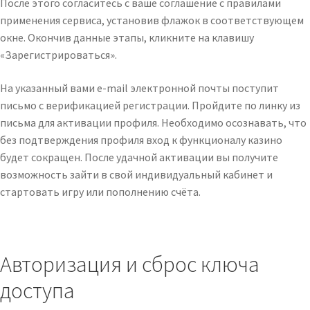
После этого согласитесь с ваше соглашение с правилами
применения сервиса, установив флажок в соответствующем
окне. Окончив данные этапы, кликните на клавишу
«Зарегистрироваться».
На указанный вами e-mail электронной почты поступит
письмо с верификацией регистрации. Пройдите по линку из
письма для активации профиля. Необходимо осознавать, что
без подтверждения профиля вход к функционалу казино
будет сокращен. После удачной активации вы получите
возможность зайти в свой индивидуальный кабинет и
стартовать игру или пополнению счёта.
Авторизация и сброс ключа
доступа