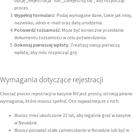
opcję „Rejestracja” lub „Zarejestruj się”, aby rozpocząć
proces.
Wypełnij formularz:
Podaj wymagane dane, takie jak imię,
nazwisko, adres e-mail oraz datę urodzenia.
Potwierdź tożsamość:
Może być konieczne przesłanie
dokumentu tożsamości w celu potwierdzenia.
Dokonaj pierwszej wpłaty:
Zrealizuj swoją pierwszą
wpłatę, aby móc rozpocząć grę.
Wymagania dotyczące rejestracji
Chociaż proces rejestracji w kasynie NV jest prosty, istnieją pewne
wymagania, które musisz spełnić. Oto najważniejsze z nich:
Musisz mieć ukończone 21 lat, aby legalnie grać w kasynie
w Nevadzie.
Musisz posiadać stałe zamieszkanie w Nevadzie lub być w