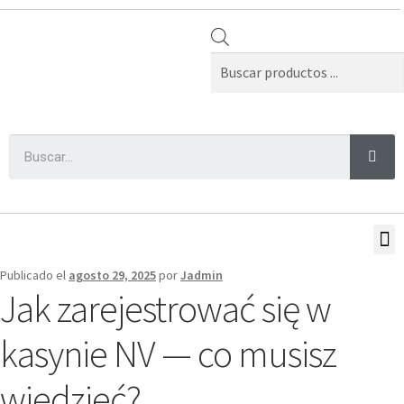
Publicado el
agosto 29, 2025
por
Jadmin
Jak zarejestrować się w
kasynie NV — co musisz
wiedzieć?