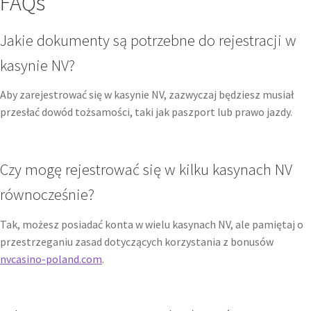
FAQs
Jakie dokumenty są potrzebne do rejestracji w
kasynie NV?
Aby zarejestrować się w kasynie NV, zazwyczaj będziesz musiał
przesłać dowód tożsamości, taki jak paszport lub prawo jazdy.
Czy mogę rejestrować się w kilku kasynach NV
równocześnie?
Tak, możesz posiadać konta w wielu kasynach NV, ale pamiętaj o
przestrzeganiu zasad dotyczących korzystania z bonusów
nvcasino-poland.com
.