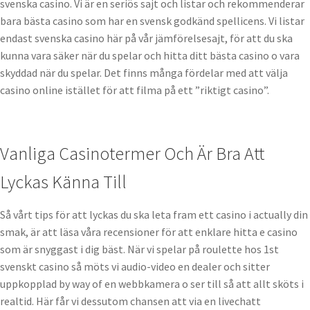
svenska casino. Vi är en seriös sajt och listar och rekommenderar
bara bästa casino som har en svensk godkänd spellicens. Vi listar
endast svenska casino här på vår jämförelsesajt, för att du ska
kunna vara säker när du spelar och hitta ditt bästa casino o vara
skyddad när du spelar. Det finns många fördelar med att välja
casino online istället för att filma på ett ”riktigt casino”.
Vanliga Casinotermer Och Är Bra Att
Lyckas Känna Till
Så vårt tips för att lyckas du ska leta fram ett casino i actually din
smak, är att läsa våra recensioner för att enklare hitta e casino
som är snyggast i dig bäst. När vi spelar på roulette hos 1st
svenskt casino så möts vi audio-video en dealer och sitter
uppkopplad by way of en webbkamera o ser till så att allt sköts i
realtid. Här får vi dessutom chansen att via en livechatt