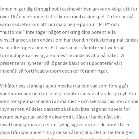
Innan ni ger dig throughout i casinovärlden är» «de viktigt att i är
över 16 år och känner till riskerna med casinospel. Du bör också
vara medveten om att normala begrepp som “RTP” och
“husfördel” inte säger något omkring dina potentiella
vinstchanser, utan endast om hur stor din förlustmarginal väntas
se ut efter operationen. Ett svar är att vår internet web sajt
förmodligen är living area mest levande av alla på nätet. Vi
presenterar nyheter på löpande basis och uppdaterar vårt
innehåll så fortification som det sker förändringar.
Vi håller oss ständigt ajour mediterranean vad som försiggår i
spelbranschen och förser dig mediterranean alla viktiga nyheter
som rör spelmarknaden i allmänhet – och svenska casinon online
i synnerhet. Alldeles oavsett så ska du inte någonsin spela för
dyrare pengar än vad din ekonomi tillåter. Har du nått din
insättningsgräns är det en tydlig signal om att du borde ta en
paus från spelandet tills gränsen återställs. Det är heller ingen