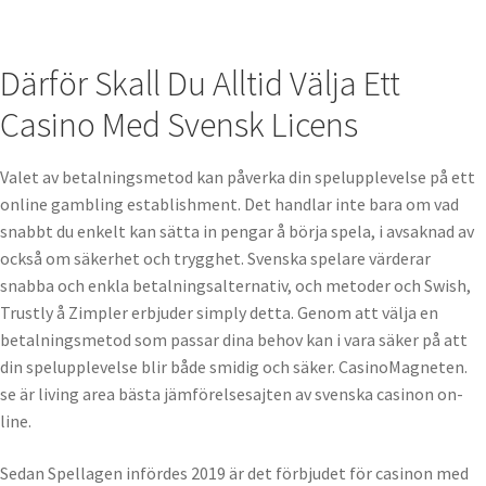
Därför Skall Du Alltid Välja Ett
Casino Med Svensk Licens
Valet av betalningsmetod kan påverka din spelupplevelse på ett
online gambling establishment. Det handlar inte bara om vad
snabbt du enkelt kan sätta in pengar å börja spela, i avsaknad av
också om säkerhet och trygghet. Svenska spelare värderar
snabba och enkla betalningsalternativ, och metoder och Swish,
Trustly å Zimpler erbjuder simply detta. Genom att välja en
betalningsmetod som passar dina behov kan i vara säker på att
din spelupplevelse blir både smidig och säker. CasinoMagneten.
se är living area bästa jämförelsesajten av svenska casinon on-
line.
Sedan Spellagen infördes 2019 är det förbjudet för casinon med