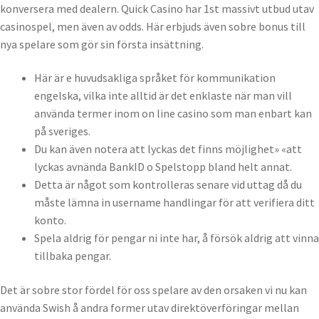
konversera med dealern. Quick Casino har 1st massivt utbud utav
casinospel, men även av odds. Här erbjuds även sobre bonus till
nya spelare som gör sin första insättning.
Här är e huvudsakliga språket för kommunikation
engelska, vilka inte alltid är det enklaste när man vill
använda termer inom on line casino som man enbart kan
på sveriges.
Du kan även notera att lyckas det finns möjlighet» «att
lyckas avnända BankID o Spelstopp bland helt annat.
Detta är något som kontrolleras senare vid uttag då du
måste lämna in username handlingar för att verifiera ditt
konto.
Spela aldrig för pengar ni inte har, å försök aldrig att vinna
tillbaka pengar.
Det är sobre stor fördel för oss spelare av den orsaken vi nu kan
använda Swish å andra former utav direktöverföringar mellan