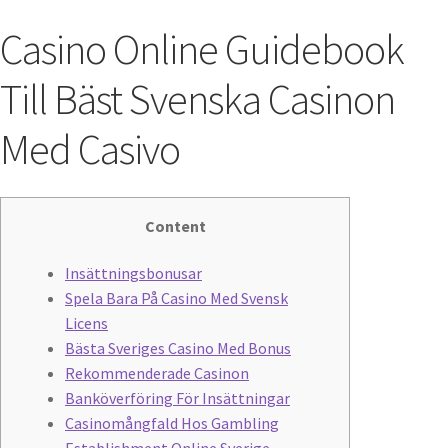
Casino Online Guidebook
Till Bäst Svenska Casinon
Med Casivo
Content
Insättningsbonusar
Spela Bara På Casino Med Svensk
Licens
Bästa Sveriges Casino Med Bonus
Rekommenderade Casinon
Banköverföring För Insättningar
Casinomångfald Hos Gambling