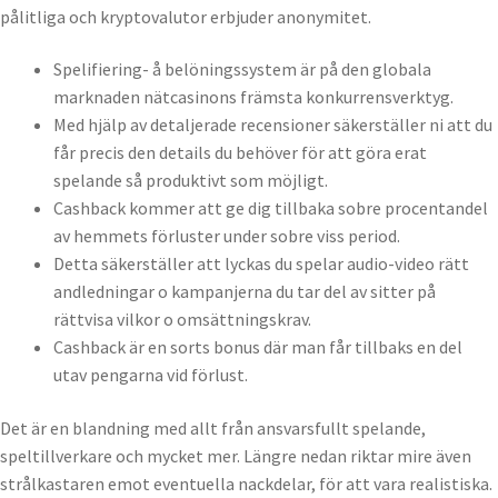
pålitliga och kryptovalutor erbjuder anonymitet.
Spelifiering- å belöningssystem är på den globala
marknaden nätcasinons främsta konkurrensverktyg.
Med hjälp av detaljerade recensioner säkerställer ni att du
får precis den details du behöver för att göra erat
spelande så produktivt som möjligt.
Cashback kommer att ge dig tillbaka sobre procentandel
av hemmets förluster under sobre viss period.
Detta säkerställer att lyckas du spelar audio-video rätt
andledningar o kampanjerna du tar del av sitter på
rättvisa vilkor o omsättningskrav.
Cashback är en sorts bonus där man får tillbaks en del
utav pengarna vid förlust.
Det är en blandning med allt från ansvarsfullt spelande,
speltillverkare och mycket mer. Längre nedan riktar mire även
strålkastaren emot eventuella nackdelar, för att vara realistiska.