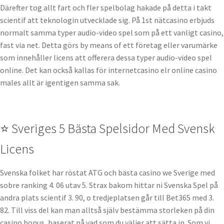
Därefter tog allt fart och fler spelbolag hakade på detta i takt
scientif att teknologin utvecklade sig. På 1st nätcasino erbjuds
normalt samma typer audio-video spel som på ett vanligt casino,
fast via net. Detta görs by means of ett företag eller varumärke
som innehåller licens att offerera dessa typer audio-video spel
online. Det kan också kallas för internetcasino elr online casino
males allt är igentigen samma sak.
⭐️ Sveriges 5 Bästa Spelsidor Med Svensk
Licens
Svenska folket har röstat ATG och bästa casino we Sverige med
sobre ranking 4. 06 utav 5. Strax bakom hittar ni Svenska Spel på
andra plats scientif 3. 90, o tredjeplatsen går till Bet365 med 3.
82. Till viss del kan man alltså själv bestämma storleken på din
casino bonus, baserat på vad som du väljer att sätta in. Som vi