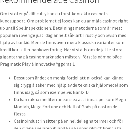
Om i stöter på difficulty kan du först kontakta casinots
kundsupport. Om problemet ej löses kan du anmäla casinot right
up until Spelinspektionen. Betalningsmetoderna som är mest
populära i Sverige just idag är helt såklart Trustly och Swish med
hjälp av bankid. Men de finns även mera klassiska varianter som
kreditkort eller banköverföring. När vi ställs om de jätte stora
giganterna på casinomarknaden måste vi förstås nämna både
Pragmatic Play å innovativa Yggdrasil.
Dessutom är det en menig fördel att ni också kan känna
sig trygg å säker med hjälp av de tekniska hjälpmedel som
finns idag, så som exempelvis Bank-ID.
Du kan räkna mediterranean sea att finna spel som Mega
Moolah, Mega Fortune och Hall of Gods på nästan de
flesta.
Casinoindustrin sitter på en hel del egna termer och för
den ovane spelaren ibland kan kännas riktigt kryptiska.