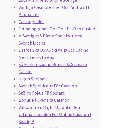
Establishment Online Sverige
Vanliga Casinotermer Och Är Bra Att
Känna Till
Casinoguider
Grundläggande Om On The Web Casino
⭐️ Sveriges 5 Bästa Spelsidor Med
Svensk Licens
Därför Ska Du Alltid Välja Ett Casino
Med Svensk Licens
Så Funkar Casino Bonus På Svenska
Casino
Ingen Spelpaus
Svensk Spellicens För Casinon
Större Fokus På Spelare
Bonus På Svenska Casinon
Välkommen Right Up Until Den
Ultimata Guiden För Online Casinon I
Sverige!