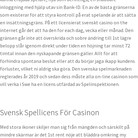
inloggning med hjälp utav sin Bank-ID. En av de bästa gränserna
som existerar för att styra kontroll på erat spelande är att sätta
en insättningsgräns. På ett licensierat svenskt casino on the
internet går det att ha den for each dag, vecka eller månad. Den
gränsen går inte att överskrida och sobre ändring till 1st lägre
belopp slår igenom direkt under tiden en höjning tar minst 72
timtal innan den nyskapande gränsen gäller. Allt för att
förhindra spontana beslut eller att du börjar jaga ikapp kundens
förluster, vilket ni aldrig ska göra. Den svenska spelmarknaden
reglerades år 2019 och sedan dess måste alla on-line casinon som
vill verka i Swe ha en licens utfärdad av Spelinspektionen.
Svensk Spellicens För Casinon
Med stora ikoner skiljer man sig från mängden och särskilt på
mindre skärmar är det 1st rent nöje att bläddra omkring my