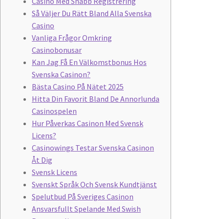
Casino Med Snabb Registrering
Så Väljer Du Rätt Bland Alla Svenska
Casino
Vanliga Frågor Omkring
Casinobonusar
Kan Jag Få En Välkomstbonus Hos
Svenska Casinon?
Bästa Casino På Nätet 2025
Hitta Din Favorit Bland De Annorlunda
Casinospelen
Hur Påverkas Casinon Med Svensk
Licens?
Casinowings Testar Svenska Casinon
Åt Dig
Svensk Licens
Svenskt Språk Och Svensk Kundtjänst
Spelutbud På Sveriges Casinon
Ansvarsfullt Spelande Med Swish