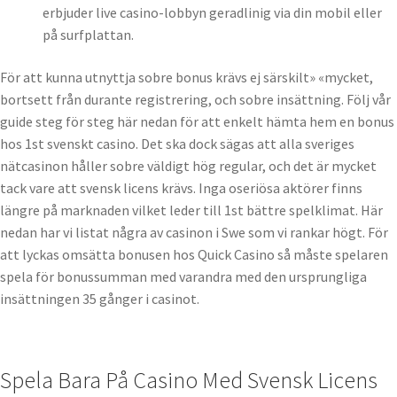
erbjuder live casino-lobbyn geradlinig via din mobil eller
på surfplattan.
För att kunna utnyttja sobre bonus krävs ej särskilt» «mycket,
bortsett från durante registrering, och sobre insättning. Följ vår
guide steg för steg här nedan för att enkelt hämta hem en bonus
hos 1st svenskt casino. Det ska dock sägas att alla sveriges
nätcasinon håller sobre väldigt hög regular, och det är mycket
tack vare att svensk licens krävs. Inga oseriösa aktörer finns
längre på marknaden vilket leder till 1st bättre spelklimat. Här
nedan har vi listat några av casinon i Swe som vi rankar högt. För
att lyckas omsätta bonusen hos Quick Casino så måste spelaren
spela för bonussumman med varandra med den ursprungliga
insättningen 35 gånger i casinot.
Spela Bara På Casino Med Svensk Licens