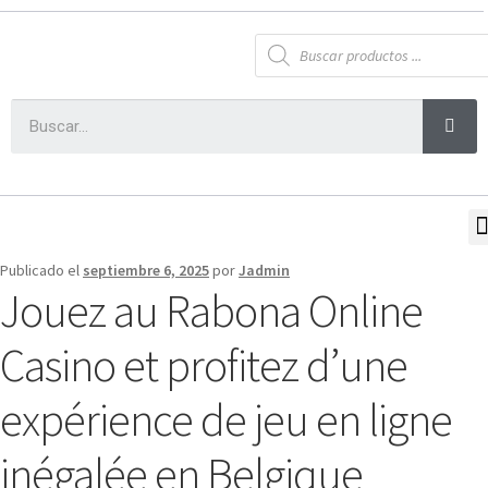
Publicado el
septiembre 6, 2025
por
Jadmin
Jouez au Rabona Online
Casino et profitez d’une
expérience de jeu en ligne
inégalée en Belgique