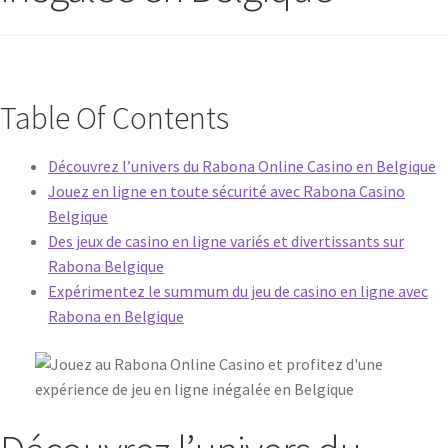
Table Of Contents
Découvrez l’univers du Rabona Online Casino en Belgique
Jouez en ligne en toute sécurité avec Rabona Casino
Belgique
Des jeux de casino en ligne variés et divertissants sur
Rabona Belgique
Expérimentez le summum du jeu de casino en ligne avec
Rabona en Belgique