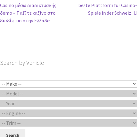
Casino μέσω διαδικτυακής
beste Plattform für Casino-
δémo – Παίξτε καζίνο στο
Spiele in der Schweiz
διαδίκτυο στην Ελλάδα
Search by Vehicle
Search