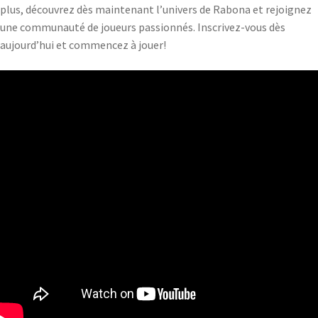
plus, découvrez dès maintenant l’univers de Rabona et rejoignez
une communauté de joueurs passionnés. Inscrivez-vous dès
aujourd’hui et commencez à jouer!