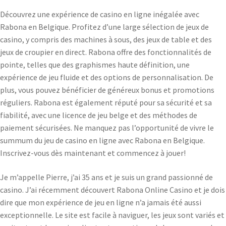
Découvrez une expérience de casino en ligne inégalée avec
Rabona en Belgique. Profitez d’une large sélection de jeux de
casino, y compris des machines à sous, des jeux de table et des
jeux de croupier en direct. Rabona offre des fonctionnalités de
pointe, telles que des graphismes haute définition, une
expérience de jeu fluide et des options de personnalisation. De
plus, vous pouvez bénéficier de généreux bonus et promotions
réguliers. Rabona est également réputé pour sa sécurité et sa
fiabilité, avec une licence de jeu belge et des méthodes de
paiement sécurisées. Ne manquez pas l’opportunité de vivre le
summum du jeu de casino en ligne avec Rabona en Belgique.
Inscrivez-vous dès maintenant et commencez à jouer!
Je m’appelle Pierre, j’ai 35 ans et je suis un grand passionné de
casino. J’ai récemment découvert Rabona Online Casino et je dois
dire que mon expérience de jeu en ligne n’a jamais été aussi
exceptionnelle. Le site est facile à naviguer, les jeux sont variés et