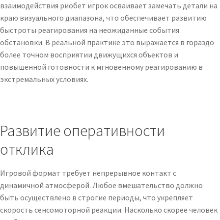
взаимодействия риобет игрок осваивает замечать детали на
краю визуального диапазона, что обеспечивает развитию
быстроты реагирования на неожиданные события
обстановки. В реальной практике это выражается в гораздо
более точном восприятии движущихся объектов и
повышенной готовности к мгновенному реагированию в
экстремальных условиях.
Развитие оперативности
отклика
Игровой формат требует непрерывное контакт с
динамичной атмосферой. Любое вмешательство должно
быть осуществлено в строгие периоды, что укрепляет
скорость сенсомоторной реакции. Насколько скорее человек