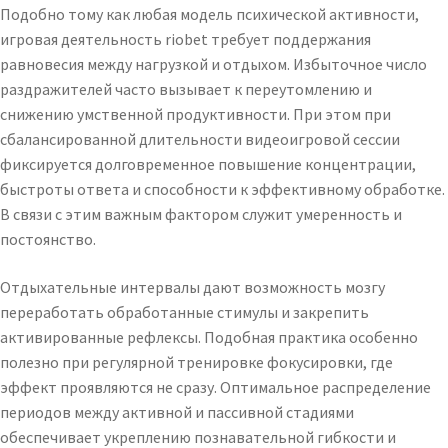
Подобно тому как любая модель психической активности,
игровая деятельность riobet требует поддержания
равновесия между нагрузкой и отдыхом. Избыточное число
раздражителей часто вызывает к переутомлению и
снижению умственной продуктивности. При этом при
сбалансированной длительности видеоигровой сессии
фиксируется долговременное повышение концентрации,
быстроты ответа и способности к эффективному обработке.
В связи с этим важным фактором служит умеренность и
постоянство.
Отдыхательные интервалы дают возможность мозгу
переработать обработанные стимулы и закрепить
активированные рефлексы. Подобная практика особенно
полезно при регулярной тренировке фокусировки, где
эффект проявляются не сразу. Оптимальное распределение
периодов между активной и пассивной стадиями
обеспечивает укреплению познавательной гибкости и