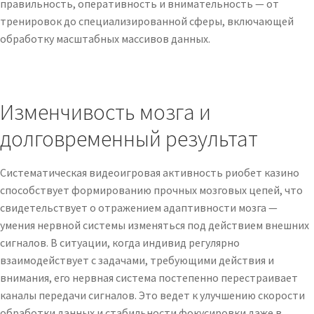
правильность, оперативность и внимательность — от
тренировок до специализированной сферы, включающей
обработку масштабных массивов данных.
Изменчивость мозга и
долговременный результат
Систематическая видеоигровая активность риобет казино
способствует формированию прочных мозговых цепей, что
свидетельствует о отражением адаптивности мозга —
умения нервной системы изменяться под действием внешних
сигналов. В ситуации, когда индивид регулярно
взаимодействует с задачами, требующими действия и
внимания, его нервная система постепенно перестраивает
каналы передачи сигналов. Это ведет к улучшению скорости
обработки данных и стабильности фокусировки даже в