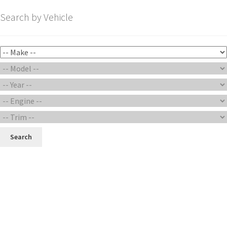
Search by Vehicle
Search