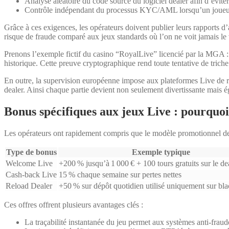
Analyse aléatoire du code source du logiciel dealer afin d’évite
Contrôle indépendant du processus KYC/AML lorsqu’un joueur
Grâce à ces exigences, les opérateurs doivent publier leurs rapports d’au
risque de fraude comparé aux jeux standards où l’on ne voit jamais le v
Prenons l’exemple fictif du casino “RoyalLive” licencié par la MGA 
historique. Cette preuve cryptographique rend toute tentative de trich
En outre, la supervision européenne impose aux plateformes Live de resp
dealer. Ainsi chaque partie devient non seulement divertissante mais 
Bonus spécifiques aux jeux Live : pourquoi
Les opérateurs ont rapidement compris que le modèle promotionnel de
Type de bonus
Exemple typique
Welcome Live
+200 % jusqu’à 1 000 € + 100 tours gratuits sur le de
Cash‑back Live
15 % chaque semaine sur pertes nettes
Reload Dealer
+50 % sur dépôt quotidien utilisé uniquement sur bla
Ces offres offrent plusieurs avantages clés :
La traçabilité instantanée du jeu permet aux systèmes anti‑fra