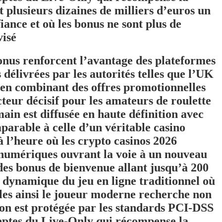
nt plusieurs dizaines de milliers d’euros un
ance et où les bonus ne sont plus de
visé
bonus renforcent l’avantage des plateformes
 délivrées par les autorités telles que l’UK
n combinant des offres promotionnelles
cteur décisif pour les amateurs de roulette
ain est diffusée en haute définition avec
parable à celle d’un véritable casino
 l’heure où les crypto casinos 2026
s numériques ouvrant la voie à un nouveau
s bonus de bienvenue allant jusqu’à 200
a dynamique du jeu en ligne traditionnel où
elles ainsi le joueur moderne recherche non
tion est protégée par les standards PCI‑DSS
eptes du Live‑Only qui récompense la