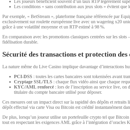
Les joueurs bénéficient souvent d’un taux RTP légèrement supé
Les conditions « sans contribution aux jeux slots » évitent que 
Par exemple, « BetStream », plateforme française référencée par Equi
exclusivement sur roulette européenne live avec un wagering x20 uniq
grâce à une volatilité moyenne et un RTP estimé à 98 %.
En comparaison avec les promotions classiques centrées sur les slots – 
fidélisation durable.
Sécurité des transactions et protection des
La nature même du Live Casino implique davantage d’interactions hum
PCI‑DSS
: toutes les cartes bancaires sont tokenisées avant tr
Cryptage SSL/TLS
: chaque flux vidéo ainsi que chaque req
KYC/AML renforcé
: lors de l’inscription au service live, 
titulaire du compte bancaire utilisé pour déposer.
Ces mesures ont un impact direct sur la rapidité des dépôts et retrait
dépôt effectué via carte Visa ou Bitcoin est crédité instantanément dan
De plus, lorsqu’un joueur utilise un portefeuille crypto tel que Bitcoin
tout en respectant les exigences AML grâce à l’intégration d’oracles K