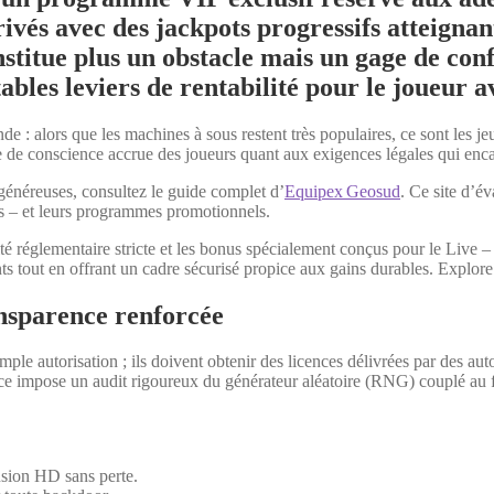
privés avec des jackpots progressifs atteigna
titue plus un obstacle mais un gage de confi
ables leviers de rentabilité pour le joueur a
: alors que les machines à sous restent très populaires, ce sont les jeux
 de conscience accrue des joueurs quant aux exigences légales qui encad
s généreuses, consultez le guide complet d’
Equipex Geosud
. Ce site d’é
os – et leurs programmes promotionnels.
té réglementaire stricte et les bonus spécialement conçus pour le Live 
s tout en offrant un cadre sécurisé propice aux gains durables. Explor
ansparence renforcée
imple autorisation ; ils doivent obtenir des licences délivrées par des
pose un audit rigoureux du générateur aléatoire (RNG) couplé au flux
usion HD sans perte.