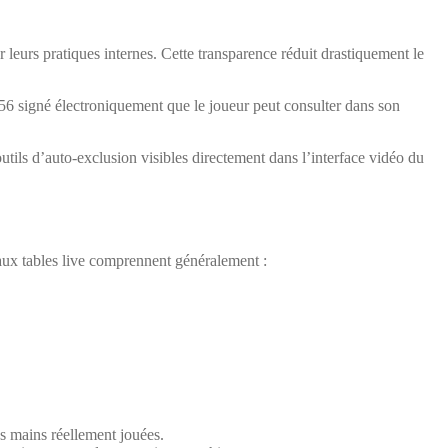
ur leurs pratiques internes. Cette transparence réduit drastiquement le
6 signé électroniquement que le joueur peut consulter dans son
utils d’auto‑exclusion visibles directement dans l’interface vidéo du
aux tables live comprennent généralement :
s mains réellement jouées.