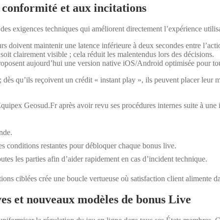
 conformité et aux incitations
es exigences techniques qui améliorent directement l’expérience utilisa
oivent maintenir une latence inférieure à deux secondes entre l’action
soit clairement visible ; cela réduit les malentendus lors des décisions.
roposent aujourd’hui une version native iOS/Android optimisée pour touc
n ; dès qu’ils reçoivent un crédit « instant play », ils peuvent placer le
ar Equipex Geosud.Fr après avoir revu ses procédures internes suite à 
nde.
les conditions restantes pour débloquer chaque bonus live.
utes les parties afin d’aider rapidement en cas d’incident technique.
ions ciblées crée une boucle vertueuse où satisfaction client alimente d
tives et nouveaux modèles de bonus Live