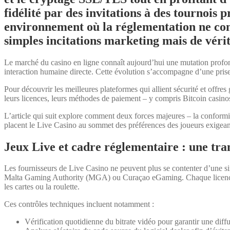
fidélité par des invitations à des tournois 
environnement où la réglementation ne cons
simples incitations marketing mais de vérit
Le marché du casino en ligne connaît aujourd’hui une mutation profonde 
interaction humaine directe. Cette évolution s’accompagne d’une prise
Pour découvrir les meilleures plateformes qui allient sécurité et offre
leurs licences, leurs méthodes de paiement – y compris Bitcoin casin
L’article qui suit explore comment deux forces majeures – la conformi
placent le Live Casino au sommet des préférences des joueurs exigeant
Jeux Live et cadre réglementaire : une tr
Les fournisseurs de Live Casino ne peuvent plus se contenter d’une s
Malta Gaming Authority (MGA) ou Curaçao eGaming. Chaque licence im
les cartes ou la roulette.
Ces contrôles techniques incluent notamment :
Vérification quotidienne du bitrate vidéo pour garantir une diff