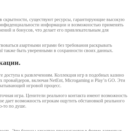
я в скрытности, существуют ресурсы, гарантирующие высокую
й конфиденциальности информации и возможностью применять
ений и бонусов, что делает его привлекательным для
воваться азартными играми без требования раскрывать
al также быть уверенными в сохранности своих данных.
кации.
е доступа к развлечениям. Коллекция игр в подобных казино
 провайдеров, включая NetEnt, Microgaming и Play’n GO. Эти
ватывающий игровой процесс.
арточная игра. Ценители реального контакта имеют возможность
нное дает возможность игрокам ощутить обстановкой реального
о-то по душе.
ность. Эти бонусы зачастую предлагаются в форме дармовых