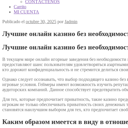
CONTÁCTENOS
Carrito
MI CUENTA
Publicado el
octubre 30, 2025
por
Jadmin
Лучшие онлайн казино без необходимо
Лучшие онлайн казино без необходимо
В текущем мире онлайн игорные заведения без необходимости
предоставляют шанс пользователям удовлетворяться азартными
кто дорожит конфиденциальность и не стремится делиться сво
Однако следует осознавать, что выбор подходящего казино без
игровые условия. Геймеры имеют возможность изучить репута
аудиторских компаний. Данное способствует предотвратить об
Для тех, которые предпочитает приватность, такие казино пр
игрокам не только обеспечивать приватность своих денежных т
становятся наилучшим выбором для тех, кто предпочитает своб
Каким образом имеется в виду в отнош