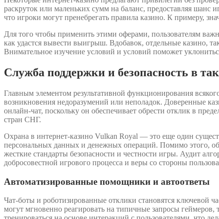
раскруток или маленьких сумм на баланс, предоставляя шанс и
что игроки могут пренебрегать правила казино. К примеру, зн
Для того чтобы применить этими оферами, пользователям важно
как удастся вывести выигрыш. Вдобавок, отдельные казино, т
Внимательное изучение условий и условий поможет уклонитьс
Служба поддержки и безопасность в та
Главным элементом результативной функционирования всякого 
возникновения недоразумений или неполадок. Доверенные казин
онлайн-чат, поскольку он обеспечивает обрести отклик в пред
стран СНГ.
Охрана в интернет-казино Vulkan Royal — это еще один суще
персональных данных и денежных операций. Помимо этого, обл
жесткие стандарты безопасности и честности игры. Аудит ал
добросовестной игрового процесса и веры со стороны пользова
Автоматизированные помощники и автоответы
Чат-боты и роботизированные отклики становятся ключевой ч
могут мгновенно реагировать на типичные запросы геймеров, т
тренироваться на основе интеракций с пользователями, что д