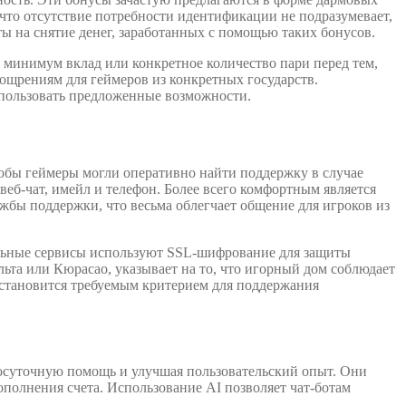
 что отсутствие потребности идентификации не подразумевает,
ы на снятие денег, заработанных с помощью таких бонусов.
 минимум вклад или конкретное количество пари перед тем,
оощрениям для геймеров из конкретных государств.
пользовать предложенные возможности.
обы геймеры могли оперативно найти поддержку в случае
веб-чат, имейл и телефон. Более всего комфортным является
ужбы поддержки, что весьма облегчает общение для игроков из
альные сервисы используют SSL-шифрование для защиты
ьта или Кюрасао, указывает на то, что игорный дом соблюдает
 становится требуемым критерием для поддержания
лосуточную помощь и улучшая пользовательский опыт. Они
полнения счета. Использование AI позволяет чат-ботам