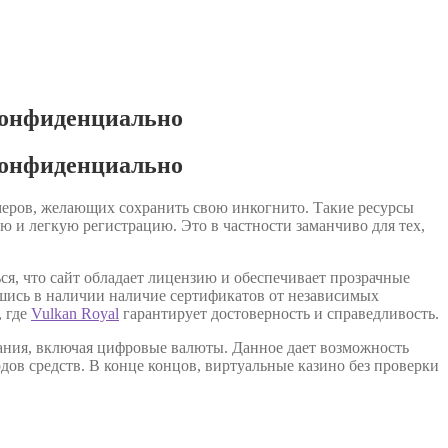
конфиденциально
конфиденциально
меров, желающих сохранить свою инкогнито. Такие ресурсы
 и легкую регистрацию. Это в частности заманчиво для тех,
ся, что сайт обладает лицензию и обеспечивает прозрачные
шись в наличии наличие сертификатов от независимых
, где
Vulkan Royal
гарантирует достоверность и справедливость.
вания, включая цифровые валюты. Данное дает возможность
дов средств. В конце концов, виртуальные казино без проверки