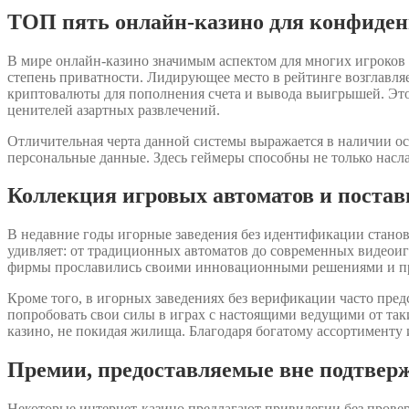
ТОП пять онлайн-казино для конфиден
В мире онлайн-казино значимым аспектом для многих игроков 
степень приватности. Лидирующее место в рейтинге возглавля
криптовалюты для пополнения счета и вывода выигрышей. Это 
ценителей азартных развлечений.
Отличительная черта данной системы выражается в наличии ос
персональные данные. Здесь геймеры способны не только насла
Коллекция игровых автоматов и постав
В недавние годы игорные заведения без идентификации становя
удивляет: от традиционных автоматов до современных видеоигр
фирмы прославились своими инновационными решениями и пре
Кроме того, в игорных заведениях без верификации часто пред
попробовать свои силы в играх с настоящими ведущими от таки
казино, не покидая жилища. Благодаря богатому ассортименту
Премии, предоставляемые вне подтвер
Некоторые интернет-казино предлагают привилегии без провер