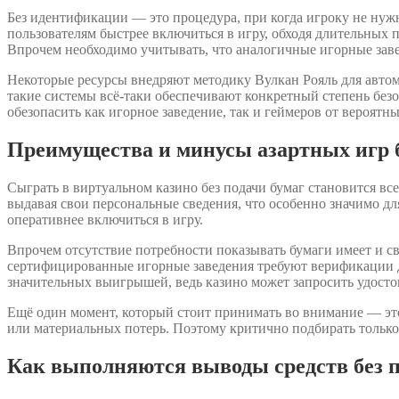
Без идентификации — это процедура, при когда игроку не нуж
пользователям быстрее включиться в игру, обходя длительных 
Впрочем необходимо учитывать, что аналогичные игорные заве
Некоторые ресурсы внедряют методику Вулкан Рояль для автома
такие системы всё-таки обеспечивают конкретный степень безоп
обезопасить как игорное заведение, так и геймеров от вероятны
Преимущества и минусы азартных игр б
Сыграть в виртуальном казино без подачи бумаг становится вс
выдавая свои персональные сведения, что особенно значимо д
оперативнее включиться в игру.
Впрочем отсутствие потребности показывать бумаги имеет и с
сертифицированные игорные заведения требуют верификации дл
значительных выигрышей, ведь казино может запросить удостов
Ещё один момент, который стоит принимать во внимание — это
или материальных потерь. Поэтому критично подбирать только
Как выполняются выводы средств без