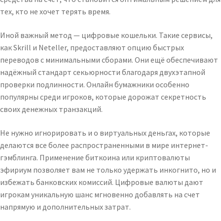
тех, кто не хочет терять время.
Иной важный метод — цифровые кошельки. Такие сервисы,
как Skrill и Neteller, предоставляют опцию быстрых
переводов с минимальными сборами. Они ещё обеспечивают
надёжный стандарт секьюрности благодаря двухэтапной
проверки подлинности. Онлайн бумажники особенно
популярны среди игроков, которые дорожат секретность
своих денежных транзакций.
Не нужно игнорировать и о виртуальных деньгах, которые
делаются все более распространенными в мире интернет-
гэмблинга. Применение биткоина или криптовалюты
эфириум позволяет вам не только удержать инкогнито, но и
избежать банковских комиссий. Цифровые валюты дают
игрокам уникальную шанс мгновенно добавлять на счет
напрямую и дополнительных затрат.