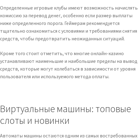
Определенные игровые клубы имеют возможность начислять
комиссию за перевод денег, особенно если размер выплаты
ниже определенного порога. Геймерам рекомендуется
тщательно ознакомиться с условиями и требованиями снятия
средств, чтобы предотвратить неожиданных ситуаций.
Кроме того стоит отметить, что многие онлайн-казино
устанавливают наименьшие и наибольшие пределы на вывод
средств, которые могут колебаться в зависимости от уровня
пользователя или используемого метода оплаты.
Виртуальные машины: топовые
слоты и новинки
Автоматы машины остаются одним из самых востребованных