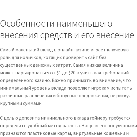
Особенности наименьшего
внесения средств и его внесение
Самый маленький вклад в онлайн казино играет ключевую
роль для новичков, хотящих проверить сайт без
существенных денежных затрат. Самая низкая величина
может варьироваться от $1 до $20 в учитывая требований
определенного казино. Важно принимать во внимание, что
минимальный уровень вклада позволяет игрокам испытать
различные развлечения и бонусные предложения, не рискуя
крупными суммами.
С целью депозита минимального вклада геймеру требуется
определить удобный метод расчета. Чаще всего популярными
признаются пластиковые карты, виртуальные кошельки и