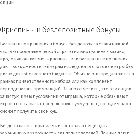
опции.
Фриспины и бездепозитные бонусы
Бесплатные вращения и бонусы без депозита стали важной
частью продвиженческой стратегии виртуальных казино,
вроде вулкан казино. Фриспины, или бесплатные вращения,
дают возможность геймерам исследовать слотовые игры без
риска для собственного бюджета. Обычно они предлагаются в
рамках приветственного набора или как компонент
периодических промоакций. Важно отметить, что эти акции
зачастую имеют условиями отыгрыша, которые обязывают
игрока поставить определенную сумму денег, прежде чем он
сможет получить свой куш.
Бездепозитные привилегии составляют еще одну
заманчивую возможность для пользователей. Данные дают