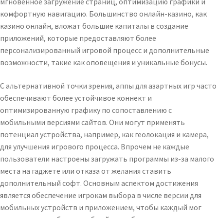
мгновенное загружение страниц, оптимизацию графики и
комфортную навигацию. Большинство онлайн-казино, как
казино онлайн, вложат большие капиталы в создание
приложений, которые предоставляют более
персонализированный игровой процесс и дополнительные
возможности, такие как оповещения и уникальные бонусы.
С альтернативной точки зрения, аппы для азартных игр часто
обеспечивают более устойчивое коннект и
оптимизированную графику по сопоставлению с
мобильными версиями сайтов. Они могут применять
потенциал устройства, например, как геолокация и камера,
для улучшения игрового процесса. Впрочем не каждые
пользователи настроены загружать программы из-за малого
места на гаджете или отказа от желания ставить
дополнительный софт. Основным аспектом достижения
является обеспечение игрокам выбора в числе версии для
мобильных устройств и приложением, чтобы каждый мог