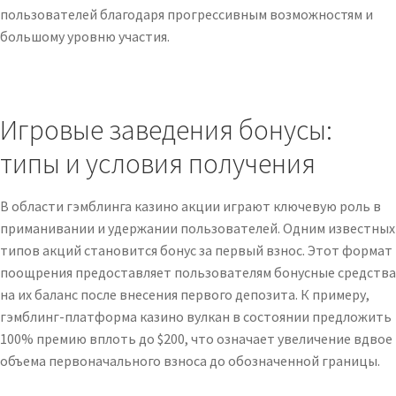
пользователей благодаря прогрессивным возможностям и
большому уровню участия.
Игровые заведения бонусы:
типы и условия получения
В области гэмблинга казино акции играют ключевую роль в
приманивании и удержании пользователей. Одним известных
типов акций становится бонус за первый взнос. Этот формат
поощрения предоставляет пользователям бонусные средства
на их баланс после внесения первого депозита. К примеру,
гэмблинг-платформа казино вулкан в состоянии предложить
100% премию вплоть до $200, что означает увеличение вдвое
объема первоначального взноса до обозначенной границы.