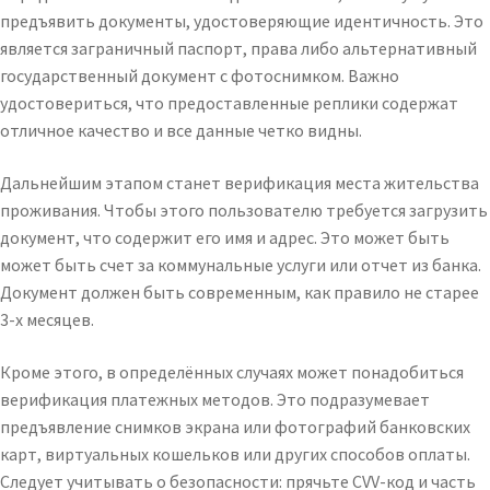
предъявить документы, удостоверяющие идентичность. Это
является заграничный паспорт, права либо альтернативный
государственный документ с фотоснимком. Важно
удостовериться, что предоставленные реплики содержат
отличное качество и все данные четко видны.
Дальнейшим этапом станет верификация места жительства
проживания. Чтобы этого пользователю требуется загрузить
документ, что содержит его имя и адрес. Это может быть
может быть счет за коммунальные услуги или отчет из банка.
Документ должен быть современным, как правило не старее
3-х месяцев.
Кроме этого, в определённых случаях может понадобиться
верификация платежных методов. Это подразумевает
предъявление снимков экрана или фотографий банковских
карт, виртуальных кошельков или других способов оплаты.
Следует учитывать о безопасности: прячьте CVV-код и часть