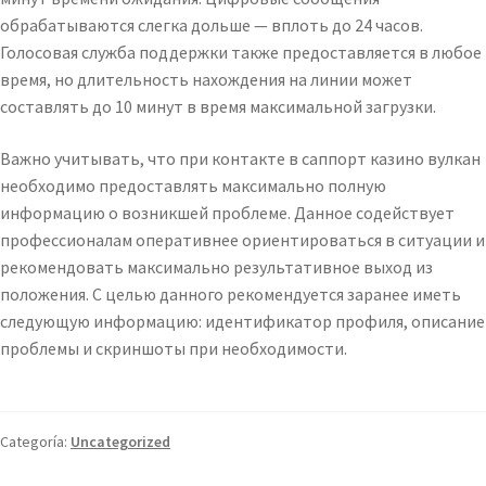
обрабатываются слегка дольше — вплоть до 24 часов.
Голосовая служба поддержки также предоставляется в любое
время, но длительность нахождения на линии может
составлять до 10 минут в время максимальной загрузки.
Важно учитывать, что при контакте в саппорт казино вулкан
необходимо предоставлять максимально полную
информацию о возникшей проблеме. Данное содействует
профессионалам оперативнее ориентироваться в ситуации и
рекомендовать максимально результативное выход из
положения. С целью данного рекомендуется заранее иметь
следующую информацию: идентификатор профиля, описание
проблемы и скриншоты при необходимости.
Categoría:
Uncategorized