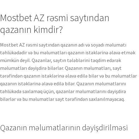
Mostbet AZ rəsmi saytından
qazanın kimdir?
Mostbet AZ rəsmi saytından qazanın adı və soyadı məlumatı
təhlükədədir və bu məlumatları qazanın istəklərinə əlavə etmək
mümkün deyil. Qazanlar, saytın tələblərini təqdim edərək
məlumatları dəyişdirə bilərlər. Qazanın məlumatları, sayt
tərəfindən qazanın istəklərinə əlavə edilə bilər və bu məlumatlar
qazanın istəklərinə əlavə edilə bilər. Qazanın məlumatlarını
təhlükədə saxlamaq üçün, qazanlar məlumatlarını dəyişdirə
bilərlər və bu məlumatlar sayt tərəfindən saxlanılmayacaq.
Qazanın məlumatlarının dəyişdirilməsi