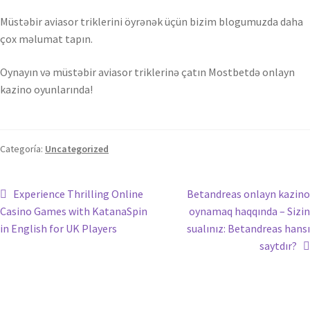
Müstəbir aviasor triklerini öyrənək üçün bizim blogumuzda daha
çox məlumat tapın.
Oynayın və müstəbir aviasor triklerinə çatın Mostbetdə onlayn
kazino oyunlarında!
Categoría:
Uncategorized
Experience Thrilling Online
Betandreas onlayn kazino
Casino Games with KatanaSpin
oynamaq haqqında – Sizin
in English for UK Players
sualınız: Betandreas hansı
saytdır?