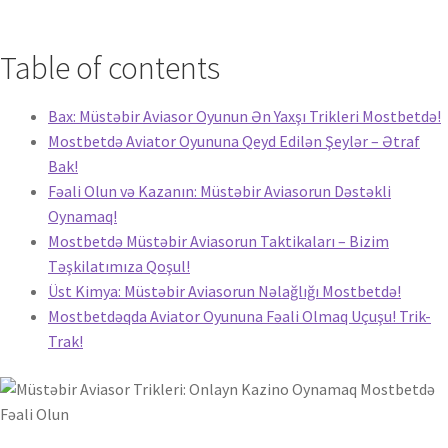
Table of contents
Bax: Müstəbir Aviasor Oyunun Ən Yaxşı Trikleri Mostbetdə!
Mostbetdə Aviator Oyununa Qeyd Edilən Şeylər – Ətraf
Bak!
Fəali Olun və Kazanın: Müstəbir Aviasorun Dəstəkli
Oynamaq!
Mostbetdə Müstəbir Aviasorun Taktikaları – Bizim
Тəşkilatımıza Qoşul!
Üst Kimya: Müstəbir Aviasorun Nəlağlığı Mostbetdə!
Mostbetdəqda Aviator Oyununa Fəali Olmaq Uçuşu! Trik-
Trak!