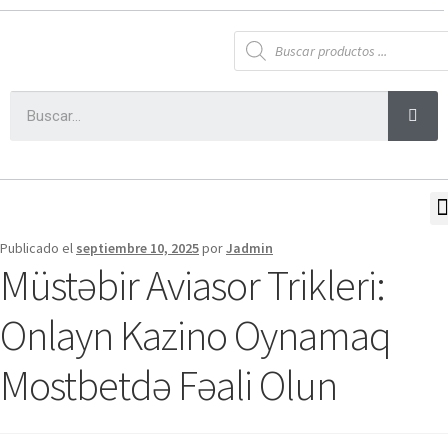
Publicado el
septiembre 10, 2025
por
Jadmin
Müstəbir Aviasor Trikleri:
Onlayn Kazino Oynamaq
Mostbetdə Fəali Olun