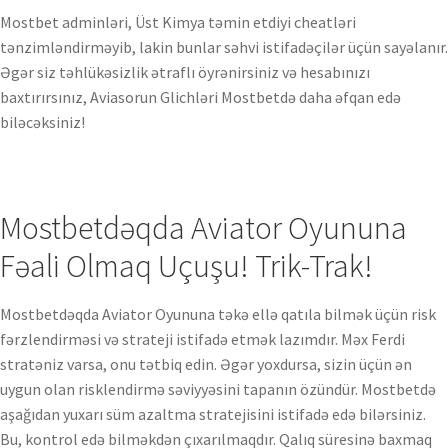
Mostbet adminləri, Üst Kimya təmin etdiyi cheatləri
tənzimləndirməyib, lakin bunlar səhvi istifadəçilər üçün sayəlanır.
Əgər siz təhlükəsizlik ətraflı öyrənirsiniz və hesabınızı
baxtırırsınız, Aviasorun Glichləri Mostbetdə daha əfqan edə
biləcəksiniz!
Mostbetdəqda Aviator Oyununa
Fəali Olmaq Uçuşu! Trik-Trak!
Mostbetdəqda Aviator Oyununa təkə ellə qatıla bilmək üçün risk
fərzlendirməsi və strateji istifadə etmək lazımdır. Məx Ferdi
stratəniz varsa, onu tətbiq edin. Əgər yoxdursa, sizin üçün ən
uygun olan risklendirmə səviyyəsini tapanın özündür. Mostbetdə
aşağıdan yuxarı süm azaltma stratejisini istifadə edə bilərsiniz.
Bu, kontrol edə bilməkdən çıxarılmaqdır. Qalıq süresinə baxmaq