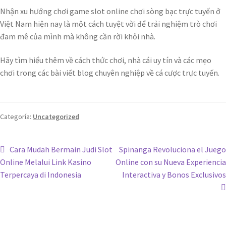
Nhận xu hướng chơi game slot online chơi sòng bạc trực tuyến ở
Việt Nam hiện nay là một cách tuyệt vời để trải nghiệm trò chơi
đam mê của mình mà không cần rời khỏi nhà.
Hãy tìm hiểu thêm về cách thức chơi, nhà cái uy tín và các mẹo
chơi trong các bài viết blog chuyên nghiệp về cá cược trực tuyến.
Categoría:
Uncategorized
Cara Mudah Bermain Judi Slot
Spinanga Revoluciona el Juego
Online Melalui Link Kasino
Online con su Nueva Experiencia
Terpercaya di Indonesia
Interactiva y Bonos Exclusivos