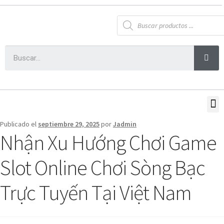
Publicado el
septiembre 29, 2025
por
Jadmin
Nhận Xu Hướng Chơi Game
Slot Online Chơi Sòng Bạc
Trực Tuyến Tại Việt Nam