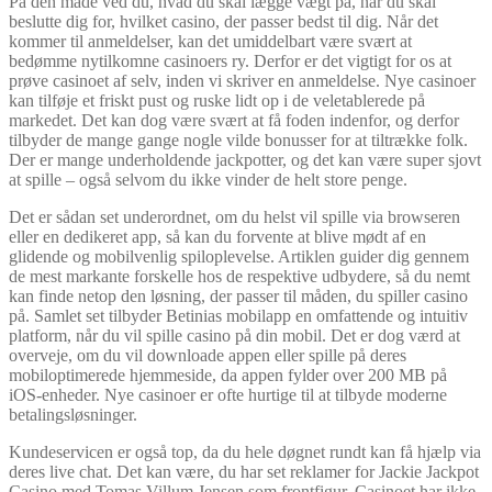
På den måde ved du, hvad du skal lægge vægt på, når du skal
beslutte dig for, hvilket casino, der passer bedst til dig. Når det
kommer til anmeldelser, kan det umiddelbart være svært at
bedømme nytilkomne casinoers ry. Derfor er det vigtigt for os at
prøve casinoet af selv, inden vi skriver en anmeldelse. Nye casinoer
kan tilføje et friskt pust og ruske lidt op i de veletablerede på
markedet. Det kan dog være svært at få foden indenfor, og derfor
tilbyder de mange gange nogle vilde bonusser for at tiltrække folk.
Der er mange underholdende jackpotter, og det kan være super sjovt
at spille – også selvom du ikke vinder de helt store penge.
Det er sådan set underordnet, om du helst vil spille via browseren
eller en dedikeret app, så kan du forvente at blive mødt af en
glidende og mobilvenlig spiloplevelse. Artiklen guider dig gennem
de mest markante forskelle hos de respektive udbydere, så du nemt
kan finde netop den løsning, der passer til måden, du spiller casino
på. Samlet set tilbyder Betinias mobilapp en omfattende og intuitiv
platform, når du vil spille casino på din mobil. Det er dog værd at
overveje, om du vil downloade appen eller spille på deres
mobiloptimerede hjemmeside, da appen fylder over 200 MB på
iOS-enheder. Nye casinoer er ofte hurtige til at tilbyde moderne
betalingsløsninger.
Kundeservicen er også top, da du hele døgnet rundt kan få hjælp via
deres live chat. Det kan være, du har set reklamer for Jackie Jackpot
Casino med Tomas Villum Jensen som frontfigur. Casinoet har ikke