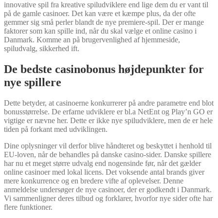
innovative spil fra kreative spiludviklere end lige dem du er vant til
på de gamle casinoer. Det kan være et kæmpe plus, da der ofte
gemmer sig små perler blandt de nye premiere-spil. Der er mange
faktorer som kan spille ind, når du skal vælge et online casino i
Danmark. Komme an på brugervenlighed af hjemmeside,
spiludvalg, sikkerhed ift.
De bedste casinobonus højdepunkter for
nye spillere
Dette betyder, at casinoerne konkurrerer på andre parametre end blot
bonusstørrelse. De erfarne udviklere er bl.a NetEnt og Play’n GO er
vigtige er nævne her. Dette er ikke nye spiludviklere, men de er hele
tiden på forkant med udviklingen.
Dine oplysninger vil derfor blive håndteret og beskyttet i henhold til
EU-loven, når de behandles på danske casino-sider. Danske spillere
har nu et meget større udvalg end nogensinde før, når det gælder
online casinoer med lokal licens. Det voksende antal brands giver
mere konkurrence og en bredere vifte af oplevelser. Denne
anmeldelse undersøger de nye casinoer, der er godkendt i Danmark.
Vi sammenligner deres tilbud og forklarer, hvorfor nye sider ofte har
flere funktioner.