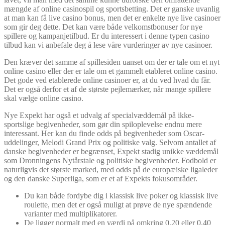
mængde af online casinospil og sportsbetting. Det er ganske uvanlig
at man kan få live casino bonus, men det er enkelte nye live casinoer
som gir deg dette. Det kan være både velkomstbonuser for nye
spillere og kampanjetilbud. Er du interessert i denne typen casino
tilbud kan vi anbefale deg å lese våre vurderinger av nye casinoer.
Den kræver det samme af spillesiden uanset om der er tale om et nyt
online casino eller der er tale om et gammelt etableret online casino.
Det gode ved etablerede online casinoer er, at du ved hvad du får.
Det er også derfor et af de største pejlemærker, når mange spillere
skal vælge online casino.
Nye Expekt har også et udvalg af specialvæddemål på ikke-
sportslige begivenheder, som gør din spiloplevelse endnu mere
interessant. Her kan du finde odds på begivenheder som Oscar-
uddelinger, Melodi Grand Prix og politiske valg. Selvom antallet af
danske begivenheder er begrænset, Expekt stadig unikke væddemål
som Dronningens Nytårstale og politiske begivenheder. Fodbold er
naturligvis det største marked, med odds på de europæiske ligaleder
og den danske Superliga, som er et af Expekts fokusområder.
Du kan både fordybe dig i klassisk live poker og klassisk live
roulette, men det er også muligt at prøve de nye spændende
varianter med multiplikatorer.
De ligger normalt med en værdi på omkring 0.20 eller 0.40