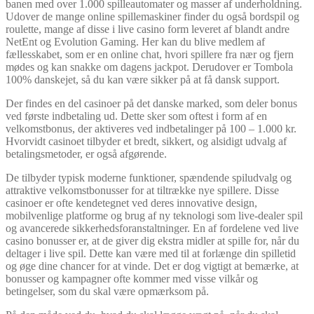
banen med over 1.000 spilleautomater og masser af underholdning.
Udover de mange online spillemaskiner finder du også bordspil og
roulette, mange af disse i live casino form leveret af blandt andre
NetEnt og Evolution Gaming. Her kan du blive medlem af
fællesskabet, som er en online chat, hvori spillere fra nær og fjern
mødes og kan snakke om dagens jackpot. Derudover er Tombola
100% danskejet, så du kan være sikker på at få dansk support.
Der findes en del casinoer på det danske marked, som deler bonus
ved første indbetaling ud. Dette sker som oftest i form af en
velkomstbonus, der aktiveres ved indbetalinger på 100 – 1.000 kr.
Hvorvidt casinoet tilbyder et bredt, sikkert, og alsidigt udvalg af
betalingsmetoder, er også afgørende.
De tilbyder typisk moderne funktioner, spændende spiludvalg og
attraktive velkomstbonusser for at tiltrække nye spillere. Disse
casinoer er ofte kendetegnet ved deres innovative design,
mobilvenlige platforme og brug af ny teknologi som live-dealer spil
og avancerede sikkerhedsforanstaltninger. En af fordelene ved live
casino bonusser er, at de giver dig ekstra midler at spille for, når du
deltager i live spil. Dette kan være med til at forlænge din spilletid
og øge dine chancer for at vinde. Det er dog vigtigt at bemærke, at
bonusser og kampagner ofte kommer med visse vilkår og
betingelser, som du skal være opmærksom på.