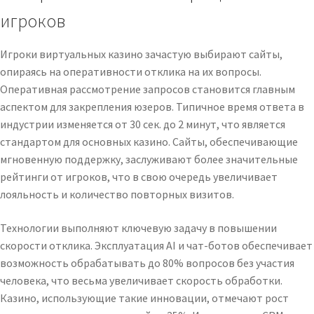
игроков
Игроки виртуальных казино зачастую выбирают сайты,
опираясь на оперативности отклика на их вопросы.
Оперативная рассмотрение запросов становится главным
аспектом для закрепления юзеров. Типичное время ответа в
индустрии изменяется от 30 сек. до 2 минут, что является
стандартом для основных казино. Сайты, обеспечивающие
мгновенную поддержку, заслуживают более значительные
рейтинги от игроков, что в свою очередь увеличивает
лояльность и количество повторных визитов.
Технологии выполняют ключевую задачу в повышении
скорости отклика. Эксплуатация AI и чат-ботов обеспечивает
возможность обрабатывать до 80% вопросов без участия
человека, что весьма увеличивает скорость обработки.
Казино, использующие такие инновации, отмечают рост