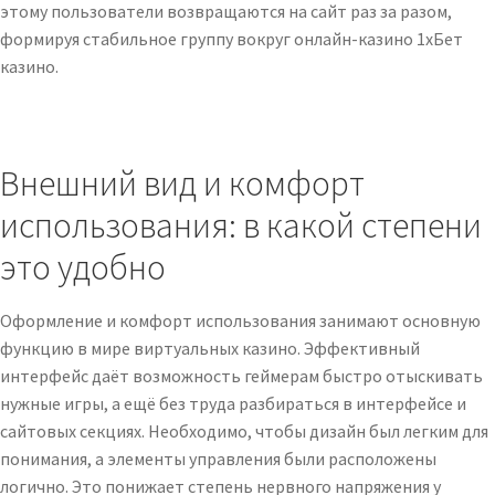
этому пользователи возвращаются на сайт раз за разом,
формируя стабильное группу вокруг онлайн-казино 1xБет
казино.
Внешний вид и комфорт
использования: в какой степени
это удобно
Оформление и комфорт использования занимают основную
функцию в мире виртуальных казино. Эффективный
интерфейс даёт возможность геймерам быстро отыскивать
нужные игры, а ещё без труда разбираться в интерфейсе и
сайтовых секциях. Необходимо, чтобы дизайн был легким для
понимания, а элементы управления были расположены
логично. Это понижает степень нервного напряжения у