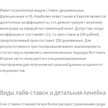
Имеется различные видов ставок: децимальные,
фракционные и US. Наиболее известными в Европе являются
десятичные коэффициенты, что демонстрируют величину
выигрыша на каждый поставленный юнит. Допустим, когда
коэффициент составляет 2.5, то при ставке в 100 рублей,
предполагаемый приз составит 250 деревянных. Для
результативного прогнозирования важно анализировать
статистику и применять многочисленные подходы беттинга.
Игроки часто пользуются к специализированным
платформам для получения актуальной данных и оценок от
специалистов.
Виды лайв-ставок и детальная линейка
Live-ставки становятся все более распространенными среди