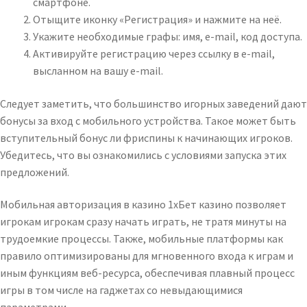
смартфоне.
Отыщите иконку «Регистрация» и нажмите на неё.
Укажите необходимые графы: имя, e-mail, код доступа.
Активируйте регистрацию через ссылку в e-mail,
высланном на вашу e-mail.
Следует заметить, что большинство игорных заведений дают
бонусы за вход с мобильного устройства. Такое может быть
вступительный бонус ли фриспины к начинающих игроков.
Убедитесь, что вы ознакомились с условиями запуска этих
предложений.
Мобильная авторизация в казино 1xБет казино позволяет
игрокам игрокам сразу начать играть, не тратя минуты на
трудоемкие процессы. Также, мобильные платформы как
правило оптимизированы для мгновенного входа к играм и
иным функциям веб-ресурса, обеспечивая плавный процесс
игры в том числе на гаджетах со невыдающимися