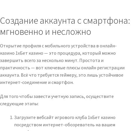
Создание аккаунта с смартфона:
мгновенно и несложно
Открытие профиля с мобильного устройства в онлайн-
казино 1xБет казино — это процедура, который можно
завершить всего за несколько минут. Простота и
практичность — вот ключевые плюсы онлайн регистрации
аккаунта. Всё что требуется геймеру, это лишь устойчивое
интернет-соединение и смартфон.
Для того чтобы завести учетную запись, осуществите
следующие этапы:
Загрузите вебсайт игрового клуба 1xБет казино
посредством интернет-обозреватель на вашем