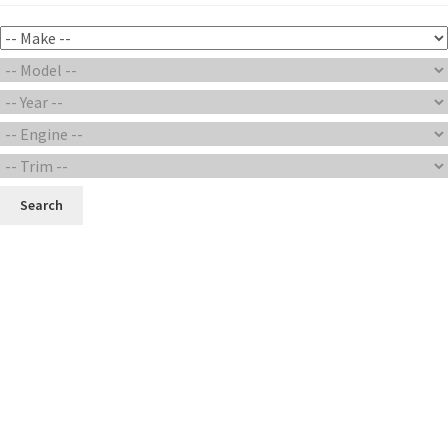
Search