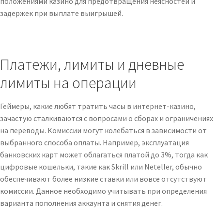
положениями казино для предотвращения неясностей и
задержек при выплате выигрышей.
Платежи, лимиты и дневные
лимиты на операции
Геймеры, какие любят тратить часы в интернет-казино,
зачастую сталкиваются с вопросами о сборах и ограничениях
на переводы. Комиссии могут колебаться в зависимости от
выбранного способа оплаты. Например, эксплуатация
банковских карт может облагаться платой до 3%, тогда как
цифровые кошельки, такие как Skrill или Neteller, обычно
обеспечивают более низкие ставки или вовсе отсутствуют
комиссии. Данное необходимо учитывать при определения
варианта пополнения аккаунта и снятия денег.