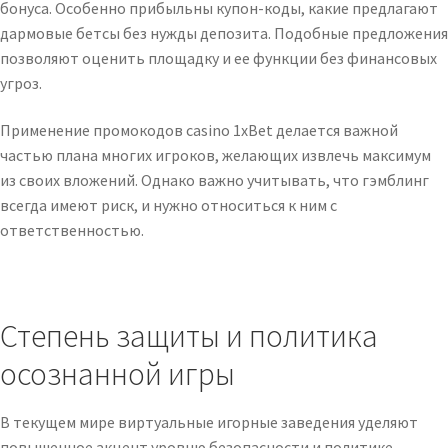
бонуса. Особенно прибыльны купон-коды, какие предлагают
дармовые бетсы без нужды депозита. Подобные предложения
позволяют оценить площадку и ее функции без финансовых
угроз.
Применение промокодов casino 1xBet делается важной
частью плана многих игроков, желающих извлечь максимум
из своих вложений. Однако важно учитывать, что гэмблинг
всегда имеют риск, и нужно относиться к ним с
ответственностью.
Степень защиты и политика
осознанной игры
В текущем мире виртуальные игорные заведения уделяют
повышенное акцент уровню безопасности и политике