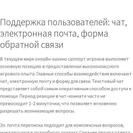
Поддержка пользователей: чат,
электронная почта, форма
обратной связи
В текущем мире онлайн-казино саппорт игроков выполняет
основную позицию в предоставлении высококлассного
игрового опыта. Главные способы взаимодействия включают
чат, электронную почту и форму для связи. Текстовый чат
представляет собой самым оперативным способом доступа к
помощи. Период реакции в чат-комнате часто не
превосходит 1-2 минуточки, что позволяет мгновенно
разрешать возникающие вопросы.
Эл. почта переписка подходит для комплексных вопросов,
нуждающихся в подробного анализа. Среднее период ответа