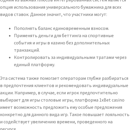
опция использования универсального бумажника для всех
видов ставок. Данное значит, что участники могут:
Пополнять баланс единовременным взносом.
Применять деньги для беттинга на спортивные
события и игры в казино без дополнительных
транзакций.
Контролировать за индивидуальными тратами через
единый платформу.
Эта система также помогает операторам глубже разбираться
в предпочтения клиентов и рекомендовать индивидуальные
акции. Например, в случае, если игрок предпочтительно
выбирает для игры столовые игры, платформа 1xBet casino
имеет возможность предложить ему особые предложения
конкретно для данного вида игр. Такое повышает лояльность
и содействует увеличению времени, проведенного на
ресурсе.