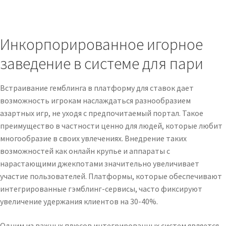
Инкорпорированное игорное
заведение в системе для пари
Встраивание гемблинга в платформу для ставок дает
возможность игрокам наслаждаться разнообразием
азартных игр, не уходя с предпочитаемый портал. Такое
преимущество в частности ценно для людей, которые любит
многообразие в своих увлечениях. Внедрение таких
возможностей как онлайн крупье и аппараты с
нарастающими джекпотами значительно увеличивает
участие пользователей. Платформы, которые обеспечивают
интегрированные гэмблинг-сервисы, часто фиксируют
увеличение удержания клиентов на 30-40%.
Одним из важных плюсов интегрированных систем является