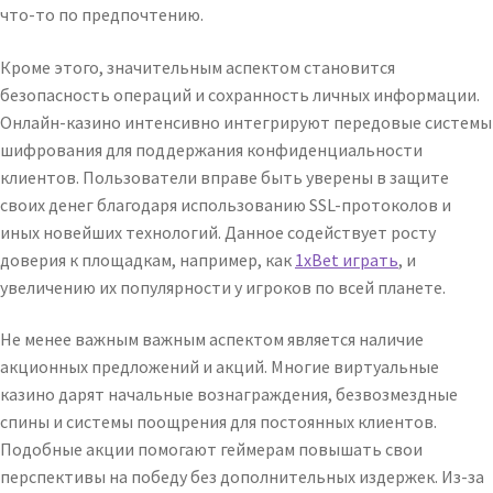
что-то по предпочтению.
Кроме этого, значительным аспектом становится
безопасность операций и сохранность личных информации.
Онлайн-казино интенсивно интегрируют передовые системы
шифрования для поддержания конфиденциальности
клиентов. Пользователи вправе быть уверены в защите
своих денег благодаря использованию SSL-протоколов и
иных новейших технологий. Данное содействует росту
доверия к площадкам, например, как
1xBet играть
, и
увеличению их популярности у игроков по всей планете.
Не менее важным важным аспектом является наличие
акционных предложений и акций. Многие виртуальные
казино дарят начальные вознаграждения, безвозмездные
спины и системы поощрения для постоянных клиентов.
Подобные акции помогают геймерам повышать свои
перспективы на победу без дополнительных издержек. Из-за