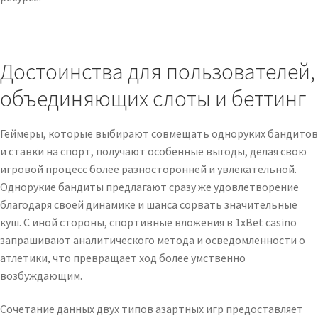
Достоинства для пользователей,
объединяющих слоты и беттинг
Геймеры, которые выбирают совмещать одноруких бандитов
и ставки на спорт, получают особенные выгоды, делая свою
игровой процесс более разносторонней и увлекательной.
Однорукие бандиты предлагают сразу же удовлетворение
благодаря своей динамике и шанса сорвать значительные
куш. С иной стороны, спортивные вложения в 1xBet casino
запрашивают аналитического метода и осведомленности о
атлетики, что превращает ход более умственно
возбуждающим.
Сочетание данных двух типов азартных игр предоставляет