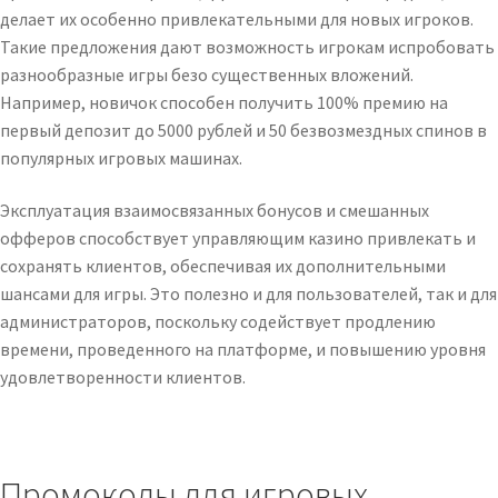
делает их особенно привлекательными для новых игроков.
Такие предложения дают возможность игрокам испробовать
разнообразные игры безо существенных вложений.
Например, новичок способен получить 100% премию на
первый депозит до 5000 рублей и 50 безвозмездных спинов в
популярных игровых машинах.
Эксплуатация взаимосвязанных бонусов и смешанных
офферов способствует управляющим казино привлекать и
сохранять клиентов, обеспечивая их дополнительными
шансами для игры. Это полезно и для пользователей, так и для
администраторов, поскольку содействует продлению
времени, проведенного на платформе, и повышению уровня
удовлетворенности клиентов.
Промокоды для игровых