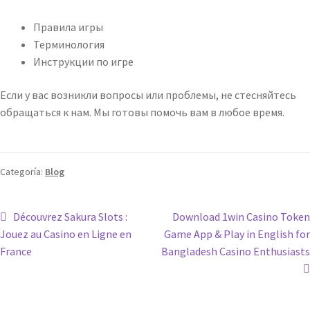
Правила игры
Терминология
Инструкции по игре
Если у вас возникли вопросы или проблемы, не стесняйтесь
обращаться к нам. Мы готовы помочь вам в любое время.
Categoría:
Blog
Découvrez Sakura Slots :
Download 1win Casino Token
Jouez au Casino en Ligne en
Game App & Play in English for
France
Bangladesh Casino Enthusiasts