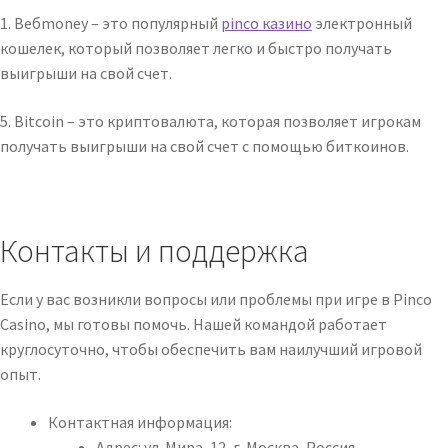
1. Вебmoney – это популярный
pinco казино
электронный
кошелек, который позволяет легко и быстро получать
выигрыши на свой счет.
5. Bitcoin – это криптовалюта, которая позволяет игрокам
получать выигрыши на свой счет с помощью биткоинов.
Контакты и поддержка
Если у вас возникли вопросы или проблемы при игре в Pinco
Casino, мы готовы помочь. Нашей командой работает
круглосуточно, чтобы обеспечить вам наилучший игровой
опыт.
Контактная информация:
Адрес: ул. Мира, 12, г. Москва, Россия