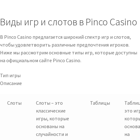
Виды игр и слотов в Pinco Casino
В Pinco Casino предлагается широкий спектр игр и слотов,
чтобы удовлетворить различные предпочтения игроков.
Ниже мы рассмотрим основные типы игр, которые доступны
на официальном сайте Pinco Casino.
Тип игры
Описание
Слоты
Слоты – это
Таблицы
Таблиц
классические
это иг
игры, которые
котор
основаны на
основ
случайности и
на