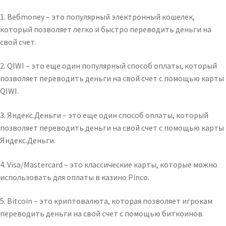
1. Вебmoney – это популярный электронный кошелек,
который позволяет легко и быстро переводить деньги на
свой счет.
2. QIWI – это еще один популярный способ оплаты, который
позволяет переводить деньги на свой счет с помощью карты
QIWI.
3. Яндекс.Деньги – это еще один способ оплаты, который
позволяет переводить деньги на свой счет с помощью карты
Яндекс.Деньги.
4. Visa/Mastercard – это классические карты, которые можно
использовать для оплаты в казино Pinco.
5. Bitcoin – это криптовалюта, которая позволяет игрокам
переводить деньги на свой счет с помощью биткоинов.