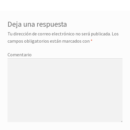
Deja una respuesta
Tu dirección de correo electrónico no será publicada.
Los
campos obligatorios están marcados con
*
Comentario