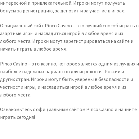
интересной и привлекательной. Игроки могут получать
бонусы за регистрацию, за депозит и за участие в играх.
Официальный сайт Pinco Casino – это лучший способ играть в
азартные игры и насладиться игрой в любое время и из
любого места. Игроки могут зарегистрироваться на сайте и
начать играть в любое время.
Pinco Casino – это казино, которое является одним из лучших и
наиболее надежных вариантов для игроков из России и
других стран. Игроки могут быть уверены в безопасности и
честности игры, и насладиться игрой в любое время и из
любого места.
Ознакомьтесь с официальным сайтом Pinco Casino и начните
играть сегодня!