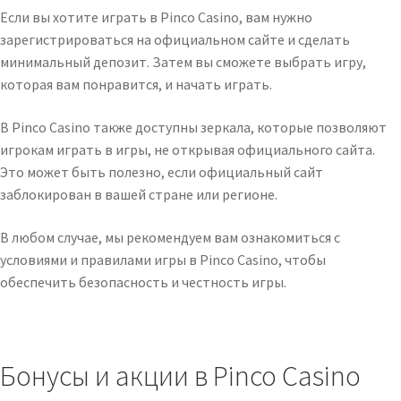
Если вы хотите играть в Pinco Casino, вам нужно
зарегистрироваться на официальном сайте и сделать
минимальный депозит. Затем вы сможете выбрать игру,
которая вам понравится, и начать играть.
В Pinco Casino также доступны зеркала, которые позволяют
игрокам играть в игры, не открывая официального сайта.
Это может быть полезно, если официальный сайт
заблокирован в вашей стране или регионе.
В любом случае, мы рекомендуем вам ознакомиться с
условиями и правилами игры в Pinco Casino, чтобы
обеспечить безопасность и честность игры.
Бонусы и акции в Pinco Casino