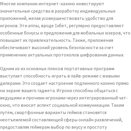
Многие компании интернет-казино инвестируют
значительные средства в разработку индивидуальных
приложений, желая усовершенствовать удобство для
игроков. Эти аппы, вроде 1хбет, регулярно предоставляют
особенные бонусы и предложения для мобильных юзеров, что
повышает их привлекательность. Также, приложения
обеспечивают высокий уровень безопасности за счет
применению актуальных протоколов шифрования данных.
Одним из из основных плюсов портативных программ
выступает способность играть в лайв-режиме с живыми
дилерами. Это создает настроение подлинного казино прямо
на экране вашего гаджета. Игроки способны общаться с
ведущими и прочими игроками через интегрированный чат-
окно, что вносит аспект социальной коммуникации. Таким
путём, смартфонные варианты геймов становятся
неотъемлемой составляющей сферы онлайн развлечений,
предоставляя геймерам выбор по вкусу и простоту