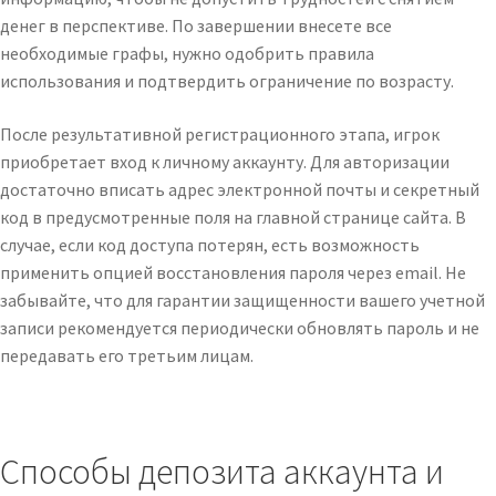
денег в перспективе. По завершении внесете все
необходимые графы, нужно одобрить правила
использования и подтвердить ограничение по возрасту.
После результативной регистрационного этапа, игрок
приобретает вход к личному аккаунту. Для авторизации
достаточно вписать адрес электронной почты и секретный
код в предусмотренные поля на главной странице сайта. В
случае, если код доступа потерян, есть возможность
применить опцией восстановления пароля через email. Не
забывайте, что для гарантии защищенности вашего учетной
записи рекомендуется периодически обновлять пароль и не
передавать его третьим лицам.
Способы депозита аккаунта и