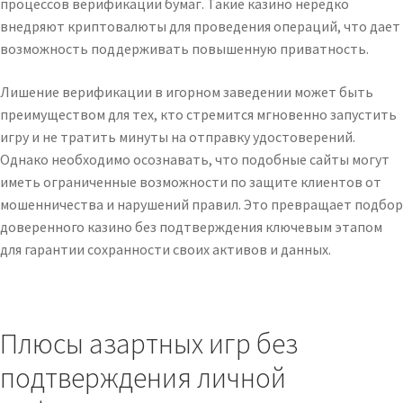
процессов верификации бумаг. Такие казино нередко
внедряют криптовалюты для проведения операций, что дает
возможность поддерживать повышенную приватность.
Лишение верификации в игорном заведении может быть
преимуществом для тех, кто стремится мгновенно запустить
игру и не тратить минуты на отправку удостоверений.
Однако необходимо осознавать, что подобные сайты могут
иметь ограниченные возможности по защите клиентов от
мошенничества и нарушений правил. Это превращает подбор
доверенного казино без подтверждения ключевым этапом
для гарантии сохранности своих активов и данных.
Плюсы азартных игр без
подтверждения личной