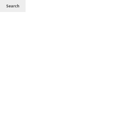
Search