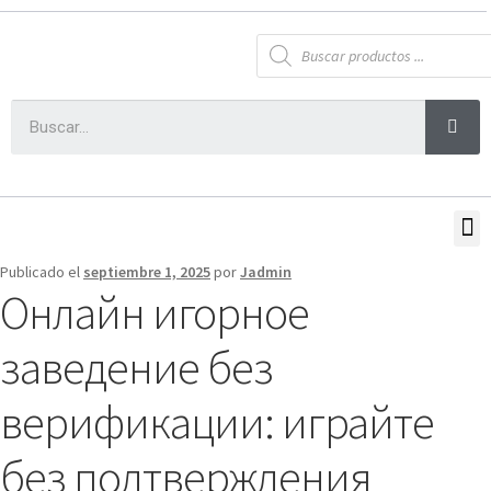
Publicado el
septiembre 1, 2025
por
Jadmin
Онлайн игорное
заведение без
верификации: играйте
без подтверждения