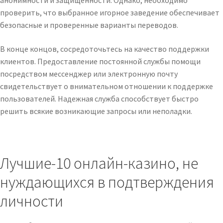
анонимности и защищенности. Однако, необходимо
проверить, что выбранное игорное заведение обеспечивает
безопасные и проверенные варианты переводов.
В конце концов, сосредоточьтесь на качество поддержки
клиентов. Предоставление постоянной службы помощи
посредством мессенджер или электронную почту
свидетельствует о внимательном отношении к поддержке
пользователей. Надежная служба способствует быстро
решить всякие возникающие запросы или неполадки.
Лучшие-10 онлайн-казино, не
нуждающихся в подтверждения
личности