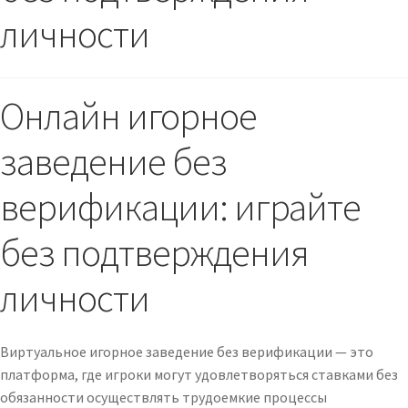
личности
Онлайн игорное
заведение без
верификации: играйте
без подтверждения
личности
Виртуальное игорное заведение без верификации — это
платформа, где игроки могут удовлетворяться ставками без
обязанности осуществлять трудоемкие процессы