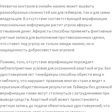
Нехватка контроля в онлайн-казино может вызвать
разнообразных сложностей как для геймеров, так и для самих
владельцев. В отсутствие соответствующей верификации
персональных информации растет угроза аферы и
отмывания денег. Аферисты способны применять фиктивные
учетные записи для выполнения противозаконных сделок,
что ставит под угрозу не только имидж казино, но и
защищенность добросовестных игроков.
Помимо, того, отсутствие верификации порождает
неблагоприятные условия для осознанной азартной игры. Без
удостоверения лет тинейджеры способны обрести вход к
гэмблингу, что нарушает правилам многих стран и ведет к
серьезным общественным результатам. Геймеры без должной
верификации также могут столкнуться с затруднениями при
выводе средств. Азартный клуб может приостановить
учетную запись до подачи обязательных удостоверений, что
создает недовольство и недоверие со стороны