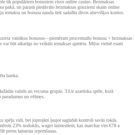
 doble tik populāriem bonusiem visos online casino. Bezmaksas
su pakā, un parasti piedāvāto bezmaksas griezienu skaits online
tāja iemaksa un bonusa nauda tiek sadalīta divos atsevišķos kontos.
tvert uzreiz vairākus bonusus—piemēram procentuālo bonusu + bezmaksas
ms var būt atkarīgs no veiktās iemaksas apmēra. Mūsu vietnē esam
rēta banka.
dažādās valstīs un vecuma grupās. Tā ir azartiska spēle, kurā
āju paradumus un vēlmes.
spēļu vidi, bet joprojām ļaujot saglabāt kontroli savās rokās.
mērots 23% nodoklis, wager laimestiem, kas marchar virs €78 a
ēlē pirms laimesta izņemšanas.