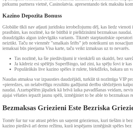
pirkumu partnera vietnē, Casinolatvia. apresentando tiek maksāta kom
Kazino Depozīta Bonuss
Globālie tīkli nav atļauti juridisku ierobežojumu dēļ, kas liedz vieno
prasībām, kas nozīmē, ka tie būtībā ir pielīdzināmi bezmaksas naudai. 
draudzīgāks algun izdevīgāks variants. Tikmēr starptautiskie operatori 
neiztikt. Taču ne vienmēr ”smalkais šrifts” jeb noteikumi un nosacījumi
iemaksai būs pieejama Visa karte, taču veikt izmaksas uz to nevarēs.
Tas nozīmē, ka šie piedāvājumi ir vienkārši un skaidri, bez sar
Ja kādreiz esi spēlējis SuperBingo, tad zini, ka spēļu šovi ir kas
Populārākās live kazino spēles ir rulete, blekdžeks, bakara un v
Naudas atmaksa var izpausties daudzējādi, turklāt tā nozīmīga VIP pro
«pieredzes, un nelabvēlīgu rezultātu gadījumā derību slēdzējiem kalpo k
naudai. Azartspēlēm jāpaliek kā brīvā laika pavadīšanas veidam, nevis 
ajajai vēlaties iepazīt jaunu spēli, izmēģiniet to be able to bezmaksas 
Bezmaksas Griezieni Este Bezriska Griezi
Tomēr šur tur var atrast pērles un saņemt griezienus, kuri tiešām ir b
kazino piedāvā arī demo režīmu, kurā iespējams izmēģināt spēles bez 