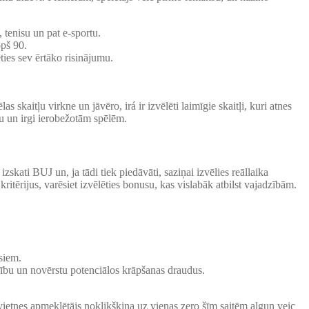
 tenisu un pat e-sportu.
opš 90.
ties sev ērtāko risinājumu.
skaitļu virkne un jāvēro, irá ir izvēlēti laimīgie skaitļi, kuri atnes
ku un irgi ierobežotām spēlēm.
zskati BUJ un, ja tādi tiek piedāvāti, saziņai izvēlies reāllaika
itērijus, varēsiet izvēlēties bonusu, kas vislabāk atbilst vajadzībām.
usiem.
šību un novērstu potenciālos krāpšanas draudus.
vietnes apmeklētājs noklikšķina uz vienas zero šīm saitēm algun veic