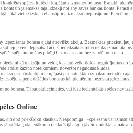
 konkrētas spēles, kurās ir iespējams izmantot bonusu. E-maki, piemēra
aka konts un jāiemaksā tajā līdzekļi not any savas bankas konta. Paras
 cik ilgā laikā vietne izskata el apstiprina izmaksu pieprasījumu. Piemēr
 iepazīšanās bonusa ajajai atsevišķu akciju. Bezmaksas griezieni ļauj s
sākotnēji jāveic depozīts. Taču šī iemaksātā summa netiks izmantota bezm
 spēlēt spēļu automātus pilnīgi bez maksas un bez zaudējumu riska.
ar pieejami kā maksājumu veidi, kas ļauj veikt tiešos noguldījumus no L
ēle atbilst kazino noteikumiem, novēršot negaidītas kļūdas.
as maksu par pārskaitījumiem, īpaši par noteiktām izmaksu metodēm ajaj
edz iespēju saņemt dažādus bonusus kā, piemēram, bezriska griezienus.
em no bonusa. Tāpat pārliecinieties, vai jūsu iecienītākās spēles nav 
pēles Online
s, citi dod priekšroku klasikai. Neapdomīga» «spēlēšana var izraisīt atk
 tas jānorāda gada ienākumu deklarācijā algun jāveic nodokļa samaksa p