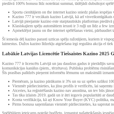
piedāvā 100% bonusu līdz noteiktai summai, tādējādi dubultojot spēlē
Sporta cienītājiem on the internet kazino sniedz plašas iespēja
Kazino 777 ir vecākais kazino Latvijā, kā arī visveiksmīgākais 
Latvijā pieejamie kazino este starptautiskās platformas piedāvā 
Klasiskajiem spēļu automātiem ierasti ir 3 ruļļi un līdz a few izm
Apmeklējot jaunu on the internet spēlēšanas vietni, pārbaudiet t
Šī iemesla dēļ kazino parasti uzticas spēļu ražotājiem, kuriem ir vispop
laimestus. Dažos kazino līdzekļu atgriešana irgi regulāra akcija el tie
Labākie Latvijas Licencētie Tiešsaistes Kazino 2025 
Kazino 777 ir licencēts Latvijā un jau daudzus gadus ir pierādījis savu s
komunikācijas kanālus (piem., tērzētava). Publiska problēmu risināšana 
Šīs prasības palīdzēs pieņemt informētu lēmumu un maksimāli izmant
Piemēram, ja kazino pārākums ir 3% un su uz spēles uzliksi 100€
Vienmēr pārliecinieties, ka jūsu profils ir verificēts, lai saņem
Atceries, ka reģistrēšanās kazino nav anonīma, un tev būs jānor
Tas tika izlaists 2019. gadā un ir ātri ieguvis popularitāti ar d
Konta verifikācija, kā aŗi Know Your Buyer (KYC) politika, mar
Pirms bonusa saņemšanas vienmēr pārliecinieties, ka saprotat no
Spēlētājiem ieteicams noteikt budžetu, izmantot pašatteikšanās iespēj