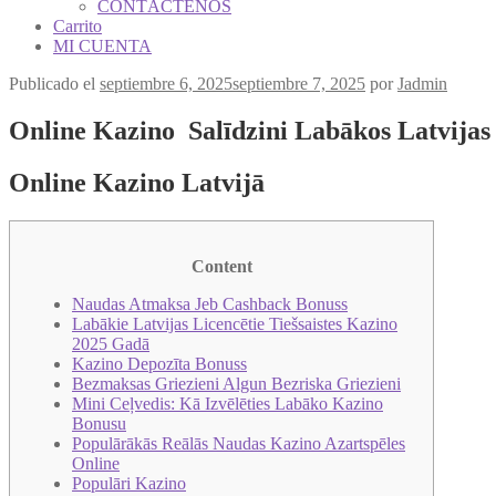
CONTÁCTENOS
Carrito
MI CUENTA
Publicado el
septiembre 6, 2025
septiembre 7, 2025
por
Jadmin
Online Kazino ️ Salīdzini Labākos Latvija
Online Kazino Latvijā
Content
Naudas Atmaksa Jeb Cashback Bonuss
Labākie Latvijas Licencētie Tiešsaistes Kazino
2025 Gadā
Kazino Depozīta Bonuss
Bezmaksas Griezieni Algun Bezriska Griezieni
Mini Ceļvedis: Kā Izvēlēties Labāko Kazino
Bonusu
Populārākās Reālās Naudas Kazino Azartspēles
Online
Populāri Kazino