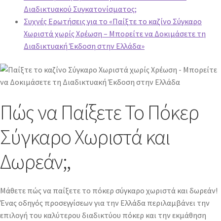
Διαδικτυακού Συγκατονίσματος;
Συχνές Ερωτήσεις για το «Παίξτε το καζίνο Σύγκαρο
Χωριστά χωρίς Χρέωση – Μπορείτε να Δοκιμάσετε τη
Διαδικτυακή Έκδοση στην Ελλάδα»
Πώς να Παίξετε Το Πόκερ
Σύγκαρο Χωριστά και
Δωρεάν;,
Μάθετε πώς να παίξετε το πόκερ σύγκαρο χωριστά και δωρεάν!
Ένας οδηγός προσεγγίσεων για την Ελλάδα περιλαμβάνει την
επιλογή του καλύτερου διαδικτύου πόκερ και την εκμάθηση