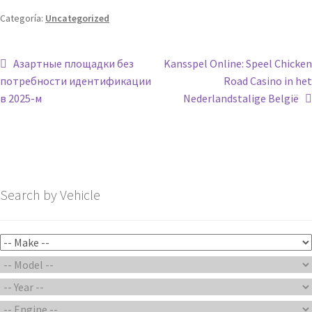
Categoría:
Uncategorized
Азартные площадки без
Kansspel Online: Speel Chicken
потребности идентификации
Road Casino in het
в 2025-м
Nederlandstalige België
Search by Vehicle