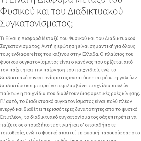
Φυσικού και του Διαδικτυακού
Συγκατονίσματος;
Τι Είναι η Διαφορά Μεταξύ του Φυσικού και του Διαδικτυακού
Συγκατονίσματος; Αυτή η ερώτηση είναι σημαντική για όλους
τους ενδιαφereiτές του καζινού στην Ελλάδα. Ο πλαίσιος του
φυσικού συγκατονίσματος είναι ο κανόνας που ορίζεται από
τον παίχτη και την παίρνηση του παιχνιδιού, ενώ το
διαδικτυακό συγκατονίσματος αναπτύσσεται μέσω εργαλείων
διαδικτύου και μπορεί να περιλαμβάνει παιχνίδια πολλών
παίκτων ή παιχνίδια που διαθέτουν διαφορετικές ροές κίνησης.
Γι’ αυτό, το διαδικτυακό συγκατονίσματος είναι πολύ πλέον
ενεργό και διαθέτει περισσότερες δυνατότητες από το φυσικό.
Επιπλέον, το διαδικτυακό συγκατονίσματος σάς επιτρέπει να
παίζετε σε οποιαδήποτε στιγμή και σ’ οποιαδήποτε
τοποθεσία, ενώ το φυσικό απαιτεί τη φυσική παρουσία σας στο
καζίνο. Κατ’ ολόκληρον, τα δύο έχουν πρόνοια να σας