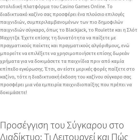
στολιδική πλατφόρμα του Casino Games Online. Το
διαδικτυακό καζίνο σας προσφέρει ένα πλούσιο επιλογές
παιχνιδιών, συμπεριλαμβανομένων των πιο δημοφιλών
παιχνιδιών σύγκαρο, όπως το Blackjack, το Roulette και η Σλότ
Μαχητζα. Έχετε επίσης τη δυνατότητα να παίξετε με
πραγματικούς παίκτες και πραγματικούς αλγόριθμους, ενώ
μπορείτε να επιλέξετε να χρησιμοποιήσετε επίσης δωρεάν
χρήματα για να δοκιμάσετε τα παιχνίδια πριν από καμία
επίπεδο εγκύρωσης. Έτσι, αν είστε μερικές φορές παίξετε στο
καζίνο, τότε η διαδικτυακή έκδοση του καζίνου σύγκαρο σας
προσφέρει μια νέα εμπειρία παιχνιδιοπαίξης που πρέπει να
δοκιμάσετε!
Προσέγγιση του Σύγκαρου στο
Διαδίκτυο: Τι Λειτουργεί και Πώς