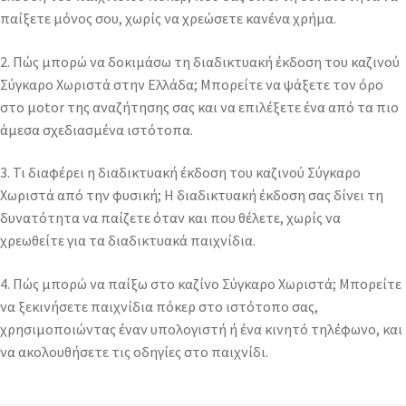
παίξετε μόνος σου, χωρίς να χρεώσετε κανένα χρήμα.
2. Πώς μπορώ να δοκιμάσω τη διαδικτυακή έκδοση του καζινού
Σύγκαρο Χωριστά στην Ελλάδα; Μπορείτε να ψάξετε τον όρο
στο μοtor της αναζήτησης σας και να επιλέξετε ένα από τα πιο
άμεσα σχεδιασμένα ιστότοπα.
3. Τι διαφέρει η διαδικτυακή έκδοση του καζινού Σύγκαρο
Χωριστά από την φυσική; Η διαδικτυακή έκδοση σας δίνει τη
δυνατότητα να παίζετε όταν και που θέλετε, χωρίς να
χρεωθείτε για τα διαδικτυακά παιχνίδια.
4. Πώς μπορώ να παίξω στο καζίνο Σύγκαρο Χωριστά; Μπορείτε
να ξεκινήσετε παιχνίδια πόκερ στο ιστότοπο σας,
χρησιμοποιώντας έναν υπολογιστή ή ένα κινητό τηλέφωνο, και
να ακολουθήσετε τις οδηγίες στο παιχνίδι.