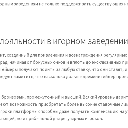
игорным заведениям не только поддерживать существующих иг
 лояльности в игорном заведени
нт, созданный для привлечения и вознаграждения регулярных 
ад, начиная от бонусных очков и вплоть до эксклюзивных пр
Геймеры получают поинты за любую ставку, что они ставят, 
ледует заметить, что насколько дольше времени геймер пров
 бронзовый, промежуточный и высший. Всякий уровень дарит
имеют возможность приобретать более высокие ставочные ли
 игроки платформы способны даже получать компенсацию на 
вающей, но и прибыльной для регулярных игроков.