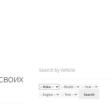
Search by Vehicle
своих
Search