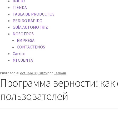
INICIO
TIENDA
TABLA DE PRODUCTOS
PEDIDO RÁPIDO
GUÍA AUTOMOTRIZ
NOSOTROS
EMPRESA
CONTÁCTENOS
Carrito
MI CUENTA
Publicado el
octubre 30, 2025
por
Jadmin
Программа верности: как 
пользователей