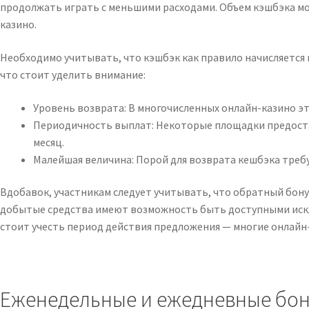
продолжать играть с меньшими расходами. Объем кэшбэка мо
казино.
Необходимо учитывать, что кэшбэк как правило начисляется
что стоит уделить внимание:
Уровень возврата: В многочисленных онлайн-казино э
Периодичность выплат: Некоторые площадки предостав
месяц.
Малейшая величина: Порой для возврата кешбэка треб
Вдобавок, участникам следует учитывать, что обратный бон
добытые средства имеют возможность быть доступными искл
стоит учесть период действия предложения — многие онлайн-
Еженедельные и ежедневные бо