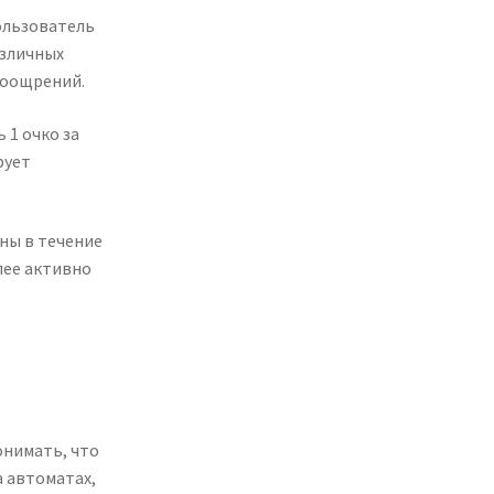
пользователь
азличных
поощрений.
 1 очко за
рует
ны в течение
лее активно
онимать, что
а автоматах,