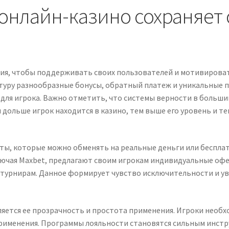
онлайн-казино сохраняет 
я, чтобы поддерживать своих пользователей и мотивироват
туру разнообразные бонусы, обратный платеж и уникальные 
для игрока. Важно отметить, что системы верности в больш
дольше игрок находится в казино, тем выше его уровень и те
нты, которые можно обменять на реальные деньги или беспла
ючая Maxbet, предлагают своим игрокам индивидуальные офе
 турнирам. Данное формирует чувство исключительности и у
ется ее прозрачность и простота применения. Игроки необх
применения. Программы лояльности становятся сильным инст