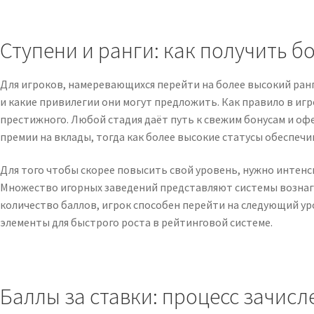
Ступени и ранги: как получить 
Для игроков, намеревающихся перейти на более высокий ранг
и какие привилегии они могут предложить. Как правило в игр
престижного. Любой стадия даёт путь к свежим бонусам и оф
премии на вклады, тогда как более высокие статусы обеспе
Для того чтобы скорее повысить свой уровень, нужно интенси
Множество игорных заведений представляют системы вознагр
количество баллов, игрок способен перейти на следующий ур
элементы для быстрого роста в рейтинговой системе.
Баллы за ставки: процесс зачисл