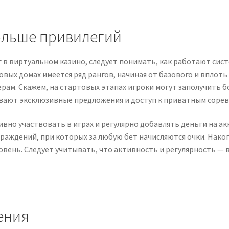
больше привилегий
 в виртуальном казино, следует понимать, как работают сис
овых домах имеется ряд рангов, начиная от базового и вплоть
ерам. Скажем, на стартовых этапах игроки могут заполучить 
чивают эксклюзивные предложения и доступ к приватным соре
вно участвовать в играх и регулярно добавлять деньги на ак
аждений, при которых за любую бет начисляются очки. Нако
овень. Следует учитывать, что активность и регулярность —
ения