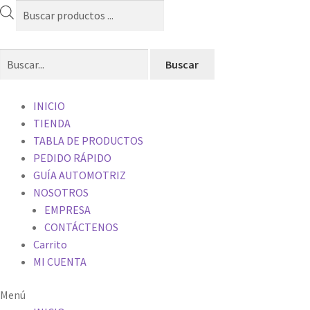
Búsqueda
de
productos
Buscar
INICIO
TIENDA
TABLA DE PRODUCTOS
PEDIDO RÁPIDO
GUÍA AUTOMOTRIZ
NOSOTROS
EMPRESA
CONTÁCTENOS
Carrito
MI CUENTA
Menú