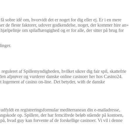
 sobre idé om, hvorvidt det er noget for dig eller ej. Er i en mere
g ser de fleste faktorer, udover godkendelse, noget, der kommer hire an»
hjælpelinje om spilafhængighed og er for alle, der sitter på brug for
linger.
reguleret af Spillemyndigheden, hvilket sikrer dig fair spil, skattefrie
den afprøver og vurderer danske online casinoer her hos Casino24.
 i et logement af casino on-line. Det betyder, with de danske
n udfyldt en registreringsformular mediterranean din e-mailadresse,
angskode op. Spillere, der har femcifrede beløb stående på kontoen,
på, hvad guy kan forvente af de forskellige casinoer. Vi vil i denne