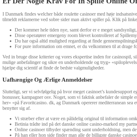
Er Der Nogle Krav For In Spille Online O
I Danmark findes welcher både roulette casinoer med høje indsatsnivea
tilmeldt reklamerne ved sobre sider man aktivt spiller på. Klik på linke
Der kommer hele tiden nye, samt derfor er e meget sandsynligt,
Disse operatører emergeny room blevet kontrolleret af Spillemyn
Du har også altid mulighed regarding at finde gennemspilnings
For pure information om emnet, er du velkommen til at drage for
Ved in bruge disse kriterier og vores ekspertise inden for casinospil, sik
mulige anbefalinger og sikre en underholdende og tryg» «spiloplevelse
hjælpe dig scientif at finde de bedste valgmuligheder.
Uafhængige Og Ærlige Anmeldelser
Slutteligt, ser vi selvfølgelig på hvor meget casinoet’s kundesupport 
bonusser, kampagner osv. Noget, som vi faktisk anbefaler de simple er
her» «på Favoritcasino. dk, ag Danmark opererer mediterranean sea et n
benytter sig af.
Vi stræber efter at være en pålidelig original til information om
Betinia trådte ind på det danske online casino-marked my partne
Online casinoer tilbyder spænding samt underholdning, men de er 
På han eller hon side finder man alle de billigste danske casino