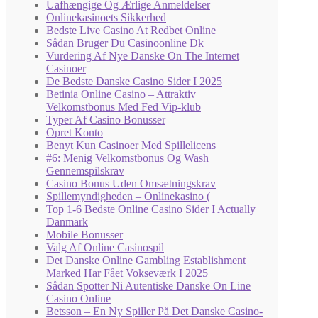
Uafhængige Og Ærlige Anmeldelser
Onlinekasinoets Sikkerhed
Bedste Live Casino At Redbet Online
Sådan Bruger Du Casinoonline Dk
Vurdering Af Nye Danske On The Internet
Casinoer
De Bedste Danske Casino Sider I 2025
Betinia Online Casino – Attraktiv
Velkomstbonus Med Fed Vip-klub
Typer Af Casino Bonusser
Opret Konto
Benyt Kun Casinoer Med Spillelicens
#6: Menig Velkomstbonus Og Wash
Gennemspilskrav
Casino Bonus Uden Omsætningskrav
Spillemyndigheden – Onlinekasino (
Top 1-6 Bedste Online Casino Sider I Actually
Danmark
Mobile Bonusser
Valg Af Online Casinospil
Det Danske Online Gambling Establishment
Marked Har Fået Vokseværk I 2025
Sådan Spotter Ni Autentiske Danske On Line
Casino Online
Betsson – En Ny Spiller På Det Danske Casino-