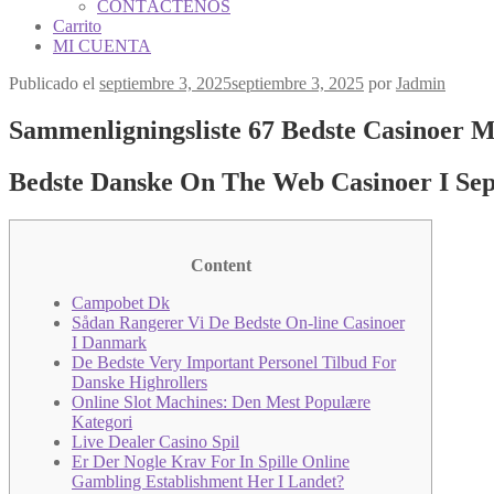
CONTÁCTENOS
Carrito
MI CUENTA
Publicado el
septiembre 3, 2025
septiembre 3, 2025
por
Jadmin
Sammenligningsliste 67 Bedste Casinoer 
Bedste Danske On The Web Casinoer I Se
Content
Campobet Dk
Sådan Rangerer Vi De Bedste On-line Casinoer
I Danmark
De Bedste Very Important Personel Tilbud For
Danske Highrollers
Online Slot Machines: Den Mest Populære
Kategori
Live Dealer Casino Spil
Er Der Nogle Krav For In Spille Online
Gambling Establishment Her I Landet?