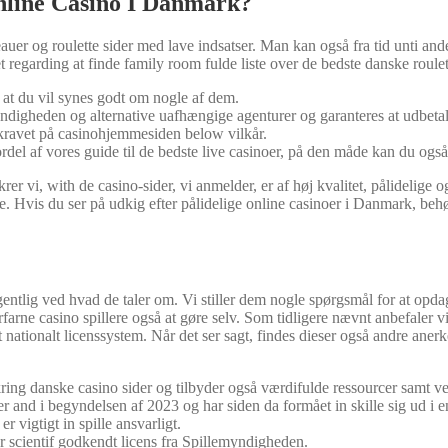
nline Casino I Danmark?
uer og roulette sider med lave indsatser. Man kan også fra tid unti and
t regarding at finde family room fulde liste over de bedste danske roulet
 at du vil synes godt om nogle af dem.
digheden og alternative uafhængige agenturer og garanteres at udbetale 
kravet på casinohjemmesiden below vilkår.
del af vores guide til de bedste live casinoer, på den måde kan du ogs
rer vi, with de casino-sider, vi anmelder, er af høj kvalitet, pålidelige og
. Hvis du ser på udkig efter pålidelige online casinoer i Danmark, beh
egentlig ved hvad de taler om. Vi stiller dem nogle spørgsmål for at opd
farne casino spillere også at gøre selv. Som tidligere nævnt anbefaler 
ationalt licenssystem. Når det ser sagt, findes dieser også andre anerke
kring danske casino sider og tilbyder også værdifulde ressourcer samt vej
r and i begyndelsen af 2023 og har siden da formået in skille sig ud i 
vigtigt in spille ansvarligt.
er scientif godkendt licens fra Spillemyndigheden.