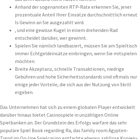
Anhand der sogenannten RTP-Rate erkennen Sie, jener
prozentuale Anteil Ihrer Einsätze durchschnittlich erneut
ls Gewinn an Sie ausgezahlt wird.
, und eine gewisse Kugel in einem drehenden Rad
entscheidet darüber, wer gewinnt.
Spielen Sie nämlich landbasiert, müssen Sie am Spieltisch
immer Echtgeldeinsätze einbringen, wenn Sie mitspielen
möchten.
Breite Akzeptanz, schnelle Transaktionen, niedrige
Gebühren und hohe Sicherheitsstandards sind oftmals nur
einige jeder Vorteile, die sich aus der Nutzung von Skrill
ergeben.
Das Unternehmen hat sich zu einem globalen Player entwickelt
darüber hinaus bietet Casinospiele in unzähligen Online
Spielbanken an. Der Grundstein des Erfolgs warfare das sehr
populäre Spiel Book regarding Ra, das family room Ägypten-
Trend im On-line Spielcasino entfachte ebenso zahllose Kopien»