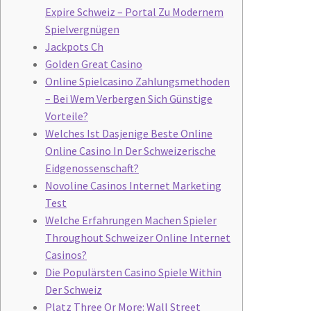
Expire Schweiz – Portal Zu Modernem
Spielvergnügen
Jackpots Ch
Golden Great Casino
Online Spielcasino Zahlungsmethoden
– Bei Wem Verbergen Sich Günstige
Vorteile?
Welches Ist Dasjenige Beste Online
Online Casino In Der Schweizerische
Eidgenossenschaft?
Novoline Casinos Internet Marketing
Test
Welche Erfahrungen Machen Spieler
Throughout Schweizer Online Internet
Casinos?
Die Populärsten Casino Spiele Within
Der Schweiz
Platz Three Or More: Wall Street