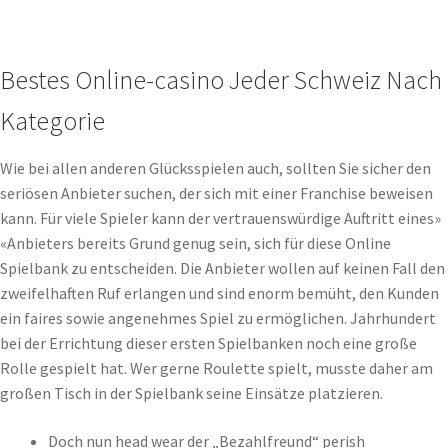
Bestes Online-casino Jeder Schweiz Nach
Kategorie
Wie bei allen anderen Glücksspielen auch, sollten Sie sicher den
seriösen Anbieter suchen, der sich mit einer Franchise beweisen
kann. Für viele Spieler kann der vertrauenswürdige Auftritt eines»
«Anbieters bereits Grund genug sein, sich für diese Online
Spielbank zu entscheiden. Die Anbieter wollen auf keinen Fall den
zweifelhaften Ruf erlangen und sind enorm bemüht, den Kunden
ein faires sowie angenehmes Spiel zu ermöglichen. Jahrhundert
bei der Errichtung dieser ersten Spielbanken noch eine große
Rolle gespielt hat. Wer gerne Roulette spielt, musste daher am
großen Tisch in der Spielbank seine Einsätze platzieren.
Doch nun head wear der „Bezahlfreund“ perish