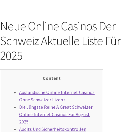
Neue Online Casinos Der
Schweiz Aktuelle Liste Für
2025
Content
Ausländische Online Internet Casinos
Ohne Schweizer Lizenz
Die Jüngste Reihe A Great Schweizer
Online Internet Casinos Für August
2025
Audits Und Sicherheitskontrollen