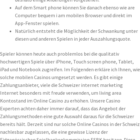
Auf dem Smart phone können Sie danach ebenso wie are
Computer bequem i am mobilen Browser und direkt im
App-Fenster spielen.
Natürlich entsteht die Möglichkeit der Schwankung unter
diesen und anderen Spielen in jeder Auszahlungsquote.
Spieler können heute auch problemlos bei die qualitativ
hochwertigen Spiele über iPhone, Touch screen phone, Tablet,
iPad und Notebook zugreifen. Im Folgenden erkläre ich Ihnen, wie
solche mobilen Casinos umgesetzt werden. Es gibt einige
Zahlungsanbieter, viele die Schweizer internet marketing
Internet besonders mit freude verwenden, um living area
Kontostand im Online Casino zu erhöhen. Unsere Casino
Experten achten daher immer darauf, dass das Angebot der
Zahlungsmethoden eine gute Auswahl daraus für die Schweizer
bereits hält. Derzeit sind nur solche Online Casinos in der Schweiz
nachlesbar zugelassen, die eine gewisse Lizenz der
Eidgenössischen Spielbankenkommission ESBK besitzen. Diese