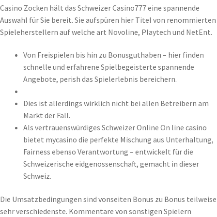
Casino Zocken hält das Schweizer Casino777 eine spannende
Auswahl für Sie bereit. Sie aufspüren hier Titel von renommierten
Spieleherstellern auf welche art Novoline, Playtech und NetEnt.
Von Freispielen bis hin zu Bonusguthaben – hier finden
schnelle und erfahrene Spielbegeisterte spannende
Angebote, perish das Spielerlebnis bereichern.
Dies ist allerdings wirklich nicht bei allen Betreibern am
Markt der Fall.
Als vertrauenswürdiges Schweizer Online On line casino
bietet mycasino die perfekte Mischung aus Unterhaltung,
Fairness ebenso Verantwortung – entwickelt für die
Schweizerische eidgenossenschaft, gemacht in dieser
Schweiz.
Die Umsatzbedingungen sind vonseiten Bonus zu Bonus teilweise
sehr verschiedenste. Kommentare von sonstigen Spielern