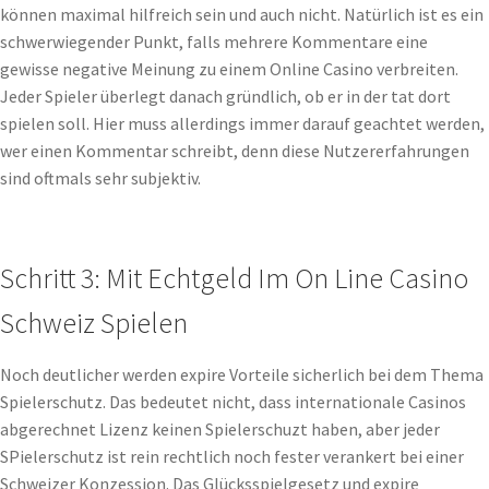
können maximal hilfreich sein und auch nicht. Natürlich ist es ein
schwerwiegender Punkt, falls mehrere Kommentare eine
gewisse negative Meinung zu einem Online Casino verbreiten.
Jeder Spieler überlegt danach gründlich, ob er in der tat dort
spielen soll. Hier muss allerdings immer darauf geachtet werden,
wer einen Kommentar schreibt, denn diese Nutzererfahrungen
sind oftmals sehr subjektiv.
Schritt 3: Mit Echtgeld Im On Line Casino
Schweiz Spielen
Noch deutlicher werden expire Vorteile sicherlich bei dem Thema
Spielerschutz. Das bedeutet nicht, dass internationale Casinos
abgerechnet Lizenz keinen Spielerschuzt haben, aber jeder
SPielerschutz ist rein rechtlich noch fester verankert bei einer
Schweizer Konzession. Das Glücksspielgesetz und expire