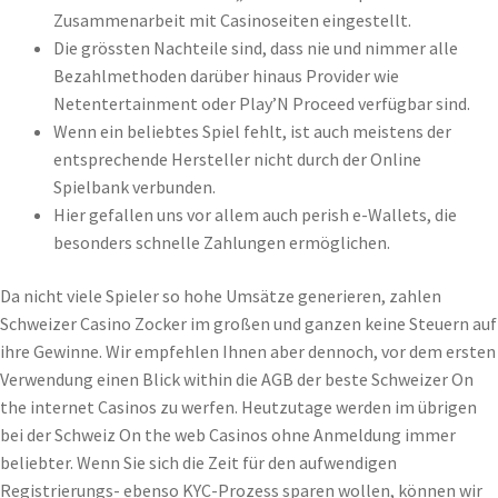
Zusammenarbeit mit Casinoseiten eingestellt.
Die grössten Nachteile sind, dass nie und nimmer alle
Bezahlmethoden darüber hinaus Provider wie
Netentertainment oder Play’N Proceed verfügbar sind.
Wenn ein beliebtes Spiel fehlt, ist auch meistens der
entsprechende Hersteller nicht durch der Online
Spielbank verbunden.
Hier gefallen uns vor allem auch perish e-Wallets, die
besonders schnelle Zahlungen ermöglichen.
Da nicht viele Spieler so hohe Umsätze generieren, zahlen
Schweizer Casino Zocker im großen und ganzen keine Steuern auf
ihre Gewinne. Wir empfehlen Ihnen aber dennoch, vor dem ersten
Verwendung einen Blick within die AGB der beste Schweizer On
the internet Casinos zu werfen. Heutzutage werden im übrigen
bei der Schweiz On the web Casinos ohne Anmeldung immer
beliebter. Wenn Sie sich die Zeit für den aufwendigen
Registrierungs- ebenso KYC-Prozess sparen wollen, können wir