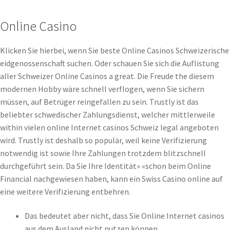
Online Casino
Klicken Sie hierbei, wenn Sie beste Online Casinos Schweizerische
eidgenossenschaft suchen. Oder schauen Sie sich die Auflistung
aller Schweizer Online Casinos a great. Die Freude the diesem
modernen Hobby wäre schnell verflogen, wenn Sie sichern
müssen, auf Betrüger reingefallen zu sein. Trustly ist das
beliebter schwedischer Zahlungsdienst, welcher mittlerweile
within vielen online Internet casinos Schweiz legal angeboten
wird. Trustly ist deshalb so populär, weil keine Verifizierung
notwendig ist sowie Ihre Zahlungen trotzdem blitzschnell
durchgeführt sein. Da Sie Ihre Identität» «schon beim Online
Financial nachgewiesen haben, kann ein Swiss Casino online auf
eine weitere Verifizierung entbehren.
Das bedeutet aber nicht, dass Sie Online Internet casinos
aus dem Ausland nicht nutzen können.