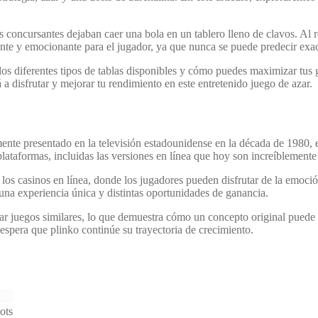
s concursantes dejaban caer una bola en un tablero lleno de clavos. Al re
sante y emocionante para el jugador, ya que nunca se puede predecir exa
os diferentes tipos de tablas disponibles y cómo puedes maximizar tus
 a disfrutar y mejorar tu rendimiento en este entretenido juego de azar.
mente presentado en la televisión estadounidense en la década de 1980, 
ataformas, incluidas las versiones en línea que hoy son increíblemente
ó a los casinos en línea, donde los jugadores pueden disfrutar de la em
 una experiencia única y distintas oportunidades de ganancia.
ar juegos similares, lo que demuestra cómo un concepto original puede in
 espera que plinko continúe su trayectoria de crecimiento.
ots