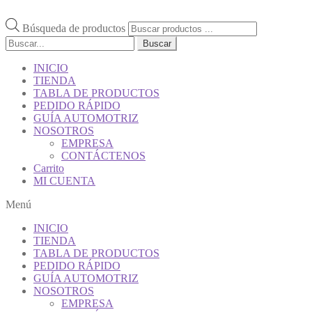
Búsqueda de productos
Buscar
INICIO
TIENDA
TABLA DE PRODUCTOS
PEDIDO RÁPIDO
GUÍA AUTOMOTRIZ
NOSOTROS
EMPRESA
CONTÁCTENOS
Carrito
MI CUENTA
Menú
INICIO
TIENDA
TABLA DE PRODUCTOS
PEDIDO RÁPIDO
GUÍA AUTOMOTRIZ
NOSOTROS
EMPRESA