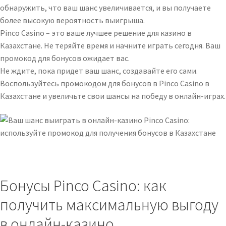
обнаружить, что ваш шанс увеличивается, и вы получаете
более высокую вероятность выигрыша.
Pinco Casino – это ваше лучшее решение для казино в
Казахстане. Не теряйте время и начните играть сегодня. Ваш
промокод для бонусов ожидает вас.
Не ждите, пока придет ваш шанс, создавайте его сами.
Воспользуйтесь промокодом для бонусов в Pinco Casino в
Казахстане и увеличьте свои шансы на победу в онлайн-играх.
Бонусы Pinco Casino: как
получить максимальную выгоду
в онлайн-казино