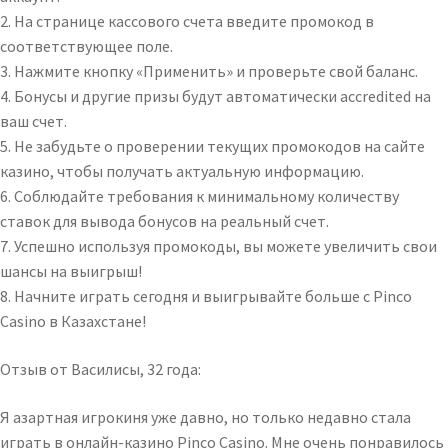
2. На странице кассового счета введите промокод в
соответствующее поле.
3. Нажмите кнопку «Применить» и проверьте свой баланс.
4. Бонусы и другие призы будут автоматически accredited на
ваш счет.
5. Не забудьте о проверении текущих промокодов на сайте
казино, чтобы получать актуальную информацию.
6. Соблюдайте требования к минимальному количеству
ставок для вывода бонусов на реальный счет.
7. Успешно используя промокоды, вы можете увеличить свои
шансы на выигрыш!
8. Начните играть сегодня и выигрывайте больше с Pinco
Casino в Казахстане!
Отзыв от Василисы, 32 года:
Я азартная игрокиня уже давно, но только недавно стала
играть в онлайн-казино Pinco Casino. Мне очень понравилось