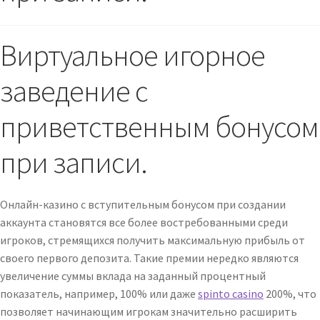
Виртуальное игорное
заведение с
приветственным бонусом
при записи.
Онлайн-казино с вступительным бонусом при создании
аккаунта становятся все более востребованными среди
игроков, стремящихся получить максимальную прибыль от
своего первого депозита. Такие премии нередко являются
увеличение суммы вклада на заданный процентный
показатель, например, 100% или даже
spinto casino
200%, что
позволяет начинающим игрокам значительно расширить