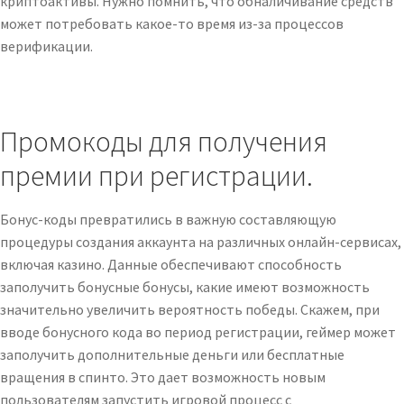
криптоактивы. Нужно помнить, что обналичивание средств
может потребовать какое-то время из-за процессов
верификации.
Промокоды для получения
премии при регистрации.
Бонус-коды превратились в важную составляющую
процедуры создания аккаунта на различных онлайн-сервисах,
включая казино. Данные обеспечивают способность
заполучить бонусные бонусы, какие имеют возможность
значительно увеличить вероятность победы. Скажем, при
вводе бонусного кода во период регистрации, геймер может
заполучить дополнительные деньги или бесплатные
вращения в спинто. Это дает возможность новым
пользователям запустить игровой процесс с