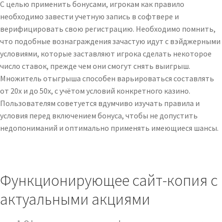
С целью применить бонусами, игрокам как правило
необходимо завести учетную запись в софтвере и
верифицировать свою регистрацию. Необходимо помнить,
что подобные вознаграждения зачастую идут с вэйджерными
условиями, которые заставляют игрока сделать некоторое
число ставок, прежде чем они смогут снять выигрыш.
Множитель отыгрыша способен варьироваться составлять
от 20x и до 50x, с учётом условий конкретного казино.
Пользователям советуется вдумчиво изучать правила и
условия перед включением бонуса, чтобы не допустить
недопониманий и оптимально применять имеющиеся шансы.
Функционирующее сайт-копия с
актуальными акциями