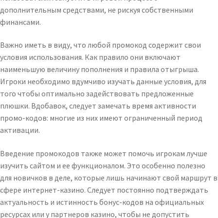
дополнительным средствами, не рискуя собственными
финансами.
Важно иметь в виду, что любой промокод содержит свои
условия использования. Как правило они включают
наименьшую величину пополнения и правила отыгрыша.
Игроки необходимо вдумчиво изучать данные условия, для
того чтобы оптимально задействовать предложенные
плюшки. Вдобавок, следует замечать время активности
промо-кодов: многие из них имеют ограниченный период
активации.
Введение промокодов также может помочь игрокам лучше
изучить сайтом и ее функционалом. Это особенно полезно
для новичков в деле, которые лишь начинают свой маршрут в
сфере интернет-казино. Следует постоянно подтверждать
актуальность и истинность бонус-кодов на официальных
ресурсах или у партнеров казино, чтобы не допустить