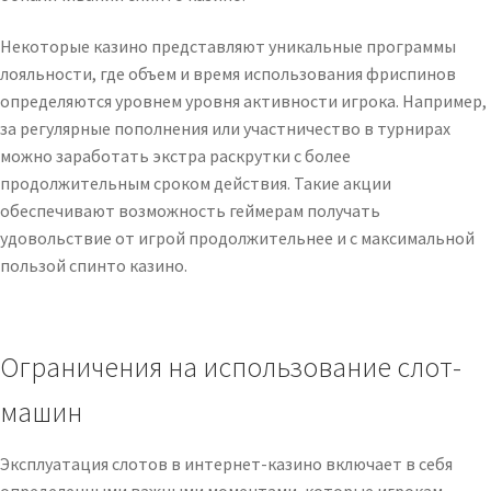
Некоторые казино представляют уникальные программы
лояльности, где объем и время использования фриспинов
определяются уровнем уровня активности игрока. Например,
за регулярные пополнения или участничество в турнирах
можно заработать экстра раскрутки с более
продолжительным сроком действия. Такие акции
обеспечивают возможность геймерам получать
удовольствие от игрой продолжительнее и с максимальной
пользой спинто казино.
Ограничения на использование слот-
машин
Эксплуатация слотов в интернет-казино включает в себя
определенными важными моментами, которые игрокам