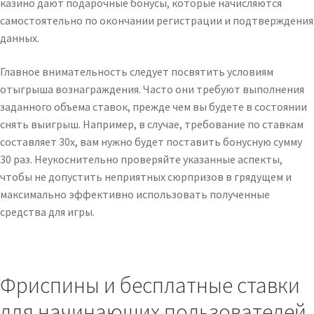
казино дают подарочные бонусы, которые начисляются
самостоятельно по окончании регистрации и подтверждения
данных.
Главное внимательность следует посвятить условиям
отыгрыша вознаграждения. Часто они требуют выполнения
заданного объема ставок, прежде чем вы будете в состоянии
снять выигрыш. Например, в случае, требование по ставкам
составляет 30x, вам нужно будет поставить бонусную сумму
30 раз. Неукоснительно проверяйте указанные аспекты,
чтобы не допустить неприятных сюрпризов в грядущем и
максимально эффективно использовать полученные
средства для игры.
Фриспины и бесплатные ставки
для начинающих пользователей