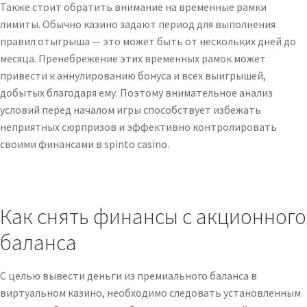
Также стоит обратить внимание на временные рамки
лимиты. Обычно казино задают период для выполнения
правил отыгрыша — это может быть от нескольких дней до
месяца. Пренебрежение этих временных рамок может
привести к аннулированию бонуса и всех выигрышей,
добытых благодаря ему. Поэтому внимательное анализ
условий перед началом игры способствует избежать
неприятных сюрпризов и эффективно контролировать
своими финансами в spinto casino.
Как снять финансы с акционного
баланса
С целью вывести деньги из премиального баланса в
виртуальном казино, необходимо следовать установленным