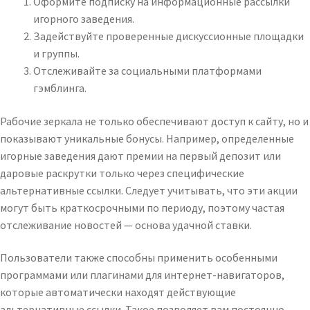
Оформите подписку на информационные рассылки
игорного заведения.
Задействуйте проверенные дискуссионные площадки
и группы.
Отслеживайте за социальными платформами
гэмблинга.
Рабочие зеркала не только обеспечивают доступ к сайту, но и
показывают уникальные бонусы. Например, определенные
игорные заведения дают премии на первый депозит или
даровые раскрутки только через специфические
альтернативные ссылки. Следует учитывать, что эти акции
могут быть краткосрочными по периоду, поэтому частая
отслеживание новостей — основа удачной ставки.
Пользователи также способны применить особенными
программами или плагинами для интернет-навигаторов,
которые автоматически находят действующие
альтернативные ссылки. Такое позволяет вам постоянно