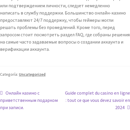
или подтверждением личности, следует немедленно
написать в службу поддержки. Большинство онлайн-казино
предоставляют 24/7 поддержку, чтобы геймеры могли
решать проблемы без промедлений. Кроме того, перед
запросом стоит посмотреть раздел FAQ, где собраны решения
на самые часто задаваемые вопросы о создании аккаунта и
верификации аккаунта.
Categoría:
Uncategorized
Онлайн казино с
Guide complet du casino en ligne
приветственным подарком
: tout ce que vous devez savoir en
при записи.
2024