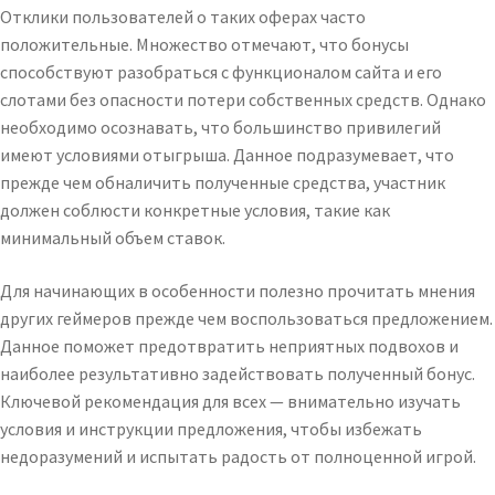
Отклики пользователей о таких оферах часто
положительные. Множество отмечают, что бонусы
способствуют разобраться с функционалом сайта и его
слотами без опасности потери собственных средств. Однако
необходимо осознавать, что большинство привилегий
имеют условиями отыгрыша. Данное подразумевает, что
прежде чем обналичить полученные средства, участник
должен соблюсти конкретные условия, такие как
минимальный объем ставок.
Для начинающих в особенности полезно прочитать мнения
других геймеров прежде чем воспользоваться предложением.
Данное поможет предотвратить неприятных подвохов и
наиболее результативно задействовать полученный бонус.
Ключевой рекомендация для всех — внимательно изучать
условия и инструкции предложения, чтобы избежать
недоразумений и испытать радость от полноценной игрой.