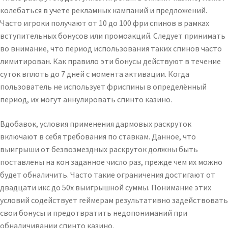
колебаться в учете рекламных кампаний и предложений.
Часто игроки получают от 10 до 100 фри спинов в рамках
вступительных бонусов или промоакций. Следует принимать
во внимание, что период использования таких спинов часто
лимитирован. Как правило эти бонусы действуют в течение
суток вплоть до 7 дней с момента активации. Когда
пользователь не использует фриспины в определённый
период, их могут аннулировать спинто казино.
Вдобавок, условия применения дармовых раскруток
включают в себя требования по ставкам. Данное, что
выигрыши от безвозмездных раскруток должны быть
поставлены на кон заданное число раз, прежде чем их можно
будет обналичить. Часто такие ограничения достигают от
двадцати икс до 50x выигрышной суммы. Понимание этих
условий содействует геймерам результативно задействовать
свои бонусы и предотвратить недопониманий при
обналичивании спинто казино.