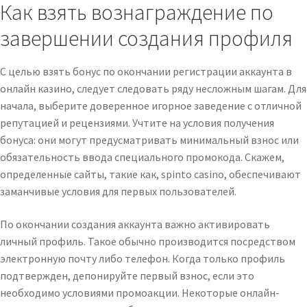
Как взять вознаграждение по
завершении создания профиля
С целью взять бонус по окончании регистрации аккаунта в
онлайн казино, следует следовать ряду несложным шагам. Для
начала, выберите доверенное игорное заведение с отличной
репутацией и рецензиями. Учтите на условия получения
бонуса: они могут предусматривать минимальный взнос или
обязательность ввода специального промокода. Скажем,
определенные сайты, такие как, spinto casino, обеспечивают
заманчивые условия для первых пользователей.
По окончании создания аккаунта важно активировать
личный профиль. Такое обычно производится посредством
электронную почту либо телефон. Когда только профиль
подтвержден, депонируйте первый взнос, если это
необходимо условиями промоакции. Некоторые онлайн-