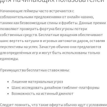
Начинающие геймеры часто встречаются с
соблазнительными предложениями от онлайн-казино,
такими как безвозмездные спины и фрибеты. Данные премии
позволяют проверить фортуна без угрозы потери
собственных средств. Бесплатные вращения обеспечивают
шанс вертеть катушки в игровых автоматах даром, оставляя
перспективы на успех. Зачастую обычно они предлагаются
для определённых игр и могут быть использованы только
единожды.
Преимущества бесплатных ставок явны:
Лишение материальных угроз
Шанс исследовать дизайном гэмблинг-платформы
Возможность на истинный джекпот
Следует помнить, что такие оферты обычно идут с условиями