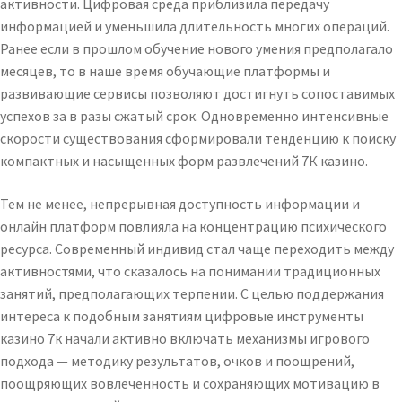
активности. Цифровая среда приблизила передачу
информацией и уменьшила длительность многих операций.
Ранее если в прошлом обучение нового умения предполагало
месяцев, то в наше время обучающие платформы и
развивающие сервисы позволяют достигнуть сопоставимых
успехов за в разы сжатый срок. Одновременно интенсивные
скорости существования сформировали тенденцию к поиску
компактных и насыщенных форм развлечений 7К казино.
Тем не менее, непрерывная доступность информации и
онлайн платформ повлияла на концентрацию психического
ресурса. Современный индивид стал чаще переходить между
активностями, что сказалось на понимании традиционных
занятий, предполагающих терпении. С целью поддержания
интереса к подобным занятиям цифровые инструменты
казино 7к начали активно включать механизмы игрового
подхода — методику результатов, очков и поощрений,
поощряющих вовлеченность и сохраняющих мотивацию в