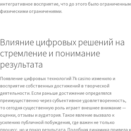
интегративное восприятие, что до этого было ограниченным
физическими ограничениями.
Влияние цифровых решений на
стремление и понимание
результата
Появление цифровых технологий 7k casino изменило и
восприятие собственных достижений в творческой
деятельности. Если раньше достижение определялся
преимущественно через субъективное удовлетворенность,
то сегодня существенную роль играет внешнее внимание —
оценки, отзывы и аудитория. Такое явление вызвало к
усилению публичной побуждения, где важен не только
процесс, но и показ результата. Подобная динамика привела к