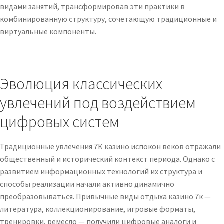
видами занятий, трансформировав эти практики в
комбинированную структуру, сочетающую традиционные и
виртуальные компоненты.
Эволюция классических
увлечений под воздействием
цифровых систем
Традиционные увлечения 7К казино испокон веков отражали
общественный и исторический контекст периода. Однако с
развитием информационных технологий их структура и
способы реализации начали активно динамично
преобразовываться. Привычные виды отдыха казино 7к —
литература, коллекционирование, игровые форматы,
тренировки, ремесло — получили цифровые аналоги и