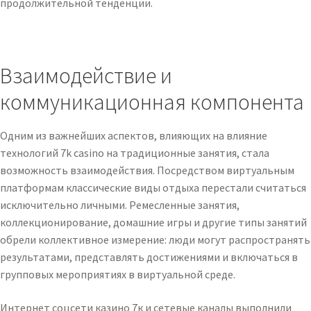
продолжительной тенденции.
Взаимодействие и
коммуникационная компонента
Одним из важнейших аспектов, влияющих на влияние
технологий 7k casino на традиционные занятия, стала
возможность взаимодействия. Посредством виртуальным
платформам классические виды отдыха перестали считаться
исключительно личными. Ремесленные занятия,
коллекционирование, домашние игры и другие типы занятий
обрели коллективное измерение: люди могут распространять
результатами, представлять достижениями и включаться в
групповых мероприятиях в виртуальной среде.
Интернет соцсети казино 7к и сетевые каналы выполнили