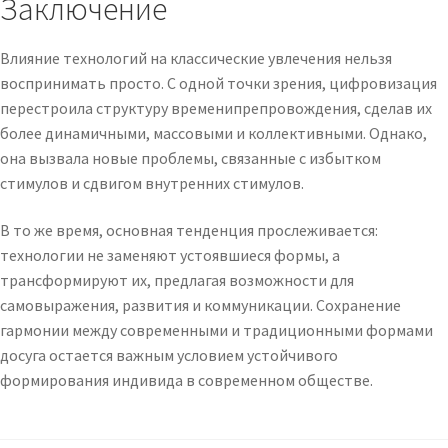
Заключение
Влияние технологий на классические увлечения нельзя
воспринимать просто. С одной точки зрения, цифровизация
перестроила структуру временипрепровождения, сделав их
более динамичными, массовыми и коллективными. Однако,
она вызвала новые проблемы, связанные с избытком
стимулов и сдвигом внутренних стимулов.
В то же время, основная тенденция прослеживается:
технологии не заменяют устоявшиеся формы, а
трансформируют их, предлагая возможности для
самовыражения, развития и коммуникации. Сохранение
гармонии между современными и традиционными формами
досуга остается важным условием устойчивого
формирования индивида в современном обществе.