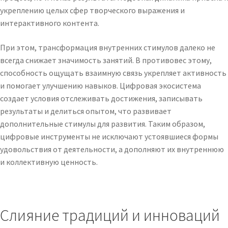
укреплению целых сфер творческого выражения и
интерактивного контента.
При этом, трансформация внутренних стимулов далеко не
всегда снижает значимость занятий. В противовес этому,
способность ощущать взаимную связь укрепляет активность
и помогает улучшению навыков. Цифровая экосистема
создает условия отслеживать достижения, записывать
результаты и делиться опытом, что развивает
дополнительные стимулы для развития. Таким образом,
цифровые инструменты не исключают устоявшиеся формы
удовольствия от деятельности, а дополняют их внутреннюю
и коллективную ценность.
Слияние традиций и инноваций