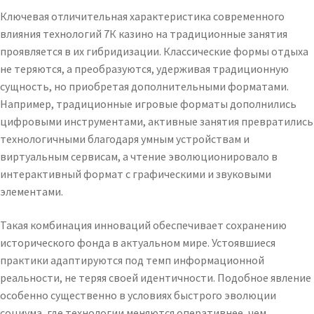
Ключевая отличительная характеристика современного
влияния технологий 7К казино на традиционные занятия
проявляется в их гибридизации. Классические формы отдыха
не теряются, а преобразуются, удерживая традиционную
сущность, но приобретая дополнительными форматами.
Например, традиционные игровые форматы дополнились
цифровыми инструментами, активные занятия превратились
технологичными благодаря умным устройствам и
виртуальным сервисам, а чтение эволюционировало в
интерактивный формат с графическими и звуковыми
элементами.
Такая комбинация инноваций обеспечивает сохранению
исторического фонда в актуальном мире. Устоявшиеся
практики адаптируются под темп информационной
реальности, не теряя своей идентичности. Подобное явление
особенно существенно в условиях быстрого эволюции
социума, где технологии меняются оперативнее, чем