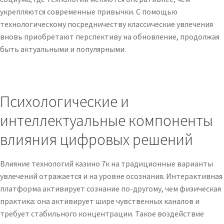
укрепляются современные привычки. С помощью
технологическому посредничеству классические увлечения
вновь приобретают перспективу на обновление, продолжая
быть актуальными и популярными.
Психологические и
интеллектуальные компоненты
влияния цифровых решений
Влияние технологий казино 7к на традиционные варианты
увлечений отражается и на уровне осознания. Интерактивная
платформа активирует сознание по-другому, чем физическая
практика: она активирует шире чувственных каналов и
требует стабильного концентрации. Такое воздействие