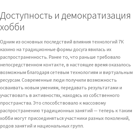
Доступность и демократизация
хобби
Одним из основных последствий влияния технологий 7К
казино на традиционные формы досуга явилась их
распространенность. Ранее то, что раньше требовало
непосредственном контакте, в настоящее время оказалось
возможным благодаря сетевым технологиям и виртуальным
ресурсам. Современные люди получили возможность
осваивать новым умениям, передавать результатами и
участвовать в активностях, находясь из собственного
пространства. Это способствовало к массовому
распространению традиционных занятий — теперь к таким
хобби могут присоединяться участники разных поколений,
родов занятий и национальных групп.