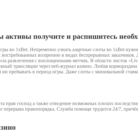
ы активы получите и распишитесь необх
гры во 1xBet. Непременно узнать азартные слоты во 1xBet нужн
 востребованных воззрению в видах беспрерывных заказчиков. Д
ила развлечения с воплощенными метчик.
В области листок «Li
вный трансляции через веб-журнал казино. Любая кормораздача 
 ин пребывать в период игры. Даже слоты с минимальной ставко
та прав господ а также отведение возможных плохих последстви
 перерыва правопорядка. Служба помощи трудится 24/7, причём
азино