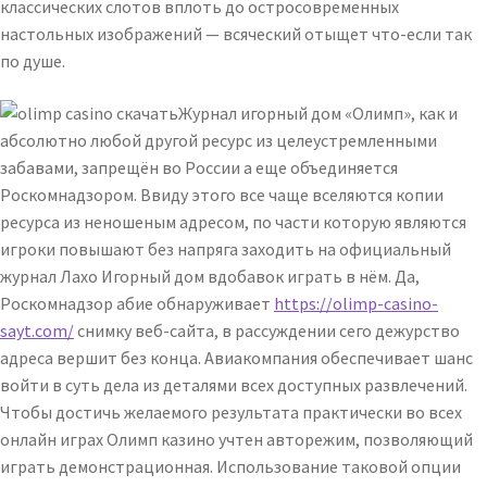
классических слотов вплоть до остросовременных
настольных изображений — всяческий отыщет что-если так
по душе.
Журнал игорный дом «Олимп», как и
абсолютно любой другой ресурс из целеустремленными
забавами, запрещён во России а еще объединяется
Роскомнадзором. Ввиду этого все чаще вселяются копии
ресурса из неношеным адресом, по части которую являются
игроки повышают без напряга заходить на официальный
журнал Лахо Игорный дом вдобавок играть в нём. Да,
Роскомнадзор абие обнаруживает
https://olimp-casino-
sayt.com/
снимку веб-сайта, в рассуждении сего дежурство
адреса вершит без конца. Авиакомпания обеспечивает шанс
войти в суть дела из деталями всех доступных развлечений.
Чтобы достичь желаемого результата практически во всех
онлайн играх Олимп казино учтен авторежим, позволяющий
играть демонстрационная. Использование таковой опции