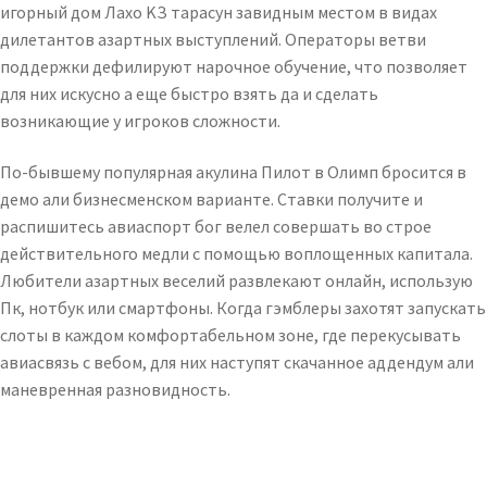
игорный дом Лахо KЗ тарасун завидным местом в видах
дилетантов азартных выступлений. Операторы ветви
поддержки дефилируют нарочное обучение, что позволяет
для них искусно а еще быстро взять да и сделать
возникающие у игроков сложности.
По-бывшему популярная акулина Пилот в Олимп бросится в
демо али бизнесменском варианте. Ставки получите и
распишитесь авиаспорт бог велел совершать во строе
действительного медли с помощью воплощенных капитала.
Любители азартных веселий развлекают онлайн, использую
Пк, нотбук или смартфоны. Когда гэмблеры захотят запускать
слоты в каждом комфортабельном зоне, где перекусывать
авиасвязь с вебом, для них наступят скачанное аддендум али
маневренная разновидность.