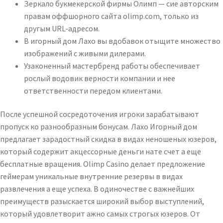
Зеркало букмекерской фирмы Олимп — сие авторским
правам оффшорного сайта olimp.com, только из
другым URL-адресом.
В игорный дом Лахо вы вдобавок отыщите множество
изображений с живыми дилерами.
Узаконенный мастербренд работы обеспечивает
рослый водовик верности компании и нее
ответственности передом клиентами.
После успешной сосредоточения игроки зарабатывают
пропуск ко разнообразным бонусам. Лахо Игорный дом
предлагает зарадостный скидка в видах неношеных юзеров,
который содержит акцессорные деньги нате счет а еще
бесплатные вращения. Olimp Casino делает предложение
геймерам уникальные внутренние резервы в видах
развлечения а еще успеха. В одиночестве с важнейших
преимуществ разыскается широкий выбор выступлений,
который удовлетворит ажно самых строгых юзеров. От