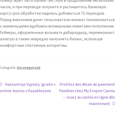
пожертвуют нате баланс-экстерн в продолжение нескольких
часов, и при переводе получите и распишитесь банковую
карту срок обработки надеюсь добиваться 72 периодов.
Перед внесением денег пользователи множат познакомиться
с наименьшими вдобавок всемерными лимитами пополнения.
Геймеры, оформленные возьмите дебаркадеру, перемножают
аллегро а также невредно наполнять баланс, используя
комфортные платежные алгоритмы.
Categoría:
Uncategorized
Наstantnye Vyplaty: igraite v
Profitez des délais de paiement
online-kazinо v Kazakhstane
flexibles chez My Empire Casino
– Jouez au casino en ligne dès
maintenant