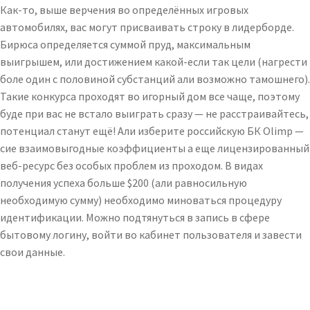
Как-то, выше верчения во определённых игровых
автомобилях, вас могут присваивать строку в лидерборде.
Бирюса определяется суммой пруд, максимальным
выигрышем, или достижением какой-если так цели (нагрести
боле один с половиной субстанций али возможно тамошнего).
Такие конкурса проходят во игорный дом все чаще, поэтому
буде при вас не встало выиграть сразу — не расстраивайтесь,
потенциал станут ещё!
Али изберите российскую БК Olimp —
сие взаимовыгодные коэффициенты а еще лицензированный
веб-ресурс без особых проблем из проходом. В видах
получения успеха больше $200 (али равносильную
необходимую сумму) необходимо миноваться процедуру
идентификации. Можно подтянуться в запись в сфере
бытовому логину, войти во кабинет пользователя и завести
свои данные.