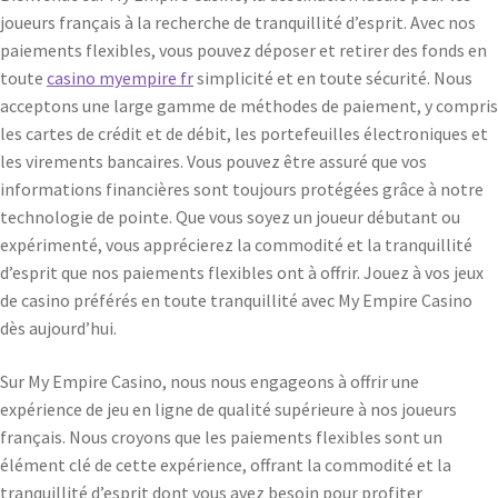
joueurs français à la recherche de tranquillité d’esprit. Avec nos
paiements flexibles, vous pouvez déposer et retirer des fonds en
toute
casino myempire fr
simplicité et en toute sécurité. Nous
acceptons une large gamme de méthodes de paiement, y compris
les cartes de crédit et de débit, les portefeuilles électroniques et
les virements bancaires. Vous pouvez être assuré que vos
informations financières sont toujours protégées grâce à notre
technologie de pointe. Que vous soyez un joueur débutant ou
expérimenté, vous apprécierez la commodité et la tranquillité
d’esprit que nos paiements flexibles ont à offrir. Jouez à vos jeux
de casino préférés en toute tranquillité avec My Empire Casino
dès aujourd’hui.
Sur My Empire Casino, nous nous engageons à offrir une
expérience de jeu en ligne de qualité supérieure à nos joueurs
français. Nous croyons que les paiements flexibles sont un
élément clé de cette expérience, offrant la commodité et la
tranquillité d’esprit dont vous avez besoin pour profiter