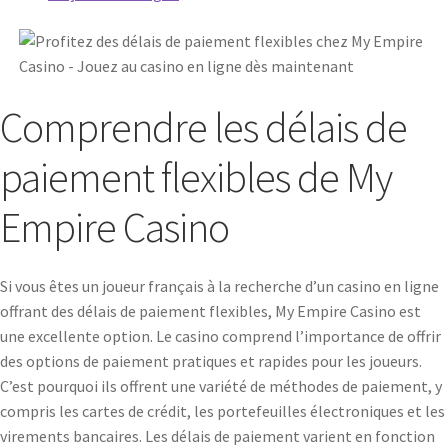
Comprendre les délais de
paiement flexibles de My
Empire Casino
Si vous êtes un joueur français à la recherche d’un casino en ligne
offrant des délais de paiement flexibles, My Empire Casino est
une excellente option. Le casino comprend l’importance de offrir
des options de paiement pratiques et rapides pour les joueurs.
C’est pourquoi ils offrent une variété de méthodes de paiement, y
compris les cartes de crédit, les portefeuilles électroniques et les
virements bancaires. Les délais de paiement varient en fonction