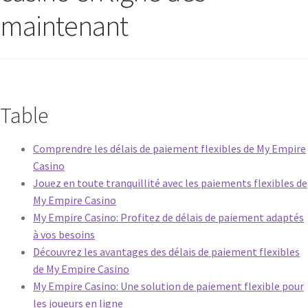
maintenant
Table
Comprendre les délais de paiement flexibles de My Empire
Casino
Jouez en toute tranquillité avec les paiements flexibles de
My Empire Casino
My Empire Casino: Profitez de délais de paiement adaptés
à vos besoins
Découvrez les avantages des délais de paiement flexibles
de My Empire Casino
My Empire Casino: Une solution de paiement flexible pour
les joueurs en ligne