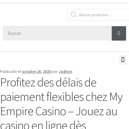
Publicado el
octubre 26, 2025
por
Jadmin
Profitez des délais de
paiement flexibles chez My
Empire Casino – Jouez au
casino en ligne dès