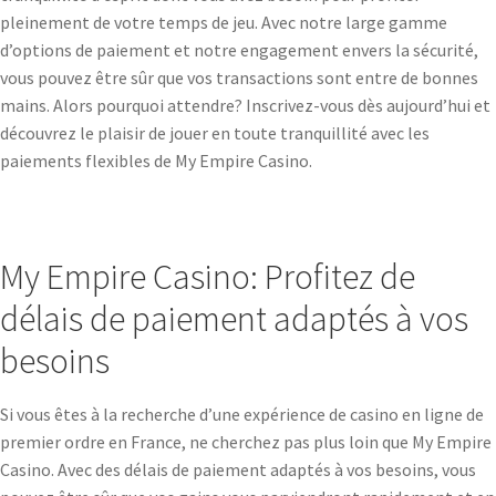
pleinement de votre temps de jeu. Avec notre large gamme
d’options de paiement et notre engagement envers la sécurité,
vous pouvez être sûr que vos transactions sont entre de bonnes
mains. Alors pourquoi attendre? Inscrivez-vous dès aujourd’hui et
découvrez le plaisir de jouer en toute tranquillité avec les
paiements flexibles de My Empire Casino.
My Empire Casino: Profitez de
délais de paiement adaptés à vos
besoins
Si vous êtes à la recherche d’une expérience de casino en ligne de
premier ordre en France, ne cherchez pas plus loin que My Empire
Casino. Avec des délais de paiement adaptés à vos besoins, vous