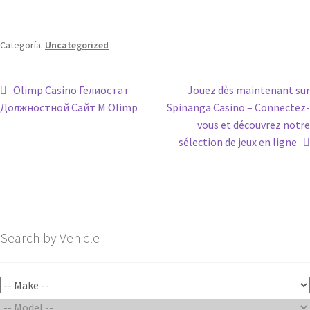
Categoría:
Uncategorized
Olimp Casino Гелиостат
Jouez dès maintenant sur
Должностной Сайт M Olimp
Spinanga Casino – Connectez-
vous et découvrez notre
sélection de jeux en ligne
Search by Vehicle