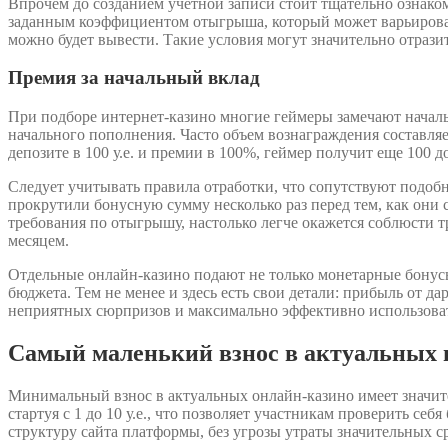
Впрочем до созданием учетной записи стоит тщательно ознак
заданным коэффициентом отыгрыша, который может варьироватьс
можно будет вывести. Такие условия могут значительно отрази
Премия за начальный вклад
При подборе интернет-казино многие геймеры замечают началь
начального пополнения. Часто объем вознаграждения составля
депозите в 100 у.е. и премии в 100%, геймер получит еще 100 д
Следует учитывать правила отработки, что сопутствуют подоб
прокрутили бонусную сумму несколько раз перед тем, как они 
требования по отыгрышу, настолько легче окажется соблюсти т
месяцем.
Отдельные онлайн-казино подают не только монетарные бонусы,
бюджета. Тем не менее и здесь есть свои детали: прибыль от д
неприятных сюрпризов и максимально эффективно использоват
Самый маленький взнос в актуальных 
Минимальный взнос в актуальных онлайн-казино имеет значит
стартуя с 1 до 10 у.е., что позволяет участникам проверить се
структуру сайта платформы, без угрозы утраты значительных с