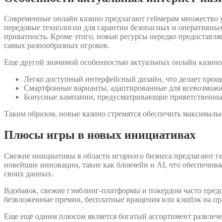
Современные онлайн казино предлагают геймерам множество у
передовые технологии для гарантии безопасных и оперативны
приватность. Кроме этого, новые ресурсы нередко предоставля
самых разнообразных игроков.
Еще другой значимой особенностью актуальных онлайн казино 
Легко доступный интерфейсный дизайн, что делает прощ
Смартфонные варианты, адаптированные для всевозможн
Бонусные кампании, предусматривающие приветственны
Таким образом, новые казино стремятся обеспечить максималь
Плюсы игры в новых инициативах
Свежие инициативы в области игорного бизнеса предлагают ге
новейшие инновации, такие как блокчейн и AI, что обеспечив
своих данных.
Вдобавок, свежие гэмблинг-платформы и покердом часто пред
безвложенные премии, бесплатные вращения или кэшбэк на пр
Еще ещё одним плюсом является богатый ассортимент развлеч