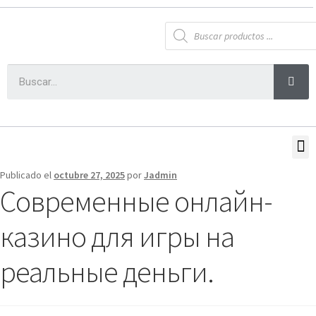
Publicado el
octubre 27, 2025
por
Jadmin
Современные онлайн-
казино для игры на
реальные деньги.