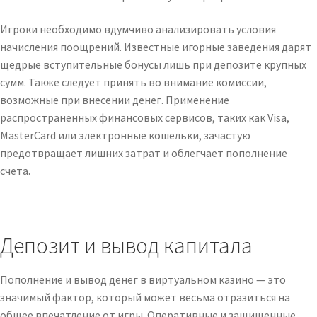
Игроки необходимо вдумчиво анализировать условия
начисления поощрений. Известные игорные заведения дарят
щедрые вступительные бонусы лишь при депозите крупных
сумм. Также следует принять во внимание комиссии,
возможные при внесении денег. Применение
распространенных финансовых сервисов, таких как Visa,
MasterCard или электронные кошельки, зачастую
предотвращает лишних затрат и облегчает пополнение
счета.
Депозит и вывод капитала
Пополнение и вывод денег в виртуальном казино — это
значимый фактор, который может весьма отразиться на
общее впечатление от игры. Оперативные и защищенные