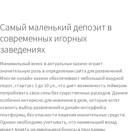
Самый маленький депозит в
современных игорных
заведениях
Минимальный взнос в актуальных казино играет
значительную роль в определении сайта для развлечений.
Многие онлайн-казино обеспечивают небольшой входной
порог, стартуя с 1 до 10 у.е., что дает возможность геймерам
попробовать свои силы без существенных расходов. Данное
особенно интересно для новичков в деле, которые хотят
освоить выбор развлечений и дизайн интерфейса
платформы, без опасности лишения значительных средств.
Однако необходимо учитывать, что наименьший вклад
может влиять на имеющиеся бонусы и программы.