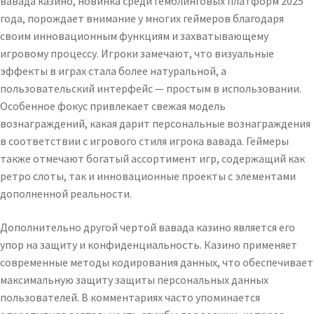
вавада казино, новинка среди гемблинговых платформ 2025
года, порождает внимание у многих геймеров благодаря
своим инновационным функциям и захватывающему
игровому процессу. Игроки замечают, что визуальные
эффекты в играх стала более натуральной, а
пользовательский интерфейс — простым в использовании.
Особенное фокус привлекает свежая модель
вознаграждений, какая дарит персональные вознаграждения
в соответствии с игрового стиля игрока вавада. Геймеры
также отмечают богатый ассортимент игр, содержащий как
ретро слоты, так и инновационные проекты с элементами
дополненной реальности.
Дополнительно другой чертой вавада казино является его
упор на защиту и конфиденциальность. Казино применяет
современные методы кодирования данных, что обеспечивает
максимальную защиту защиты персональных данных
пользователей. В комментариях часто упоминается