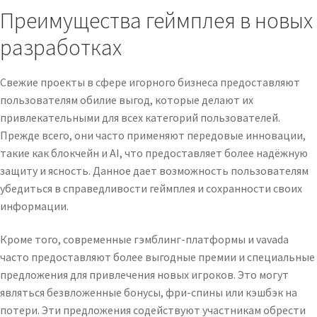
Преимущества геймплея в новых
разработках
Свежие проекты в сфере игорного бизнеса предоставляют
пользователям обилие выгод, которые делают их
привлекательными для всех категорий пользователей.
Прежде всего, они часто применяют передовые инновации,
такие как блокчейн и AI, что предоставляет более надёжную
защиту и ясность. Данное дает возможность пользователям
убедиться в справедливости геймплея и сохранности своих
информации.
Кроме того, современные гэмблинг-платформы и vavada
часто предоставляют более выгодные премии и специальные
предложения для привлечения новых игроков. Это могут
являться безвложенные бонусы, фри-спины или кэшбэк на
потери. Эти предложения содействуют участникам обрести