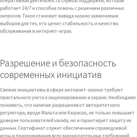
оперативная деятельность службы поддержки, которая
работает 24/7 и способна помочь с решением различных
запросов. Такое становит вавада казино заманчивым
выбором для тех, кто ценит стабильность и качество
обслуживания в интернет-играх.
Разрешение и безопасность
современных инициатив
Свежие инициативы в сфере интернет-казино требуют
пристального учета к лицензированию и охране. Необходимо
понимать, что наличие разрешения от авторитетного
регулятора, вроде Мальта или Кюрасао, не только повышает
доверие пользователей vavada, но и гарантирует защиту их
данных. Сертификат служит обеспечением справедливой
игры и придерживания всех законодательных требований.