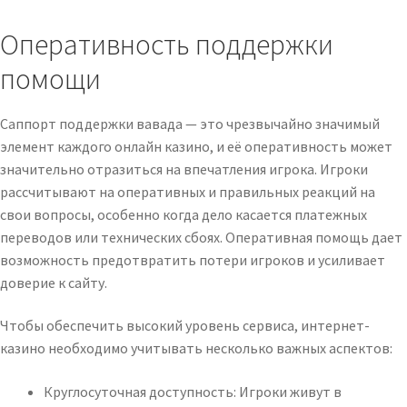
Оперативность поддержки
помощи
Саппорт поддержки вавада — это чрезвычайно значимый
элемент каждого онлайн казино, и её оперативность может
значительно отразиться на впечатления игрока. Игроки
рассчитывают на оперативных и правильных реакций на
свои вопросы, особенно когда дело касается платежных
переводов или технических сбоях. Оперативная помощь дает
возможность предотвратить потери игроков и усиливает
доверие к сайту.
Чтобы обеспечить высокий уровень сервиса, интернет-
казино необходимо учитывать несколько важных аспектов:
Круглосуточная доступность: Игроки живут в