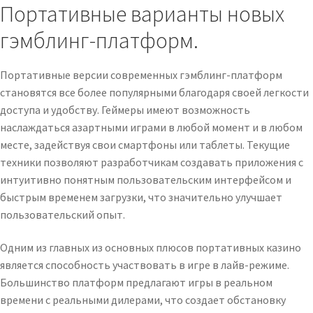
Портативные варианты новых
гэмблинг-платформ.
Портативные версии современных гэмблинг-платформ
становятся все более популярными благодаря своей легкости
доступа и удобству. Геймеры имеют возможность
наслаждаться азартными играми в любой момент и в любом
месте, задействуя свои смартфоны или таблеты. Текущие
техники позволяют разработчикам создавать приложения с
интуитивно понятным пользовательским интерфейсом и
быстрым временем загрузки, что значительно улучшает
пользовательский опыт.
Одним из главных из основных плюсов портативных казино
является способность участвовать в игре в лайв-режиме.
Большинство платформ предлагают игры в реальном
времени с реальными дилерами, что создает обстановку