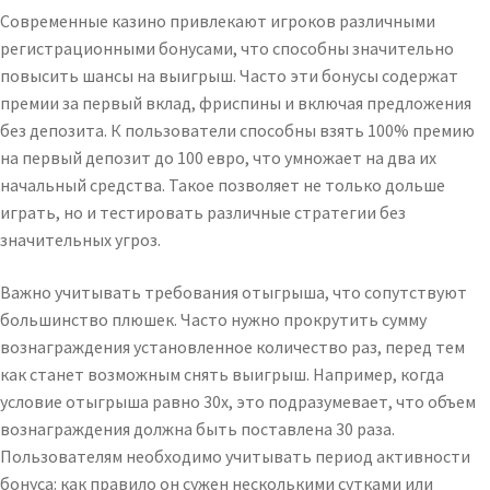
Современные казино привлекают игроков различными
регистрационными бонусами, что способны значительно
повысить шансы на выигрыш. Часто эти бонусы содержат
премии за первый вклад, фриспины и включая предложения
без депозита. К пользователи способны взять 100% премию
на первый депозит до 100 евро, что умножает на два их
начальный средства. Такое позволяет не только дольше
играть, но и тестировать различные стратегии без
значительных угроз.
Важно учитывать требования отыгрыша, что сопутствуют
большинство плюшек. Часто нужно прокрутить сумму
вознаграждения установленное количество раз, перед тем
как станет возможным снять выигрыш. Например, когда
условие отыгрыша равно 30x, это подразумевает, что объем
вознаграждения должна быть поставлена 30 раза.
Пользователям необходимо учитывать период активности
бонуса: как правило он сужен несколькими сутками или