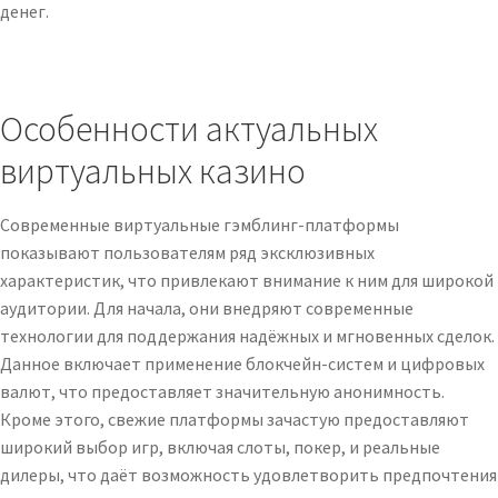
денег.
Особенности актуальных
виртуальных казино
Современные виртуальные гэмблинг-платформы
показывают пользователям ряд эксклюзивных
характеристик, что привлекают внимание к ним для широкой
аудитории. Для начала, они внедряют современные
технологии для поддержания надёжных и мгновенных сделок.
Данное включает применение блокчейн-систем и цифровых
валют, что предоставляет значительную анонимность.
Кроме этого, свежие платформы зачастую предоставляют
широкий выбор игр, включая слоты, покер, и реальные
дилеры, что даёт возможность удовлетворить предпочтения