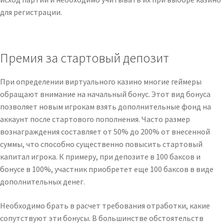
для регистрации.
Премия за стартовый депозит
При определении виртуального казино многие геймеры
обращают внимание на начальный бонус. Этот вид бонуса
позволяет новым игрокам взять дополнительные фонд на
аккаунт после стартового пополнения. Часто размер
вознаграждения составляет от 50% до 200% от внесенной
суммы, что способно существенно повысить стартовый
капитал игрока. К примеру, при депозите в 100 баксов и
бонусе в 100%, участник приобретет еще 100 баксов в виде
дополнительных денег.
Необходимо брать в расчет требования отработки, какие
сопутствуют эти бонусы. В большинстве обстоятельств